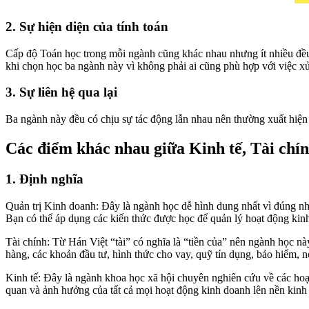
2. Sự hiện diện của tính toán
Cấp độ Toán học trong mỗi ngành cũng khác nhau nhưng ít nhiều đều 
khi chọn học ba ngành này vì không phải ai cũng phù hợp với việc xử 
3. Sự liên hệ qua lại
Ba ngành này đều có chịu sự tác động lẫn nhau nên thường xuất hiện 
Các điểm khác nhau giữa Kinh tế, Tài chí
1. Định nghĩa
Quản trị Kinh doanh: Đây là ngành học dễ hình dung nhất vì đúng nh
Bạn có thể áp dụng các kiến thức được học để quản lý hoạt động kin
Tài chính: Từ Hán Việt “tài” có nghĩa là “tiền của” nên ngành học này
hàng, các khoản đầu tư, hình thức cho vay, quỹ tín dụng, bảo hiểm, n
Kinh tế: Đây là ngành khoa học xã hội chuyên nghiên cứu về các hoạt
quan và ảnh hưởng của tất cả mọi hoạt động kinh doanh lên nền kinh 