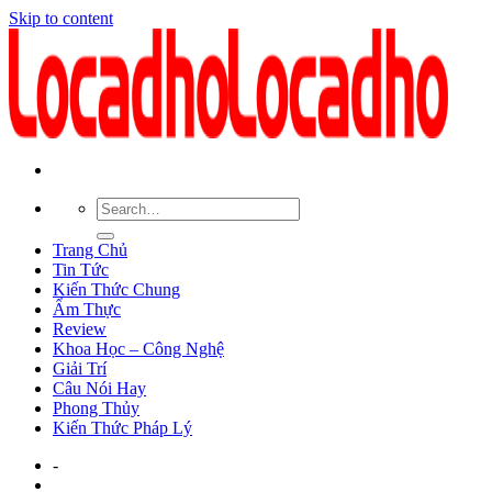
Skip to content
Trang Chủ
Tin Tức
Kiến Thức Chung
Ẩm Thực
Review
Khoa Học – Công Nghệ
Giải Trí
Câu Nói Hay
Phong Thủy
Kiến Thức Pháp Lý
-