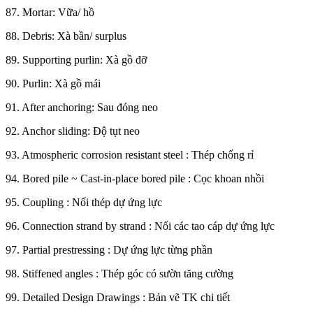
87. Mortar: Vữa/ hồ
88. Debris: Xà bần/ surplus
89. Supporting purlin: Xà gồ đỡ
90. Purlin: Xà gồ mái
91. After anchoring: Sau đóng neo
92. Anchor sliding: Độ tụt neo
93. Atmospheric corrosion resistant steel : Thép chống rỉ
94. Bored pile ~ Cast-in-place bored pile : Cọc khoan nhồi
95. Coupling : Nối thép dự ứng lực
96. Connection strand by strand : Nối các tao cáp dự ứng lực
97. Partial prestressing : Dự ứng lực từng phần
98. Stiffened angles : Thép góc có sườn tăng cường
99. Detailed Design Drawings : Bản vẽ TK chi tiết