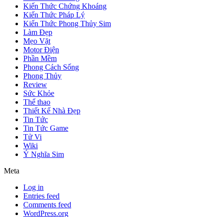
Kiến Thức Chứng Khoáng
Kiến Thức Pháp Lý
Kiến Thức Phong Thủy Sim
Làm Đẹp
Mẹo Vặt
Motor Điện
Phần Mềm
Phong Cách Sống
Phong Thủy
Review
Sức Khỏe
Thể thao
Thiết Kế Nhà Đẹp
Tin Tức
Tin Tức Game
Tử Vi
Wiki
Ý Nghĩa Sim
Meta
Log in
Entries feed
Comments feed
WordPress.org