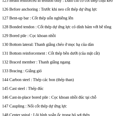
125 Beam reinforced in tension only : Dầm chỉ có cốt thép chịu kéo
126 Before anchoring : Trước khi neo cốt thép dự ứng lực
127 Bent-up bar : Cốt thép uốn nghiêng lên
128 Bonded tendon : Cốt thép dự ứng lực có dính bám với bê tông
129 Bored pile : Cọc khoan nhồi
130 Bottom lateral: Thanh giằng chéo ở mọc hạ của dàn
131 Bottom reinforcement : Cốt thép bên dưới (của mặt cắt)
132 Braced member : Thanh giằng ngang
133 Bracing : Giằng gió
144 Carbon steel : Thép các bon (thép than)
145 Cast steel : Thép đúc
146 Cast-in-place bored pile : Cọc khoan nhồi đúc tại chỗ
147 Caupling : Nối cốt thép dự ứng lực
148 Center spiral : Lõi hình xoắn ốc trong bó sợi thép