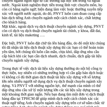
chuyên ngành ngôn ngữ từ các trường đại học lớn trong và ngoài
nước. Ngoài kinh nghiệm thực tiễn trong lĩnh vực chuyên môn, họ
còn có bằng ngôn ngữ; hiện đang làm việc hoặc thường xuyên tiếp
xúc với người nước ngoài, do đó, PNVT luôn cam đoan cung cấp
bản dịch tiếng Anh chuyên ngành một cách chính xác, chất lượng
cho khách hàng.
Mặt khác, ngoài dịch vụ dịch thuật chuyên ngành xây dựng, PNVT
còn có dịch vụ dịch thuật chuyên ngành tài chính, y khoa, đất đai,
kinh tế, tài liệu maketing ….
Đặc biệt, PNVT luôn đặt chữ tín lên hàng đầu, do đó một khi chúng
tôi đã nhận tài liệu dịch thuật xây dựng thì các bạn có thể hoàn toàn
yên tâm, bởi chúng tôi luôn cần mẫn, chịu khó, đáp ứng nhu cầu
cấp bách khi các bạn cần dịch nhanh, dịch chuẩn, dịch gấp tài liệu
chuyên ngành xây dựng.
Trong thực tế việc dịch tài liệu xây dựng thường do nội bộ công ty
thực hiện, tuy nhiên có những trường hợp vì cần gấp bản dịch hoặc
vì không có đủ thời gian dịch thuật tài liệu xây dựng với số lượng
lớn nên nhiều người sử dụng dịch vụ dịch thuật chuyên ngành xây
dựng. Và PNVT với những nguồn lực, thế mạnh của mình có thể
đáp ứng nhu cầu xử lý một lượng lớn các tài liệu xây dựng trong
một khoảng thời gian ngắn. Nếu bạn đang tìm một đơn vị dịch thuật
hàng đầu tại TPHCM để giúp mình dịch một cách chính xác các
thuật ngữ tiếng Anh chuyên ngành xây dựng trên cơ sở nắm chắc từ