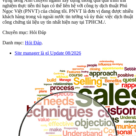
vựng tiếng Anh chuyên ngành xây dựng thông qua quá trình trải
nghiệm thực tiễn thì bạn có thể liên hệ với công ty dịch thuật Phú
Ngọc Việt (PNVT) của chúng tôi. PNVT là đơn vị đang được nhiều
khách hàng trong và ngoài nước tin tưởng và ủy thác việc dịch thuật
công chứng tài liệu uy tín nhất hiện nay tại TPHCM./.
Chuyên mục: Hỏi Đáp
Danh mục:
Hỏi Đáp
.
Site manager là gì Update 08/2026