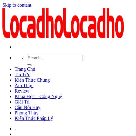
Skip to content
Trang Chủ
Tin Tức
Kiến Thức Chung
Ẩm Thực
Review
Khoa Học – Công Nghệ
Giải Trí
Câu Nói Hay
Phong Thủy
Kiến Thức Pháp Lý
-