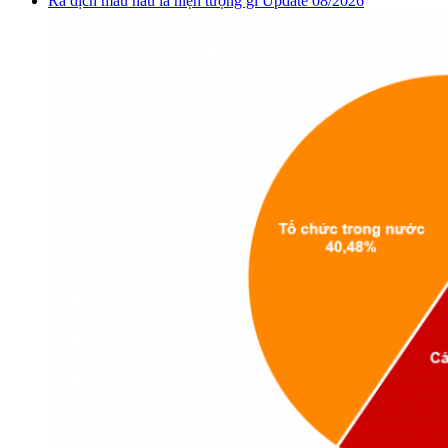
Ra dịch màu nâu là hiện tượng gì Update 08/2026