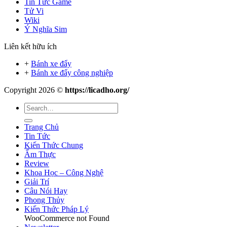
Tin Tức Game
Tử Vi
Wiki
Ý Nghĩa Sim
Liên kết hữu ích
+
Bánh xe đẩy
+
Bánh xe đẩy công nghiệp
Copyright 2026 ©
https://licadho.org/
Trang Chủ
Tin Tức
Kiến Thức Chung
Ẩm Thực
Review
Khoa Học – Công Nghệ
Giải Trí
Câu Nói Hay
Phong Thủy
Kiến Thức Pháp Lý
WooCommerce not Found