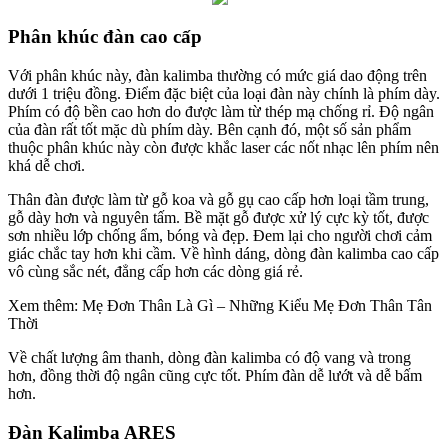
Phân khúc đàn cao cấp
Với phân khúc này, đàn kalimba thường có mức giá dao động trên
dưới 1 triệu đồng. Điểm đặc biệt của loại đàn này chính là phím dày.
Phím có độ bền cao hơn do được làm từ thép mạ chống rỉ. Độ ngân
của đàn rất tốt mặc dù phím dày. Bên cạnh đó, một số sản phẩm
thuộc phân khúc này còn được khắc laser các nốt nhạc lên phím nên
khá dễ chơi.
Thân đàn được làm từ gỗ koa và gỗ gụ cao cấp hơn loại tầm trung,
gỗ dày hơn và nguyên tấm. Bề mặt gỗ được xử lý cực kỳ tốt, được
sơn nhiều lớp chống ẩm, bóng và đẹp. Đem lại cho người chơi cảm
giác chắc tay hơn khi cầm. Về hình dáng, dòng đàn kalimba cao cấp
vô cùng sắc nét, đẳng cấp hơn các dòng giá rẻ.
Xem thêm: Mẹ Đơn Thân Là Gì – Những Kiểu Mẹ Đơn Thân Tân
Thời
Về chất lượng âm thanh, dòng đàn kalimba có độ vang và trong
hơn, đồng thời độ ngân cũng cực tốt. Phím đàn dễ lướt và dễ bấm
hơn.
Đàn Kalimba ARES