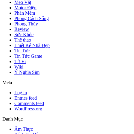
Mẹo Vặt
Motor Điện
Phần Mềm
Phong Cách Sống
Phong Thủy
Review
Sức Khỏe
Thể thao
Thiết Kế Nhà Đẹp
Tin Tức
Tin Tức Game
Tử Vi
Wiki
Ý Nghĩa Sim
Meta
Log in
Entries feed
Comments feed
WordPress.org
Danh Mục
Ẩm Thực