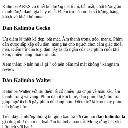
Kalimba ARES có thiết kế đường nét tỉ mỉ, bắt mắt, chất lượng âm
thanh được đánh giá hay nhất. Điểm trừ của nó là số lượng hàng
khá ít và khá khó mua.
Đàn Kalimba Gecko
Ưu điểm là thiết kế đẹp, bắt mắt. Âm thanh trong trẻo, mang. Phím
đàn được sắp xếp đều đặn, mang lại cho người chơi cảm giác thoải
mái. Điểm trừ của loại đàn này là độ ngân của các phím cuối khá
kém, nhiều hàng nhái trôi nổi.
Xem thêm: Nhấn mí là gì ? có nên bấm mí mắt không? kangnam
review
Đàn Kalimba Walter
Kalimba Walter với ưu điểm là có nhiều lựa chọn về màu sắc, âm
thanh trong và vang. Phím đàn ít khi bị rè, đầu phím được bo tròn
giúp người chơi gãy phím dễ dàng hơn. Điểm trừ là khó thay phím
nếu hỏng hóc.
Trên đây là những thông tin giúp bạn trả lời câu hỏi
đàn kalimba là
gì
cũng như nên mua loại đàn kalimba nào tốt. Mong rằng bài viết
hữu ích với bạn!