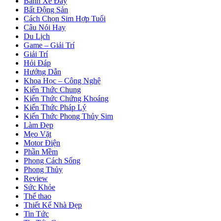
Bánh Xe Đẩy
Bất Động Sản
Cách Chọn Sim Hợp Tuổi
Câu Nói Hay
Du Lịch
Game – Giải Trí
Giải Trí
Hỏi Đáp
Hướng Dẫn
Khoa Học – Công Nghệ
Kiến Thức Chung
Kiến Thức Chứng Khoáng
Kiến Thức Pháp Lý
Kiến Thức Phong Thủy Sim
Làm Đẹp
Mẹo Vặt
Motor Điện
Phần Mềm
Phong Cách Sống
Phong Thủy
Review
Sức Khỏe
Thể thao
Thiết Kế Nhà Đẹp
Tin Tức