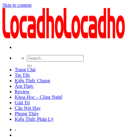
Skip to content
Trang Chủ
Tin Tức
Kiến Thức Chung
Ẩm Thực
Review
Khoa Học – Công Nghệ
Giải Trí
Câu Nói Hay
Phong Thủy
Kiến Thức Pháp Lý
-