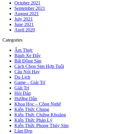
October 2021
September 2021
August 2021
July 2021
June 2021
April 2020
Categories
Ẩm Thực
Bánh Xe Đẩy
Bất Động Sản
Cách Chọn Sim Hợp Tuổi
Câu Nói Hay
Du Lịch
Game – Giải Trí
Giải Trí
Hỏi Đáp
Hướng Dẫn
Khoa Học – Công Nghệ
Kiến Thức Chung
Kiến Thức Chứng Khoáng
Kiến Thức Pháp Lý
Kiến Thức Phong Thủy Sim
Làm Đẹp