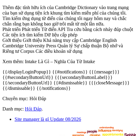
Thêm đặc tính hữu ích của Cambridge Dictionary vào trang mạng
của bạn sử dụng tiện ích khung tìm kiếm miễn phí của chúng tôi.
Tìm kiếm ứng dụng từ điển của chúng tôi ngay hôm nay và chắc
chắn rằng bạn không bao giờ trôi mất từ một lần nữa.
Phát triển Phát triển Từ điển API Tra cứu bằng cách nháy đúp chuột
Các tiện ích tìm kiếm Dữ liệu cấp phép
Giới thiệu Giới thiệu Khả năng truy cập Cambridge English
Cambridge University Press Quản lý Sự chấp thuận Bộ nhớ và
Riêng tư Corpus Các điều khoản sử dụng
Xem thêm: Intake Là Gì – Nghĩa Của Từ Intake
{{/displayLoginPopup}} {{#notifications}} {{{message}}}
{{#secondaryButtonUrl}} {{{secondaryButtonLabel}}}
{{/secondaryButtonUrl}} {{#dismissable}} {{{closeMessage}}}
{{/dismissable}} {{/notifications}}
Chuyên mục: Hỏi Đáp
Danh mục:
Hỏi Đáp
.
Site manager là gì Update 08/2026