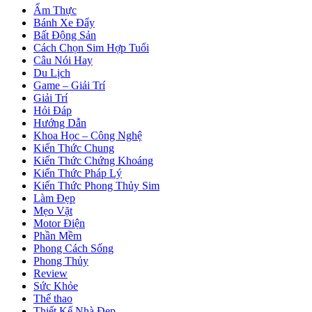
Ẩm Thực
Bánh Xe Đẩy
Bất Động Sản
Cách Chọn Sim Hợp Tuổi
Câu Nói Hay
Du Lịch
Game – Giải Trí
Giải Trí
Hỏi Đáp
Hướng Dẫn
Khoa Học – Công Nghệ
Kiến Thức Chung
Kiến Thức Chứng Khoáng
Kiến Thức Pháp Lý
Kiến Thức Phong Thủy Sim
Làm Đẹp
Mẹo Vặt
Motor Điện
Phần Mềm
Phong Cách Sống
Phong Thủy
Review
Sức Khỏe
Thể thao
Thiết Kế Nhà Đẹp