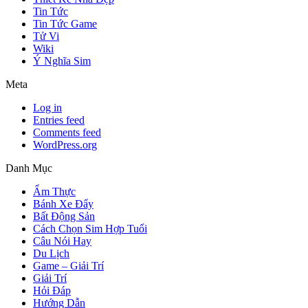
Tin Tức
Tin Tức Game
Tử Vi
Wiki
Ý Nghĩa Sim
Meta
Log in
Entries feed
Comments feed
WordPress.org
Danh Mục
Ẩm Thực
Bánh Xe Đẩy
Bất Động Sản
Cách Chọn Sim Hợp Tuổi
Câu Nói Hay
Du Lịch
Game – Giải Trí
Giải Trí
Hỏi Đáp
Hướng Dẫn