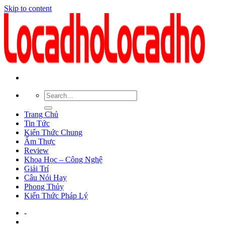
Skip to content
Trang Chủ
Tin Tức
Kiến Thức Chung
Ẩm Thực
Review
Khoa Học – Công Nghệ
Giải Trí
Câu Nói Hay
Phong Thủy
Kiến Thức Pháp Lý
-