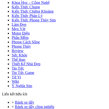
Khoa Học – Công Nghệ
Kiến Thức Chung
Kiến Thức Chứng Khoáng
Kiến Thức Pháp Lý
Kiến Thức Phong Thủy Sim
Làm Đẹp
Mẹo Vặt
Motor Điện
Phần Mềm
Phong Cách Sống
Phong Thủy
Review
Sức Khỏe
Thể thao
Thiết Kế Nhà Đẹp
Tin Tức
Tin Tức Game
Tử Vi
Wiki
Ý Nghĩa Sim
Liên kết hữu ích
+
Bánh xe đẩy
+
Bánh xe đẩy công nghiệp