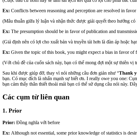
(Cuộc bầu cử hôm nay sẽ làm sai lệch kết quả có lợi cho phía bắc của
Ex:
Conflicts between reasoning and perception are resolved in favor 
(Mâu thuẫn giữa lý luận và nhận thức được giải quyết theo hướng có 
Ex:
The presumption should be in favor of publication and transmissio
(Giả định nên có lợi cho xuất bản và truyền tải hơn là đàn áp hoặc hạ
Ex:
Given the topic of this book, you might expect a bias in favor of
(Với chủ đề của cuốn sách này, bạn có thể mong đợi một sự thiên vị tr
Sau khi được giúp đỡ, thay vì nói những câu đơn giản như “
Thank y
bạn. Có mục đích là nhấn mạnh sự biết ơn. I really owe you one: Cụm
bạn cảm thấy thân thiết thoải mái bạn có thể sử dụng câu nói này. Đâ
Các cụm từ liên quan
1. Prior
Prior:
Đồng nghĩa với before
Ex:
Although not essential, some prior knowledge of statistics is desir