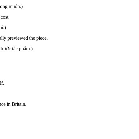
 mong muốn.)
cost.
í.)
ally previewed the piece.
 trước tác phẩm.)
lf.
ce in Britain.