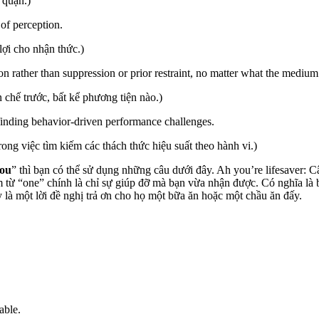
 quận.)
of perception.
lợi cho nhận thức.)
n rather than suppression or prior restraint, no matter what the medium
n chế trước, bất kể phương tiện nào.)
 finding behavior-driven performance challenges.
ong việc tìm kiếm các thách thức hiệu suất theo hành vi.)
ou
” thì bạn có thể sử dụng những câu dưới đây. Ah you’re lifesaver: 
 từ “one” chính là chỉ sự giúp đỡ mà bạn vừa nhận được. Có nghĩa là 
y là một lời đề nghị trả ơn cho họ một bữa ăn hoặc một chầu ăn đấy.
able.