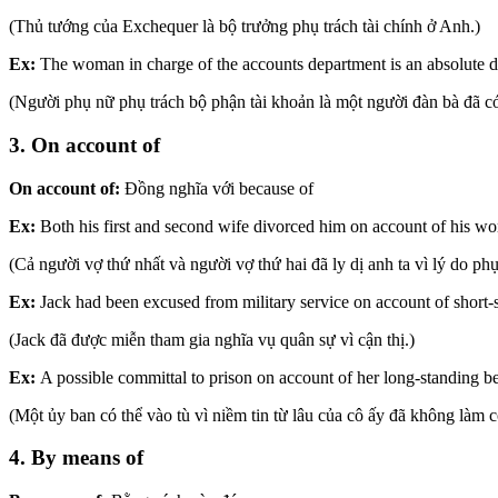
(Thủ tướng của Exchequer là bộ trưởng phụ trách tài chính ở Anh.)
Ex:
The woman in charge of the accounts department is an absolute 
(Người phụ nữ phụ trách bộ phận tài khoản là một người đàn bà đã có
3. On account of
On account of:
Đồng nghĩa với because of
Ex:
Both his first and second wife divorced him on account of his w
(Cả người vợ thứ nhất và người vợ thứ hai đã ly dị anh ta vì lý do phụ
Ex:
Jack had been excused from military service on account of short-
(Jack đã được miễn tham gia nghĩa vụ quân sự vì cận thị.)
Ex:
A possible committal to prison on account of her long-standing beli
(Một ủy ban có thể vào tù vì niềm tin từ lâu của cô ấy đã không làm cô
4. By means of