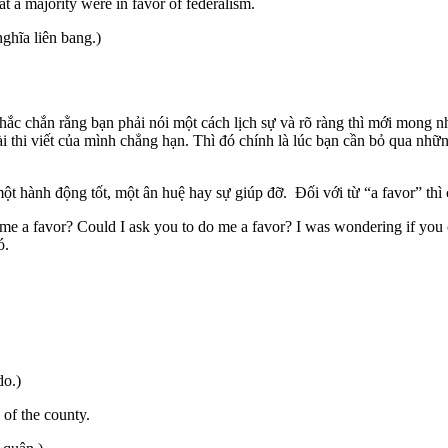
t a majority were in favor of federalism.
ghĩa liên bang.)
ắc chắn rằng bạn phải nói một cách lịch sự và rõ ràng thì mới mong nh
thi viết của mình chẳng hạn. Thì đó chính là lúc bạn cần bỏ qua nhữn
một hành động tốt, một ân huệ hay sự giúp đỡ. Đối với từ “a favor” thì
e a favor? Could I ask you to do me a favor? I was wondering if you 
ó.
do.)
 of the county.