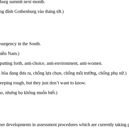
nburg summit next month.
ợng đỉnh Gothenburg vào tháng tới.)
surgency in the South.
 miền Nam.)
utting forth, anti-choice, anti-environment, anti-women.
hòa đang đưa ra, chống lựa chọn, chống môi trường, chống phụ nữ.)
eping rough, but they just don’t want to know.
ạo, nhưng họ không muốn biết.)
l other developments in assessment procedures which are currently taking 