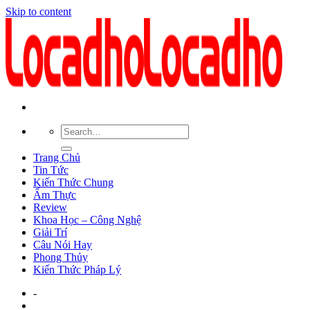
Skip to content
Trang Chủ
Tin Tức
Kiến Thức Chung
Ẩm Thực
Review
Khoa Học – Công Nghệ
Giải Trí
Câu Nói Hay
Phong Thủy
Kiến Thức Pháp Lý
-