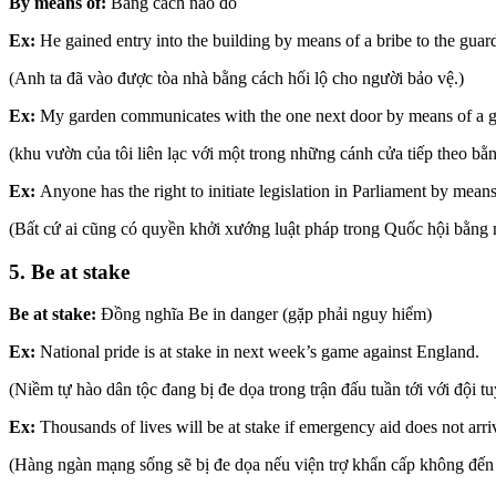
By means of:
Bằng cách nào đó
Ex:
He gained entry into the building by means of a bribe to the guar
(Anh ta đã vào được tòa nhà bằng cách hối lộ cho người bảo vệ.)
Ex:
My garden communicates with the one next door by means of a g
(khu vườn của tôi liên lạc với một trong những cánh cửa tiếp theo bằ
Ex:
Anyone has the right to initiate legislation in Parliament by means 
(Bất cứ ai cũng có quyền khởi xướng luật pháp trong Quốc hội bằng m
5. Be at stake
Be at stake:
Đồng nghĩa Be in danger (gặp phải nguy hiểm)
Ex:
National pride is at stake in next week’s game against England.
(Niềm tự hào dân tộc đang bị đe dọa trong trận đấu tuần tới với đội t
Ex:
Thousands of lives will be at stake if emergency aid does not arriv
(Hàng ngàn mạng sống sẽ bị đe dọa nếu viện trợ khẩn cấp không đến