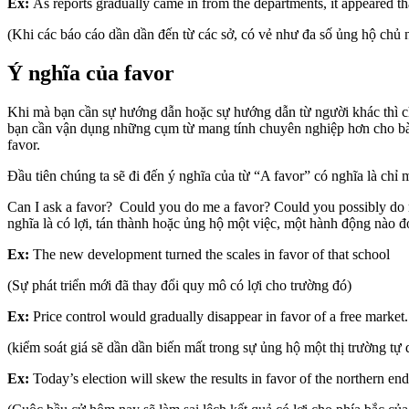
Ex:
As reports gradually came in from the departments, it appeared tha
(Khi các báo cáo dần dần đến từ các sở, có vẻ như đa số ủng hộ chủ n
Ý nghĩa của favor
Khi mà bạn cần sự hướng dẫn hoặc sự hướng dẫn từ người khác thì ch
bạn cần vận dụng những cụm từ mang tính chuyên nghiệp hơn cho bài 
favor.
Đầu tiên chúng ta sẽ đi đến ý nghĩa của từ “A favor” có nghĩa là chỉ 
Can I ask a favor? Could you do me a favor? Could you possibly do m
nghĩa là có lợi, tán thành hoặc ủng hộ một việc, một hành động nào đ
Ex:
The new development turned the scales in favor of that school
(Sự phát triển mới đã thay đổi quy mô có lợi cho trường đó)
Ex:
Price control would gradually disappear in favor of a free market.
(kiểm soát giá sẽ dần dần biến mất trong sự ủng hộ một thị trường tự 
Ex:
Today’s election will skew the results in favor of the northern end