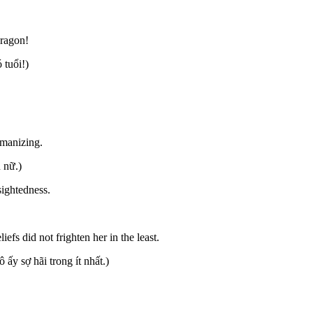
dragon!
 tuổi!)
omanizing.
 nữ.)
sightedness.
efs did not frighten her in the least.
 ấy sợ hãi trong ít nhất.)