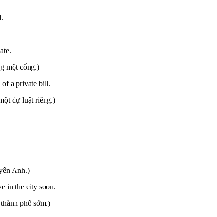
d.
ate.
ng một cổng.)
of a private bill.
ột dự luật riêng.)
uyển Anh.)
e in the city soon.
 thành phố sớm.)