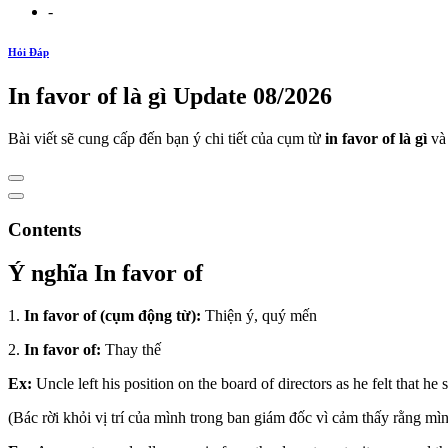
-
Hỏi Đáp
In favor of là gì Update 08/2026
Bài viết sẽ cung cấp đến bạn ý chi tiết của cụm từ
in favor of là gì
và
Contents
Ý nghĩa In favor of
1.
In favor of (cụm động từ):
Thiện ý, quý mến
2.
In favor of:
Thay thế
Ex:
Uncle left his position on the board of directors as he felt that 
(Bác rời khỏi vị trí của mình trong ban giám đốc vì cảm thấy rằng m