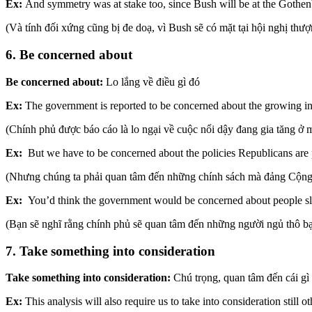
Ex:
And symmetry was at stake too, since Bush will be at the Gothe
(Và tính đối xứng cũng bị đe doạ, vì Bush sẽ có mặt tại hội nghị thư
6. Be concerned about
Be concerned about:
Lo lắng về điều gì đó
Ex:
The government is reported to be concerned about the growing in
(Chính phủ được báo cáo là lo ngại về cuộc nổi dậy đang gia tăng ở
Ex:
But we have to be concerned about the policies Republicans are p
(Nhưng chúng ta phải quan tâm đến những chính sách mà đảng Cộng 
Ex:
You’d think the government would be concerned about people sle
(Bạn sẽ nghĩ rằng chính phủ sẽ quan tâm đến những người ngủ thô b
7. Take something into consideration
Take something into consideration:
Chú trọng, quan tâm đến cái gì
Ex:
This analysis will also require us to take into consideration stil