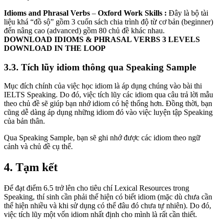
Idioms and Phrasal Verbs
–
Oxford Work Skills
:
Đây là bộ tài
liệu khá “đồ sộ” gồm 3 cuốn sách chia trình độ từ cơ bản (beginner)
đến nâng cao (advanced) gồm 80 chủ đề khác nhau.
DOWNLOAD IDIOMS & PHRASAL VERBS
3 LEVELS
DOWNLOAD IN THE LOOP
3.3. Tích lũy idiom thông qua Speaking Sample
Mục đích chính của việc học idiom là áp dụng chúng vào bài thi
IELTS Speaking. Do đó, việc tích lũy các idiom qua câu trả lời mẫu
theo chủ đề sẽ giúp bạn nhớ idiom có hệ thống hơn. Đồng thời, bạn
cũng dễ dàng áp dụng những idiom đó vào việc luyện tập Speaking
của bản thân.
Qua Speaking Sample, bạn sẽ ghi nhớ được các idiom theo ngữ
cảnh và chủ đề cụ thể.
4. Tạm kết
Để đạt điểm 6.5 trở lên cho tiêu chí Lexical Resources trong
Speaking, thí sinh cần phải thể hiện có biết idiom (mặc dù chưa cần
thể hiện nhiều và khi sử dụng có thể đâu đó chưa tự nhiên). Do đó,
việc tích lũy một vốn idiom nhất định cho mình là rất cần thiết.