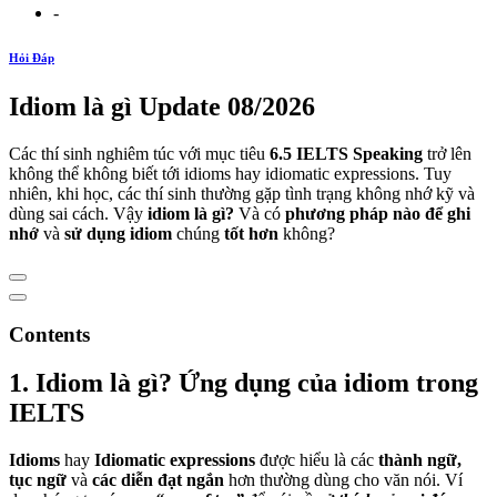
-
Hỏi Đáp
Idiom là gì Update 08/2026
Các thí sinh nghiêm túc với mục tiêu
6.5 IELTS Speaking
trở lên
không thể không biết tới idioms hay idiomatic expressions. Tuy
nhiên, khi học, các thí sinh thường gặp tình trạng không nhớ kỹ và
dùng sai cách. Vậy
idiom là gì?
Và có
phương pháp nào để ghi
nhớ
và
sử dụng
idiom
chúng
tốt hơn
không?
Contents
1. Idiom là gì? Ứng dụng của idiom trong
IELTS
Idioms
hay
Idiomatic expressions
được hiểu là các
thành ngữ,
tục ngữ
và
các diễn đạt ngắn
hơn thường dùng cho văn nói. Ví