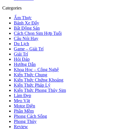
Categories
Ẩm Thực
Bánh Xe Đẩy
Bất Động Sản
Cách Chọn Sim Hợp Tuổi
Câu Nói Hay
Du Lịch
Game – Giải Trí
Giải Trí
Hỏi Đáp
Hướng Dẫn
Khoa Học – Công Nghệ
Kiến Thức Chung
Kiến Thức Chứng Khoáng
Kiến Thức Pháp Lý
Kiến Thức Phong Thủy Sim
Làm Đẹp
Mẹo Vặt
Motor Điện
Phần Mềm
Phong Cách Sống
Phong Thủy
Review