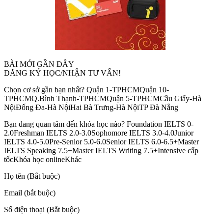
BÀI MỚI GẦN ĐÂY
ĐĂNG KÝ HỌC/NHẬN TƯ VẤN!
Chọn cơ sở gần bạn nhất? Quận 1-TPHCMQuận 10-
TPHCMQ.Bình Thạnh-TPHCMQuận 5-TPHCMCầu Giấy-Hà
NộiĐống Đa-Hà NộiHai Bà Trưng-Hà NộiTP Đà Nẵng
Bạn đang quan tâm đến khóa học nào? Foundation IELTS 0-
2.0Freshman IELTS 2.0-3.0Sophomore IELTS 3.0-4.0Junior
IELTS 4.0-5.0Pre-Senior 5.0-6.0Senior IELTS 6.0-6.5+Master
IELTS Speaking 7.5+Master IELTS Writing 7.5+Intensive cấp
tốcKhóa học onlineKhác
Họ tên (Bắt buộc)
Email (bắt buộc)
Số điện thoại (Bắt buộc)