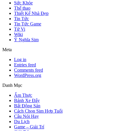
Sức Khỏe
Thể thao
Thiết Kế Nhà Đẹp
Tin Tức
Tin Tức Game
Tử Vi
Wiki
Ý Nghĩa Sim
Meta
Log in
Entries feed
Comments feed
WordPress.org
Danh Mục
Ẩm Thực
Bánh Xe Đẩy
Bất Động Sản
Cách Chọn Sim Hợp Tuổi
Câu Nói Hay
Du Lịch
Game – Giải Trí