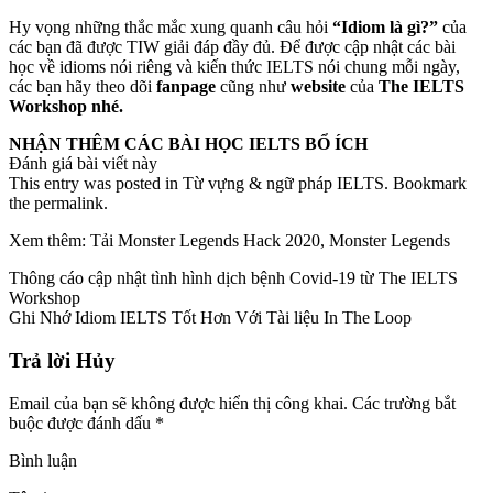
Hy vọng những thắc mắc xung quanh câu hỏi
“Idiom là gì?”
của
các bạn đã được TIW giải đáp đầy đủ. Để được cập nhật các bài
học về idioms nói riêng và kiến thức IELTS nói chung mỗi ngày,
các bạn hãy theo dõi
fanpage
cũng như
website
của
The IELTS
Workshop nhé.
NHẬN THÊM CÁC BÀI HỌC IELTS BỔ ÍCH
Đánh giá bài viết này
This entry was posted in Từ vựng & ngữ pháp IELTS. Bookmark
the permalink.
Xem thêm: Tải Monster Legends Hack 2020, Monster Legends
Thông cáo cập nhật tình hình dịch bệnh Covid-19 từ The IELTS
Workshop
Ghi Nhớ Idiom IELTS Tốt Hơn Với Tài liệu In The Loop
Trả lời Hủy
Email của bạn sẽ không được hiển thị công khai. Các trường bắt
buộc được đánh dấu *
Bình luận