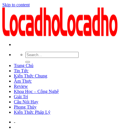
Skip to content
Trang Chủ
Tin Tức
Kiến Thức Chung
Ẩm Thực
Review
Khoa Học – Công Nghệ
Giải Trí
Câu Nói Hay
Phong Thủy
Kiến Thức Pháp Lý
-