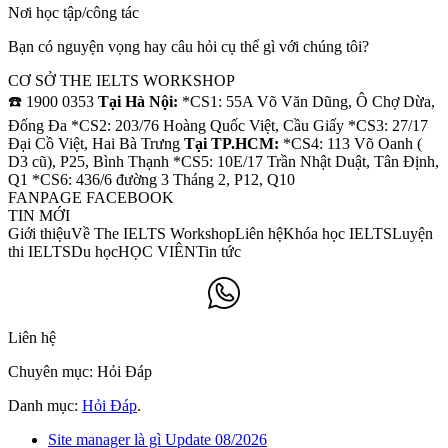
Nơi học tập/công tác
Bạn có nguyện vọng hay câu hỏi cụ thể gì với chúng tôi?
CƠ SỞ THE IELTS WORKSHOP
☎️ 1900 0353
Tại Hà Nội:
*CS1: 55A Võ Văn Dũng, Ô Chợ Dừa,
Đống Đa *CS2: 203/76 Hoàng Quốc Việt, Cầu Giấy *CS3: 27/17
Đại Cồ Việt, Hai Bà Trưng
Tại TP.HCM:
*CS4: 113 Võ Oanh (
D3 cũ), P25, Bình Thạnh *CS5: 10E/17 Trần Nhật Duật, Tân Định,
Q1 *CS6: 436/6 đường 3 Tháng 2, P12, Q10
FANPAGE FACEBOOK
TIN MỚI
Giới thiệuVề The IELTS WorkshopLiên hệKhóa học IELTSLuyện
thi IELTSDu họcHỌC VIÊNTin tức
Liên hệ
Chuyên mục: Hỏi Đáp
Danh mục:
Hỏi Đáp
.
Site manager là gì Update 08/2026