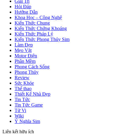
Giải Trí
Hỏi Đáp
Hướng Dẫn
Khoa Học – Công Nghệ
Kiến Thức Chung
Kiến Thức Chứng Khoáng
Kiến Thức Pháp Lý
Kiến Thức Phong Thủy Sim
Làm Đẹp
Mẹo Vặt
Motor Điện
Phần Mềm
Phong Cách Sống
Phong Thủy
Review
Sức Khỏe
Thể thao
Thiết Kế Nhà Đẹp
Tin Tức
Tin Tức Game
Tử Vi
Wiki
Ý Nghĩa Sim
Liên kết hữu ích