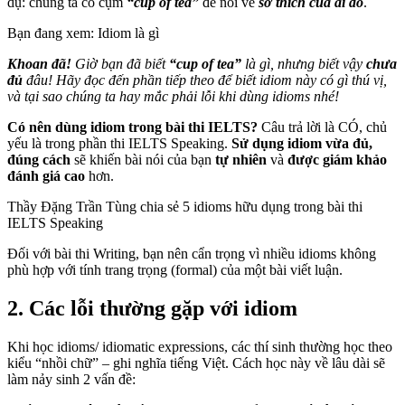
dụ: chúng ta có cụm
“cup of tea”
để nói về
sở thích của ai
đó
.
Bạn đang xem: Idiom là gì
Khoan đã!
Giờ bạn đã biết
“cup of tea”
là gì, nhưng biết vậy
chưa
đủ
đâu! Hãy đọc đến phần tiếp theo để biết idiom này có gì thú vị,
và tại sao chúng ta hay mắc phải lỗi khi dùng idioms nhé!
Có nên dùng idiom trong bài thi IELTS?
Câu trả lời là CÓ, chủ
yếu là trong phần thi IELTS Speaking.
Sử dụng idiom vừa đủ,
đúng cách
sẽ khiến bài nói của bạn
tự nhiên
và
được giám khảo
đánh giá cao
hơn.
Thầy Đặng Trần Tùng chia sẻ 5 idioms hữu dụng trong bài thi
IELTS Speaking
Đối với bài thi Writing, bạn nên cẩn trọng vì nhiều idioms không
phù hợp với tính trang trọng (formal) của một bài viết luận.
2. Các lỗi thường gặp với idiom
Khi học idioms/ idiomatic expressions, các thí sinh thường học theo
kiểu “nhồi chữ” – ghi nghĩa tiếng Việt. Cách học này về lâu dài sẽ
làm nảy sinh 2 vấn đề: