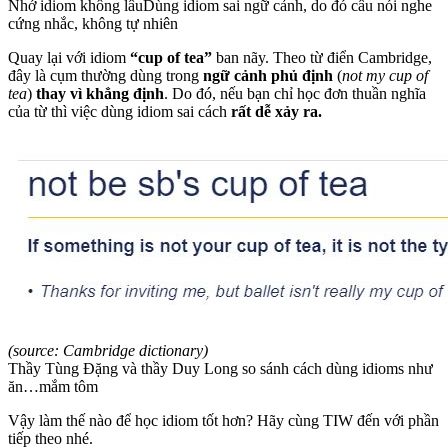
Nhớ idiom không lâuDùng idiom sai ngữ cảnh, do đó câu nói nghe
cứng nhắc, không tự nhiên
Quay lại với idiom
“cup of tea”
ban nãy. Theo từ điển Cambridge,
đây là cụm thường dùng trong
ngữ cảnh phủ định
(
not my cup of
tea
)
thay vì khẳng định
. Do đó, nếu bạn chỉ học đơn thuần nghĩa
của từ thì việc dùng idiom sai cách
rất dễ xảy ra.
(source: Cambridge dictionary)
Thầy Tùng Đặng và thầy Duy Long so sánh cách dùng idioms như
ăn…mắm tôm
Vậy làm thế nào để học idiom tốt hơn? Hãy cùng TIW đến với phần
tiếp theo nhé.