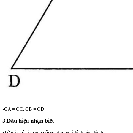
•OA = OC, OB = OD
3.Dấu hiệu nhận biết
•Tứ giác có các cạnh đối song song là hình bình hành.