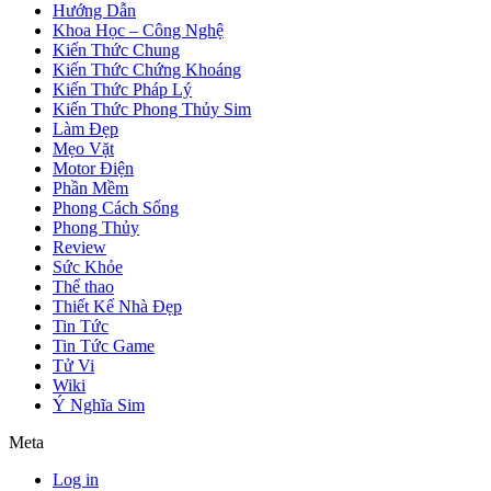
Hướng Dẫn
Khoa Học – Công Nghệ
Kiến Thức Chung
Kiến Thức Chứng Khoáng
Kiến Thức Pháp Lý
Kiến Thức Phong Thủy Sim
Làm Đẹp
Mẹo Vặt
Motor Điện
Phần Mềm
Phong Cách Sống
Phong Thủy
Review
Sức Khỏe
Thể thao
Thiết Kế Nhà Đẹp
Tin Tức
Tin Tức Game
Tử Vi
Wiki
Ý Nghĩa Sim
Meta
Log in