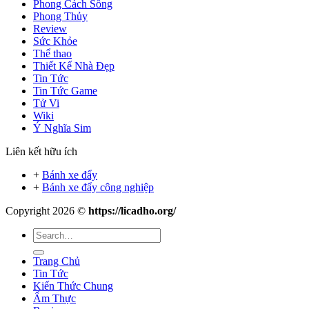
Phong Cách Sống
Phong Thủy
Review
Sức Khỏe
Thể thao
Thiết Kế Nhà Đẹp
Tin Tức
Tin Tức Game
Tử Vi
Wiki
Ý Nghĩa Sim
Liên kết hữu ích
+
Bánh xe đẩy
+
Bánh xe đẩy công nghiệp
Copyright 2026 ©
https://licadho.org/
Trang Chủ
Tin Tức
Kiến Thức Chung
Ẩm Thực