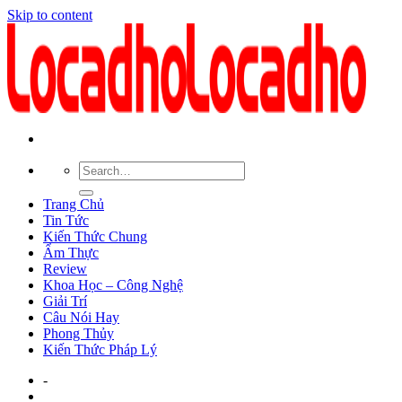
Skip to content
Trang Chủ
Tin Tức
Kiến Thức Chung
Ẩm Thực
Review
Khoa Học – Công Nghệ
Giải Trí
Câu Nói Hay
Phong Thủy
Kiến Thức Pháp Lý
-