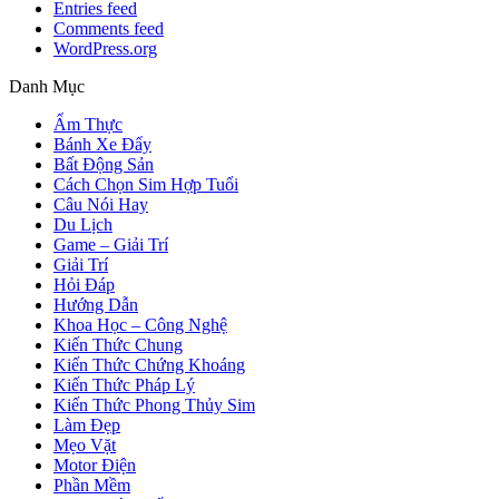
Entries feed
Comments feed
WordPress.org
Danh Mục
Ẩm Thực
Bánh Xe Đẩy
Bất Động Sản
Cách Chọn Sim Hợp Tuổi
Câu Nói Hay
Du Lịch
Game – Giải Trí
Giải Trí
Hỏi Đáp
Hướng Dẫn
Khoa Học – Công Nghệ
Kiến Thức Chung
Kiến Thức Chứng Khoáng
Kiến Thức Pháp Lý
Kiến Thức Phong Thủy Sim
Làm Đẹp
Mẹo Vặt
Motor Điện
Phần Mềm