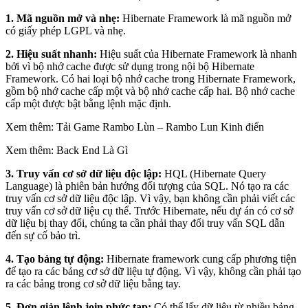
1. Mã nguồn mở và nhẹ:
Hibernate Framework là mã nguồn mở
có giấy phép LGPL và nhẹ.
2. Hiệu suất nhanh:
Hiệu suất của Hibernate Framework là nhanh
bởi vì bộ nhớ cache được sử dụng trong nội bộ Hibernate
Framework. Có hai loại bộ nhớ cache trong Hibernate Framework,
gồm bộ nhớ cache cấp một và bộ nhớ cache cấp hai. Bộ nhớ cache
cấp một được bật bằng lệnh mặc định.
Xem thêm: Tải Game Rambo Lùn – Rambo Lun Kinh điển
Xem thêm: Back End Là Gì
3. Truy vấn cơ sở dữ liệu độc lập:
HQL (Hibernate Query
Language) là phiên bản hướng đối tượng của SQL. Nó tạo ra các
truy vấn cơ sở dữ liệu độc lập. Vì vậy, bạn không cần phải viết các
truy vấn cơ sở dữ liệu cụ thể. Trước Hibernate, nếu dự án có cơ sở
dữ liệu bị thay đổi, chúng ta cần phải thay đổi truy vấn SQL dẫn
đến sự cố bảo trì.
4. Tạo bảng tự động:
Hibernate framework cung cấp phương tiện
để tạo ra các bảng cơ sở dữ liệu tự động. Vì vậy, không cần phải tạo
ra các bảng trong cơ sở dữ liệu bằng tay.
5. Đơn giản lệnh join phức tạp:
Có thể lấy dữ liệu từ nhiều bảng