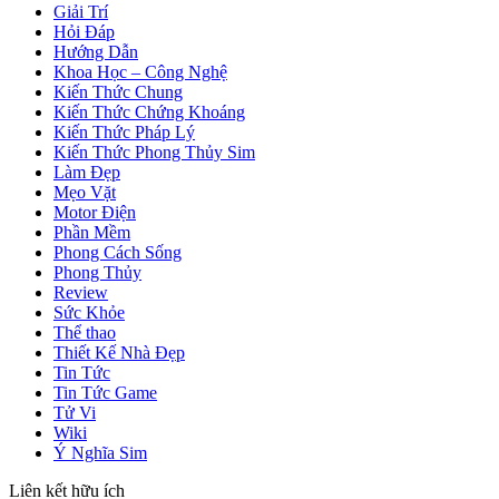
Giải Trí
Hỏi Đáp
Hướng Dẫn
Khoa Học – Công Nghệ
Kiến Thức Chung
Kiến Thức Chứng Khoáng
Kiến Thức Pháp Lý
Kiến Thức Phong Thủy Sim
Làm Đẹp
Mẹo Vặt
Motor Điện
Phần Mềm
Phong Cách Sống
Phong Thủy
Review
Sức Khỏe
Thể thao
Thiết Kế Nhà Đẹp
Tin Tức
Tin Tức Game
Tử Vi
Wiki
Ý Nghĩa Sim
Liên kết hữu ích