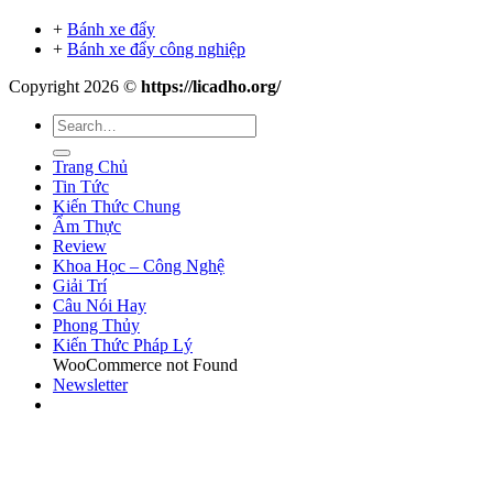
+
Bánh xe đẩy
+
Bánh xe đẩy công nghiệp
Copyright 2026 ©
https://licadho.org/
Trang Chủ
Tin Tức
Kiến Thức Chung
Ẩm Thực
Review
Khoa Học – Công Nghệ
Giải Trí
Câu Nói Hay
Phong Thủy
Kiến Thức Pháp Lý
WooCommerce not Found
Newsletter