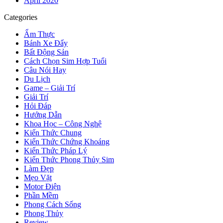
April 2020
Categories
Ẩm Thực
Bánh Xe Đẩy
Bất Động Sản
Cách Chọn Sim Hợp Tuổi
Câu Nói Hay
Du Lịch
Game – Giải Trí
Giải Trí
Hỏi Đáp
Hướng Dẫn
Khoa Học – Công Nghệ
Kiến Thức Chung
Kiến Thức Chứng Khoáng
Kiến Thức Pháp Lý
Kiến Thức Phong Thủy Sim
Làm Đẹp
Mẹo Vặt
Motor Điện
Phần Mềm
Phong Cách Sống
Phong Thủy
Review