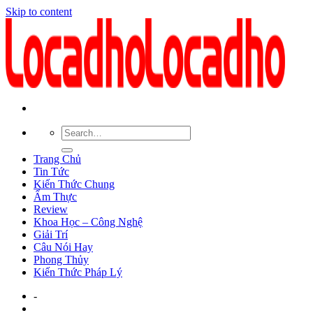
Skip to content
Trang Chủ
Tin Tức
Kiến Thức Chung
Ẩm Thực
Review
Khoa Học – Công Nghệ
Giải Trí
Câu Nói Hay
Phong Thủy
Kiến Thức Pháp Lý
-