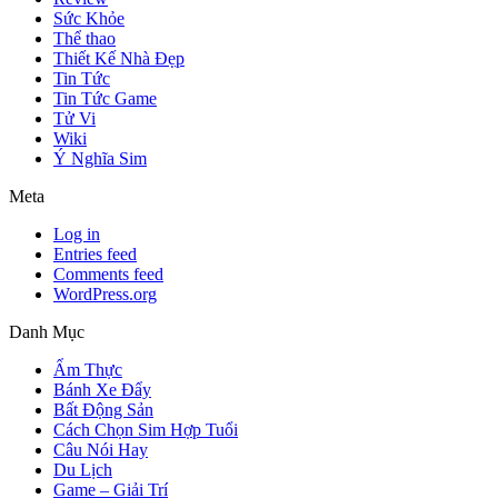
Sức Khỏe
Thể thao
Thiết Kế Nhà Đẹp
Tin Tức
Tin Tức Game
Tử Vi
Wiki
Ý Nghĩa Sim
Meta
Log in
Entries feed
Comments feed
WordPress.org
Danh Mục
Ẩm Thực
Bánh Xe Đẩy
Bất Động Sản
Cách Chọn Sim Hợp Tuổi
Câu Nói Hay
Du Lịch
Game – Giải Trí