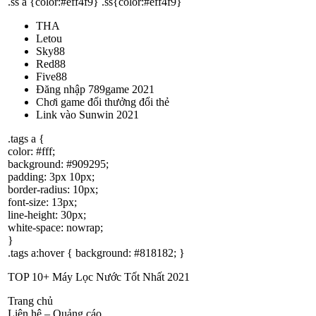
.ss a {color:#eff4f9} .ss{color:#eff4f9}
THA
Letou
Sky88
Red88
Five88
Đăng nhập 789game 2021
Chơi game đổi thưởng đổi thẻ
Link vào Sunwin 2021
.tags a {
color: #fff;
background: #909295;
padding: 3px 10px;
border-radius: 10px;
font-size: 13px;
line-height: 30px;
white-space: nowrap;
}
.tags a:hover { background: #818182; }
TOP 10+ Máy Lọc Nước Tốt Nhất 2021
Trang chủ
Liên hệ – Quảng cáo