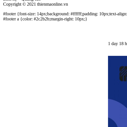
Copyright © 2021 thienmaonline.vn
#footer {font-size: 14px;background: #ffffff;padding: 10px;text-align:
#footer a {color: #2c2b2b;margin-right: 10px;}
1 day 18 h