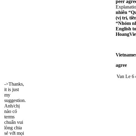
peer agre
Explanatio
nhiên “Qu
(vị trí, 
“Nhóm nhâ
English t
Hoang
Vie
Vietnames
agree
Van Le
6 
->Thanks,
it is just
my
suggestion.
Anh/chị
nào có
terms
chuẩn vui
lòng chia
sẻ với mọi