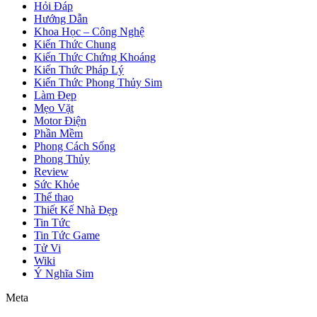
Hỏi Đáp
Hướng Dẫn
Khoa Học – Công Nghệ
Kiến Thức Chung
Kiến Thức Chứng Khoáng
Kiến Thức Pháp Lý
Kiến Thức Phong Thủy Sim
Làm Đẹp
Mẹo Vặt
Motor Điện
Phần Mềm
Phong Cách Sống
Phong Thủy
Review
Sức Khỏe
Thể thao
Thiết Kế Nhà Đẹp
Tin Tức
Tin Tức Game
Tử Vi
Wiki
Ý Nghĩa Sim
Meta