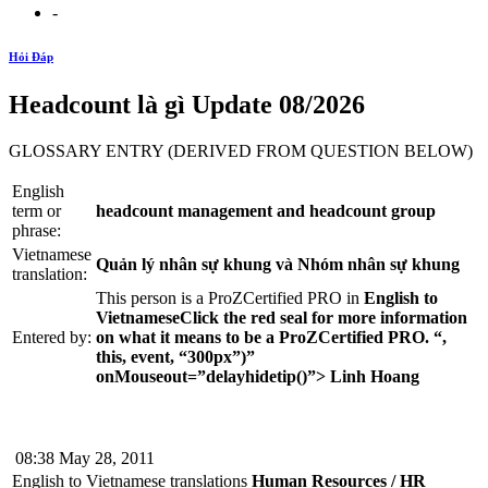
-
Hỏi Đáp
Headcount là gì Update 08/2026
GLOSSARY ENTRY (DERIVED FROM QUESTION BELOW)
English
term or
headcount management and headcount group
phrase:
Vietnamese
Quản lý nhân sự khung và Nhóm nhân sự khung
translation:
This person is a ProZCertified PRO in
English to
Vietnamese
Click the red seal for more information
Entered by:
on what it means to be a ProZCertified PRO. “,
this, event, “300px”)”
onMouseout=”delayhidetip()”> Linh Hoang
08:38 May 28, 2011
English to Vietnamese translations
Human Resources / HR