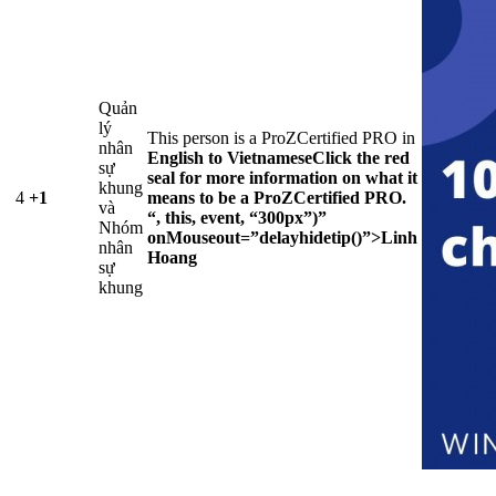
Quản
lý
This person is a ProZCertified PRO in
nhân
English to Vietnamese
Click the red
sự
seal for more information on what it
khung
4
+1
means to be a ProZCertified PRO.
và
“, this, event, “300px”)”
Nhóm
onMouseout=”delayhidetip()”>Linh
nhân
Hoang
sự
khung