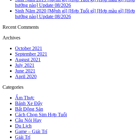
hướng nào] Update 08/2026
Sinh Năm 2020 [Mệnh gì] [Hợp Tuổi gì] [Hợp màu gì] [Hợp
hướng nào] Update 08/2026
Recent Comments
Archives
October 2021
September 2021
August 2021
July 2021
June 2021
April 2020
Categories
Ẩm Thực
Bánh Xe Đẩy
Bất Động Sản
Cách Chọn Sim Hợp Tuổi
Câu Nói Hay
Du Lịch
Game – Giải Trí
Giải Trí