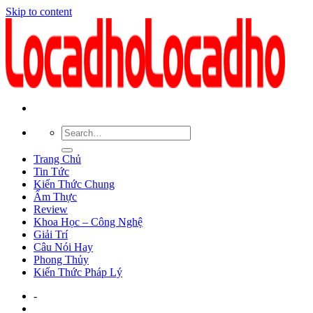
Skip to content
Trang Chủ
Tin Tức
Kiến Thức Chung
Ẩm Thực
Review
Khoa Học – Công Nghệ
Giải Trí
Câu Nói Hay
Phong Thủy
Kiến Thức Pháp Lý
-