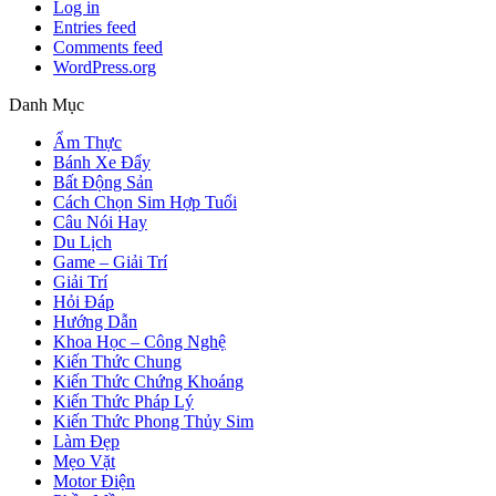
Log in
Entries feed
Comments feed
WordPress.org
Danh Mục
Ẩm Thực
Bánh Xe Đẩy
Bất Động Sản
Cách Chọn Sim Hợp Tuổi
Câu Nói Hay
Du Lịch
Game – Giải Trí
Giải Trí
Hỏi Đáp
Hướng Dẫn
Khoa Học – Công Nghệ
Kiến Thức Chung
Kiến Thức Chứng Khoáng
Kiến Thức Pháp Lý
Kiến Thức Phong Thủy Sim
Làm Đẹp
Mẹo Vặt
Motor Điện