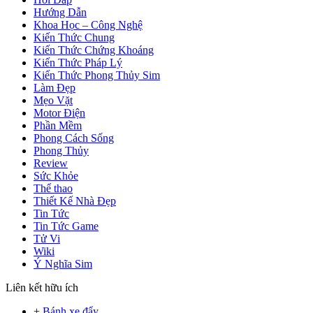
Hướng Dẫn
Khoa Học – Công Nghệ
Kiến Thức Chung
Kiến Thức Chứng Khoáng
Kiến Thức Pháp Lý
Kiến Thức Phong Thủy Sim
Làm Đẹp
Mẹo Vặt
Motor Điện
Phần Mềm
Phong Cách Sống
Phong Thủy
Review
Sức Khỏe
Thể thao
Thiết Kế Nhà Đẹp
Tin Tức
Tin Tức Game
Tử Vi
Wiki
Ý Nghĩa Sim
Liên kết hữu ích
+
Bánh xe đẩy