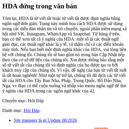
HDA đứng trong văn bản
Tóm lại, HDA là từ viết tắt hoặc từ viết tắt được định nghĩa bằng
ngôn ngữ đơn giản. Trang này minh họa cách HDA được sử dụng
trong các diễn đàn nhắn tin và trò chuyện, ngoài phần mềm mạng xã
hội như VK, Instagram, WhatsApp và Snapchat. Từ bảng ở trên,
bạn có thể xem tất cả ý nghĩa của HDA: một số là các thuật ngữ
giáo dục, các thuật ngữ khác là y tế, và thậm chí cả các điều khoản
máy tính. Nếu bạn biết một định nghĩa khác của HDA, vui lòng liên
hệ với chúng tôi. Chúng tôi sẽ bao gồm nó trong bản Cập Nhật tiếp
theo của cơ sở dữ liệu của chúng tôi. Xin được thông báo rằng một
số từ viết tắt của chúng tôi và định nghĩa của họ được tạo ra bởi
khách truy cập của chúng tôi. Vì vậy, đề nghị của bạn từ viết tắt mới
là rất hoan nghênh! Như một sự trở lại, chúng tôi đã dịch các từ viết
tắt của HDA cho Tây Ban Nha, Pháp, Trung Quốc, Bồ Đào Nha,
Nga, vv Bạn có thể cuộn xuống và nhấp vào menu ngôn ngữ để tìm
ý nghĩa của HDA trong các ngôn ngữ khác của 42.
Chuyên mục: Hỏi Đáp
Danh mục:
Hỏi Đáp
.
Site manager là gì Update 08/2026