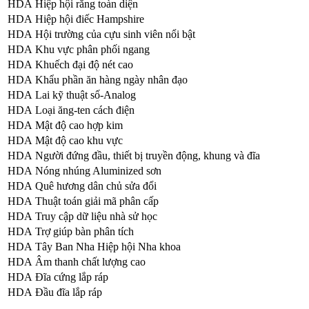
HDA
Hiệp hội răng toàn diện
HDA
Hiệp hội điếc Hampshire
HDA
Hội trường của cựu sinh viên nổi bật
HDA
Khu vực phân phối ngang
HDA
Khuếch đại độ nét cao
HDA
Khẩu phần ăn hàng ngày nhân đạo
HDA
Lai kỹ thuật số-Analog
HDA
Loại ăng-ten cách điện
HDA
Mật độ cao hợp kim
HDA
Mật độ cao khu vực
HDA
Người đứng đầu, thiết bị truyền động, khung và đĩa
HDA
Nóng nhúng Aluminized sơn
HDA
Quê hương dân chủ sửa đổi
HDA
Thuật toán giải mã phân cấp
HDA
Truy cập dữ liệu nhà sử học
HDA
Trợ giúp bàn phân tích
HDA
Tây Ban Nha Hiệp hội Nha khoa
HDA
Âm thanh chất lượng cao
HDA
Đĩa cứng lắp ráp
HDA
Đầu đĩa lắp ráp