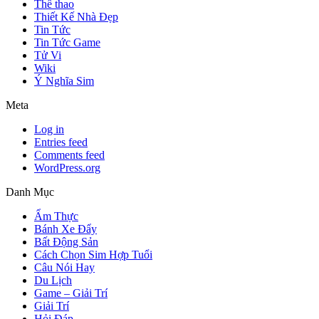
Thể thao
Thiết Kế Nhà Đẹp
Tin Tức
Tin Tức Game
Tử Vi
Wiki
Ý Nghĩa Sim
Meta
Log in
Entries feed
Comments feed
WordPress.org
Danh Mục
Ẩm Thực
Bánh Xe Đẩy
Bất Động Sản
Cách Chọn Sim Hợp Tuổi
Câu Nói Hay
Du Lịch
Game – Giải Trí
Giải Trí
Hỏi Đáp