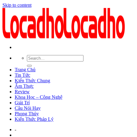
Skip to content
Trang Chủ
Tin Tức
Kiến Thức Chung
Ẩm Thực
Review
Khoa Học – Công Nghệ
Giải Trí
Câu Nói Hay
Phong Thủy
Kiến Thức Pháp Lý
-