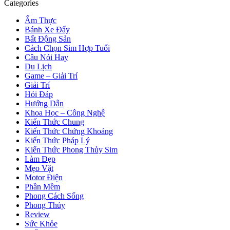
Categories
Ẩm Thực
Bánh Xe Đẩy
Bất Động Sản
Cách Chọn Sim Hợp Tuổi
Câu Nói Hay
Du Lịch
Game – Giải Trí
Giải Trí
Hỏi Đáp
Hướng Dẫn
Khoa Học – Công Nghệ
Kiến Thức Chung
Kiến Thức Chứng Khoáng
Kiến Thức Pháp Lý
Kiến Thức Phong Thủy Sim
Làm Đẹp
Mẹo Vặt
Motor Điện
Phần Mềm
Phong Cách Sống
Phong Thủy
Review
Sức Khỏe