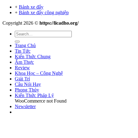
+
Bánh xe đẩy
+
Bánh xe đẩy công nghiệp
Copyright 2026 ©
https://licadho.org/
Trang Chủ
Tin Tức
Kiến Thức Chung
Ẩm Thực
Review
Khoa Học – Công Nghệ
Giải Trí
Câu Nói Hay
Phong Thủy
Kiến Thức Pháp Lý
WooCommerce not Found
Newsletter