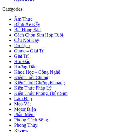
Categories
Ẩm Thực
Bánh Xe Đẩy
Bất Động Sản
Cách Chọn Sim Hợp Tuổi
Câu Nói Hay
Du Lịch
Game – Giải Trí
Giải Trí
Hỏi Đáp
Hướng Dẫn
Khoa Học – Công Nghệ
Kiến Thức Chung
Kiến Thức Chứng Khoáng
Kiến Thức Pháp Lý
Kiến Thức Phong Thủy Sim
Làm Đẹp
Mẹo Vặt
Motor Điện
Phần Mềm
Phong Cách Sống
Phong Thủy
Review