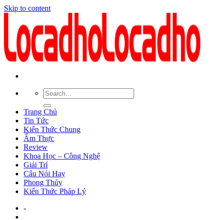
Skip to content
Trang Chủ
Tin Tức
Kiến Thức Chung
Ẩm Thực
Review
Khoa Học – Công Nghệ
Giải Trí
Câu Nói Hay
Phong Thủy
Kiến Thức Pháp Lý
-