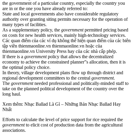
the government of a particular country, especially the country you
are in or the one you have already referred to:
State and local governments also have considerable regulatory
authority over granting siting permits necessary for the operation of
many types of facilities.
As a supplementary policy, the
government
permitted pricing based
on costs for new health services, mainly high-technology services.
Các quan điểm của các ví dụ không thể hiện quan điểm của các biên
tập viên thienmaonline.vn thienmaonline.vn hoặc của
thienmaonline.vn University Press hay của các nhà cấp phép.
If there is a
government
policy that allows the decentralized
economy to achieve the constrained planner”s allocation, then it is
the optimal policy choice.
In theory, village development plans flow up through district and
regional development committees to the central
government
.
The
government
needed professional and politically-minded staff to
take on the planned political development of the country over the
long haul.
Xem thêm: Nhạc Ballad Là Gì – Những Bản Nhạc Ballad Hay
Nhất
Efforts to calculate the level of price support for rice required the
government
to elicit cost of production data from the agricultural
associations.