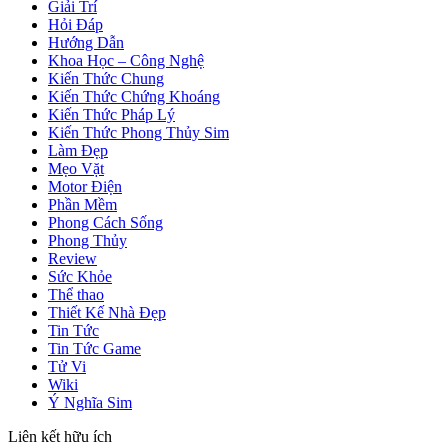
Giải Trí
Hỏi Đáp
Hướng Dẫn
Khoa Học – Công Nghệ
Kiến Thức Chung
Kiến Thức Chứng Khoáng
Kiến Thức Pháp Lý
Kiến Thức Phong Thủy Sim
Làm Đẹp
Mẹo Vặt
Motor Điện
Phần Mềm
Phong Cách Sống
Phong Thủy
Review
Sức Khỏe
Thể thao
Thiết Kế Nhà Đẹp
Tin Tức
Tin Tức Game
Tử Vi
Wiki
Ý Nghĩa Sim
Liên kết hữu ích