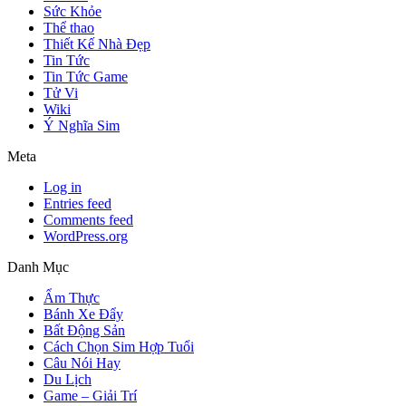
Sức Khỏe
Thể thao
Thiết Kế Nhà Đẹp
Tin Tức
Tin Tức Game
Tử Vi
Wiki
Ý Nghĩa Sim
Meta
Log in
Entries feed
Comments feed
WordPress.org
Danh Mục
Ẩm Thực
Bánh Xe Đẩy
Bất Động Sản
Cách Chọn Sim Hợp Tuổi
Câu Nói Hay
Du Lịch
Game – Giải Trí