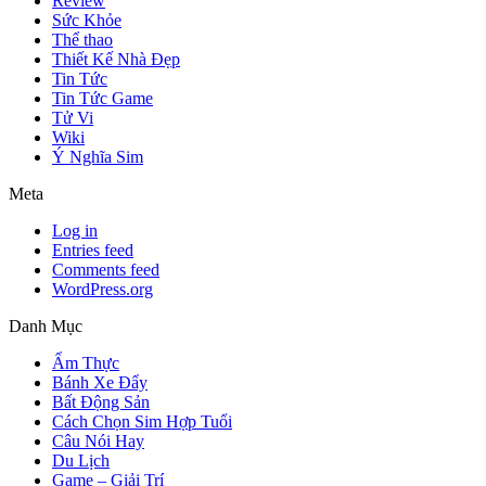
Review
Sức Khỏe
Thể thao
Thiết Kế Nhà Đẹp
Tin Tức
Tin Tức Game
Tử Vi
Wiki
Ý Nghĩa Sim
Meta
Log in
Entries feed
Comments feed
WordPress.org
Danh Mục
Ẩm Thực
Bánh Xe Đẩy
Bất Động Sản
Cách Chọn Sim Hợp Tuổi
Câu Nói Hay
Du Lịch
Game – Giải Trí