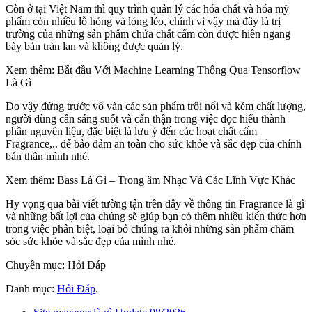
Còn ở tại Việt Nam thì quy trình quản lý các hóa chất và hóa mỹ
phẩm còn nhiều lỗ hỏng và lỏng lẻo, chính vì vậy mà đây là trị
trường của những sản phẩm chứa chất cấm còn được hiên ngang
bày bán tràn lan và không được quản lý.
Xem thêm: Bắt đầu Với Machine Learning Thông Qua Tensorflow
Là Gì
Do vậy đứng trước vô vàn các sản phẩm trôi nổi và kém chất lượng,
người dùng cần sáng suốt và cẩn thận trong việc đọc hiểu thành
phần nguyên liệu, đặc biệt là lưu ý đến các hoạt chất cấm
Fragrance,.. để bảo đảm an toàn cho sức khỏe và sắc đẹp của chính
bản thân mình nhé.
Xem thêm: Bass Là Gì – Trong âm Nhạc Và Các Lĩnh Vực Khác
Hy vọng qua bài viết tường tận trên đây về thông tin Fragrance là gì
và những bất lợi của chúng sẽ giúp bạn có thêm nhiều kiến thức hơn
trong việc phân biệt, loại bỏ chúng ra khỏi những sản phẩm chăm
sóc sức khỏe và sắc đẹp của mình nhé.
Chuyên mục: Hỏi Đáp
Danh mục:
Hỏi Đáp
.