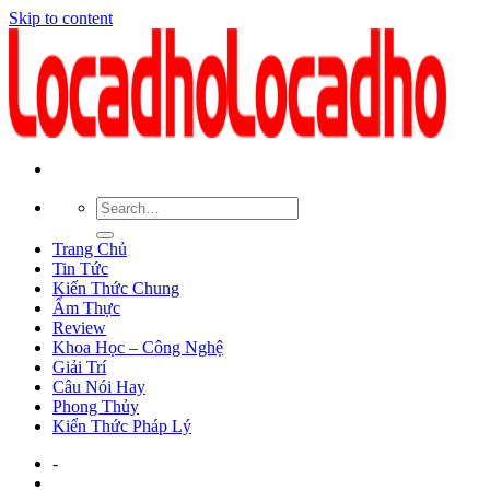
Skip to content
Trang Chủ
Tin Tức
Kiến Thức Chung
Ẩm Thực
Review
Khoa Học – Công Nghệ
Giải Trí
Câu Nói Hay
Phong Thủy
Kiến Thức Pháp Lý
-