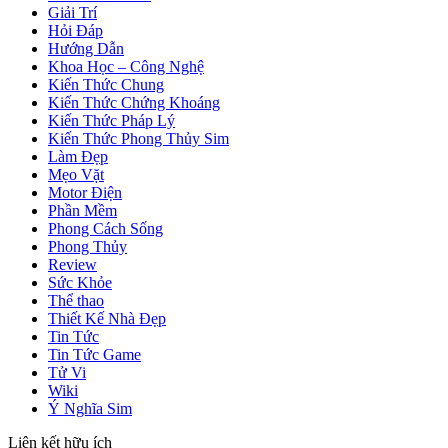
Giải Trí
Hỏi Đáp
Hướng Dẫn
Khoa Học – Công Nghệ
Kiến Thức Chung
Kiến Thức Chứng Khoáng
Kiến Thức Pháp Lý
Kiến Thức Phong Thủy Sim
Làm Đẹp
Mẹo Vặt
Motor Điện
Phần Mềm
Phong Cách Sống
Phong Thủy
Review
Sức Khỏe
Thể thao
Thiết Kế Nhà Đẹp
Tin Tức
Tin Tức Game
Tử Vi
Wiki
Ý Nghĩa Sim
Liên kết hữu ích