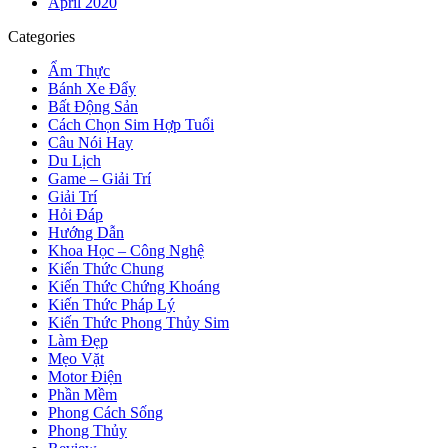
April 2020
Categories
Ẩm Thực
Bánh Xe Đẩy
Bất Động Sản
Cách Chọn Sim Hợp Tuổi
Câu Nói Hay
Du Lịch
Game – Giải Trí
Giải Trí
Hỏi Đáp
Hướng Dẫn
Khoa Học – Công Nghệ
Kiến Thức Chung
Kiến Thức Chứng Khoáng
Kiến Thức Pháp Lý
Kiến Thức Phong Thủy Sim
Làm Đẹp
Mẹo Vặt
Motor Điện
Phần Mềm
Phong Cách Sống
Phong Thủy