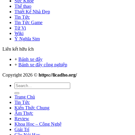
Sức Khỏe
Thể thao
Thiết Kế Nhà Đẹp
Tin Tức
Tin Tức Game
Tử Vi
Wiki
Ý Nghĩa Sim
Liên kết hữu ích
+
Bánh xe đẩy
+
Bánh xe đẩy công nghiệp
Copyright 2026 ©
https://licadho.org/
Trang Chủ
Tin Tức
Kiến Thức Chung
Ẩm Thực
Review
Khoa Học – Công Nghệ
Giải Trí
Câu Nói Hay