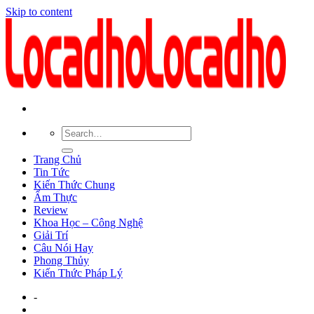
Skip to content
Trang Chủ
Tin Tức
Kiến Thức Chung
Ẩm Thực
Review
Khoa Học – Công Nghệ
Giải Trí
Câu Nói Hay
Phong Thủy
Kiến Thức Pháp Lý
-