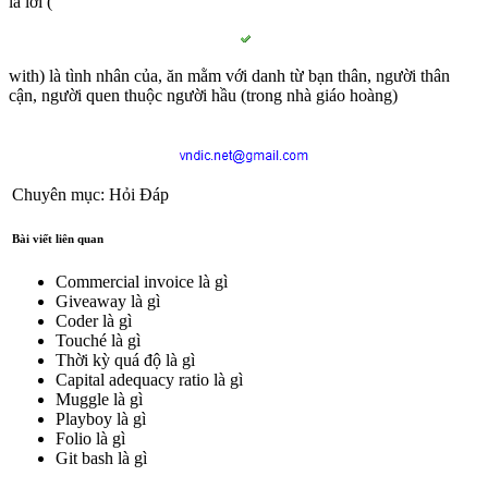
lả lơi (
with) là tình nhân của, ăn mằm với danh từ bạn thân, người thân
cận, người quen thuộc người hầu (trong nhà giáo hoàng)
Chuyên mục: Hỏi Đáp
Bài viết liên quan
Commercial invoice là gì
Giveaway là gì
Coder là gì
Touché là gì
Thời kỳ quá độ là gì
Capital adequacy ratio là gì
Muggle là gì
Playboy là gì
Folio là gì
Git bash là gì