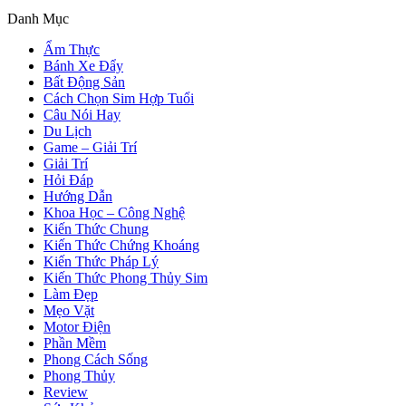
Danh Mục
Ẩm Thực
Bánh Xe Đẩy
Bất Động Sản
Cách Chọn Sim Hợp Tuổi
Câu Nói Hay
Du Lịch
Game – Giải Trí
Giải Trí
Hỏi Đáp
Hướng Dẫn
Khoa Học – Công Nghệ
Kiến Thức Chung
Kiến Thức Chứng Khoáng
Kiến Thức Pháp Lý
Kiến Thức Phong Thủy Sim
Làm Đẹp
Mẹo Vặt
Motor Điện
Phần Mềm
Phong Cách Sống
Phong Thủy
Review