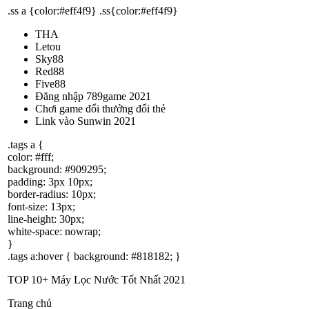
.ss a {color:#eff4f9} .ss{color:#eff4f9}
THA
Letou
Sky88
Red88
Five88
Đăng nhập 789game 2021
Chơi game đổi thưởng đổi thẻ
Link vào Sunwin 2021
.tags a {
color: #fff;
background: #909295;
padding: 3px 10px;
border-radius: 10px;
font-size: 13px;
line-height: 30px;
white-space: nowrap;
}
.tags a:hover { background: #818182; }
TOP 10+ Máy Lọc Nước Tốt Nhất 2021
Trang chủ