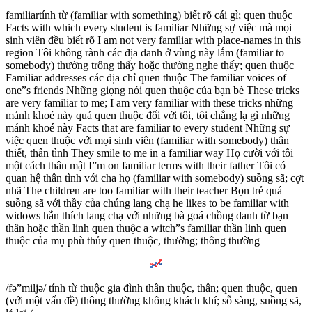
familiartính từ (familiar with something) biết rõ cái gì; quen thuộc
Facts with which every student is familiar Những sự việc mà mọi
sinh viên đều biết rõ I am not very familiar with place-names in this
region Tôi không rành các địa danh ở vùng này lắm (familiar to
somebody) thường trông thấy hoặc thường nghe thấy; quen thuộc
Familiar addresses các địa chỉ quen thuộc The familiar voices of
one”s friends Những giọng nói quen thuộc của bạn bè These tricks
are very familiar to me; I am very familiar with these tricks những
mánh khoé này quá quen thuộc đối với tôi, tôi chẳng lạ gì những
mánh khoé này Facts that are familiar to every student Những sự
việc quen thuộc với mọi sinh viên (familiar with somebody) thân
thiết, thân tình They smile to me in a familiar way Họ cười với tôi
một cách thân mật I”m on familiar terms with their father Tôi có
quan hệ thân tình với cha họ (familiar with somebody) suồng sã; cợt
nhã The children are too familiar with their teacher Bọn trẻ quá
suồng sã với thầy của chúng lang chạ he likes to be familiar with
widows hắn thích lang chạ với những bà goá chồng danh từ bạn
thân hoặc thần linh quen thuộc a witch”s familiar thần linh quen
thuộc của mụ phù thủy quen thuộc, thường; thông thường
/fə”miljə/ tính từ thuộc gia đình thân thuộc, thân; quen thuộc, quen
(với một vấn đề) thông thường không khách khí; sỗ sàng, suồng sã,