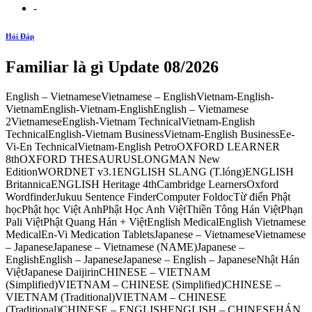
-
Hỏi Đáp
Familiar là gì Update 08/2026
English – VietnameseVietnamese – EnglishVietnam-English-
VietnamEnglish-Vietnam-EnglishEnglish – Vietnamese
2VietnameseEnglish-Vietnam TechnicalVietnam-English
TechnicalEnglish-Vietnam BusinessVietnam-English BusinessEe-
Vi-En TechnicalVietnam-English PetroOXFORD LEARNER
8thOXFORD THESAURUSLONGMAN New
EditionWORDNET v3.1ENGLISH SLANG (T.lóng)ENGLISH
BritannicaENGLISH Heritage 4thCambridge LearnersOxford
WordfinderJukuu Sentence FinderComputer FoldocTừ điển Phật
họcPhật học Việt AnhPhật Học Anh ViệtThiền Tông Hán ViệtPhạn
Pali ViệtPhật Quang Hán + ViệtEnglish MedicalEnglish Vietnamese
MedicalEn-Vi Medication TabletsJapanese – VietnameseVietnamese
– JapaneseJapanese – Vietnamese (NAME)Japanese –
EnglishEnglish – JapaneseJapanese – English – JapaneseNhật Hán
ViệtJapanese DaijirinCHINESE – VIETNAM
(Simplified)VIETNAM – CHINESE (Simplified)CHINESE –
VIETNAM (Traditional)VIETNAM – CHINESE
(Traditional)CHINESE – ENGLISHENGLISH – CHINESEHÁN