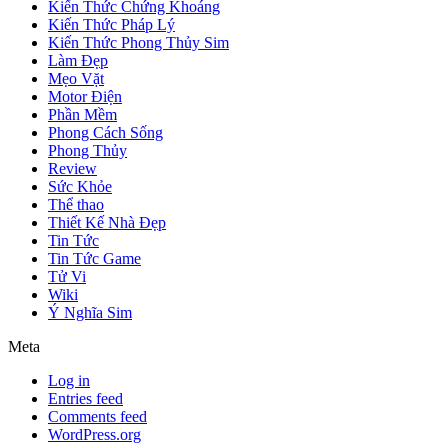
Kiến Thức Chứng Khoáng
Kiến Thức Pháp Lý
Kiến Thức Phong Thủy Sim
Làm Đẹp
Mẹo Vặt
Motor Điện
Phần Mềm
Phong Cách Sống
Phong Thủy
Review
Sức Khỏe
Thể thao
Thiết Kế Nhà Đẹp
Tin Tức
Tin Tức Game
Tử Vi
Wiki
Ý Nghĩa Sim
Meta
Log in
Entries feed
Comments feed
WordPress.org