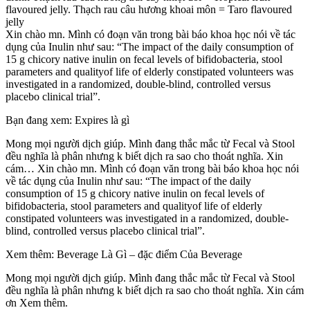
flavoured jelly. Thạch rau câu hương khoai môn = Taro flavoured
jelly
Xin chào mn. Mình có đoạn văn trong bài báo khoa học nói về tác
dụng của Inulin như sau: “The impact of the daily consumption of
15 g chicory native inulin on fecal levels of bifidobacteria, stool
parameters and qualityof life of elderly constipated volunteers was
investigated in a randomized, double-blind, controlled versus
placebo clinical trial”.
Bạn đang xem: Expires là gì
Mong mọi người dịch giúp. Mình đang thắc mắc từ Fecal và Stool
đều nghĩa là phân nhưng k biết dịch ra sao cho thoát nghĩa. Xin
cám… Xin chào mn. Mình có đoạn văn trong bài báo khoa học nói
về tác dụng của Inulin như sau: “The impact of the daily
consumption of 15 g chicory native inulin on fecal levels of
bifidobacteria, stool parameters and qualityof life of elderly
constipated volunteers was investigated in a randomized, double-
blind, controlled versus placebo clinical trial”.
Xem thêm: Beverage Là Gì – đặc điểm Của Beverage
Mong mọi người dịch giúp. Mình đang thắc mắc từ Fecal và Stool
đều nghĩa là phân nhưng k biết dịch ra sao cho thoát nghĩa. Xin cám
ơn Xem thêm.