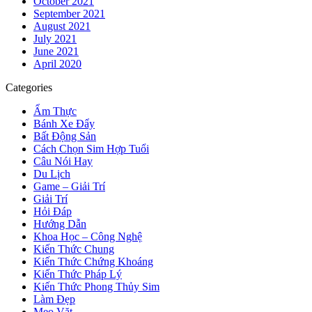
October 2021
September 2021
August 2021
July 2021
June 2021
April 2020
Categories
Ẩm Thực
Bánh Xe Đẩy
Bất Động Sản
Cách Chọn Sim Hợp Tuổi
Câu Nói Hay
Du Lịch
Game – Giải Trí
Giải Trí
Hỏi Đáp
Hướng Dẫn
Khoa Học – Công Nghệ
Kiến Thức Chung
Kiến Thức Chứng Khoáng
Kiến Thức Pháp Lý
Kiến Thức Phong Thủy Sim
Làm Đẹp
Mẹo Vặt