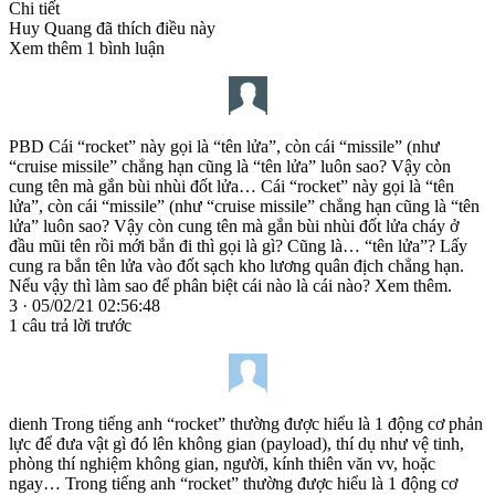
Chi tiết
Huy Quang đã thích điều này
Xem thêm 1 bình luận
PBD Cái “rocket” này gọi là “tên lửa”, còn cái “missile” (như
“cruise missile” chẳng hạn cũng là “tên lửa” luôn sao? Vậy còn
cung tên mà gắn bùi nhùi đốt lửa… Cái “rocket” này gọi là “tên
lửa”, còn cái “missile” (như “cruise missile” chẳng hạn cũng là “tên
lửa” luôn sao? Vậy còn cung tên mà gắn bùi nhùi đốt lửa cháy ở
đầu mũi tên rồi mới bắn đi thì gọi là gì? Cũng là… “tên lửa”? Lấy
cung ra bắn tên lửa vào đốt sạch kho lương quân địch chẳng hạn.
Nếu vậy thì làm sao để phân biệt cái nào là cái nào? Xem thêm.
3 · 05/02/21 02:56:48
1 câu trả lời trước
dienh Trong tiếng anh “rocket” thường được hiểu là 1 động cơ phản
lực để đưa vật gì đó lên không gian (payload), thí dụ như vệ tinh,
phòng thí nghiệm không gian, người, kính thiên văn vv, hoặc
ngay… Trong tiếng anh “rocket” thường được hiểu là 1 động cơ