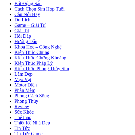
Bất Động Sản
Cách Chọn Sim Hợp Tuổi
Câu Nói Hay
Du Lịch
Game – Giải Trí
Giải Trí
Hỏi Đáp
Hướng Dẫn
Khoa Học – Công Nghệ
Kiến Thức Chung
Kiến Thức Chứng Khoáng
Kiến Thức Pháp Lý
Kiến Thức Phong Thủy Sim
Làm Đẹp
Mẹo Vặt
Motor Điện
Phần Mềm
Phong Cách Sống
Phong Thủy
Review
Sức Khỏe
Thể thao
Thiết Kế Nhà Đẹp
Tin Tức
Tin Tức Game