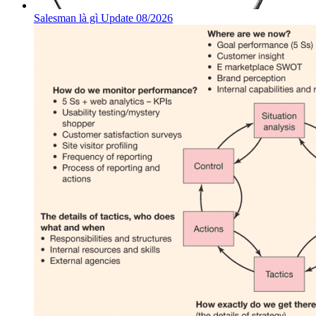
Salesman là gì Update 08/2026