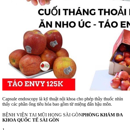
Capsule endoscopy là kỹ thuật nội khoa cho phép thầy thuốc nhìn
thấy các phần ống tiêu hóa bao gồm từ miệng đấn hậu môn.
BỆNH VIỆN TAI MŨI HỌNG SÀI GÒN
PHÒNG KHÁM ĐA
KHOA QUỐC TẾ SÀI GÒN
1