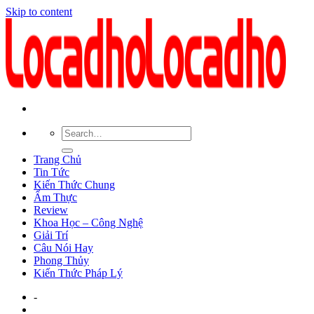
Skip to content
Trang Chủ
Tin Tức
Kiến Thức Chung
Ẩm Thực
Review
Khoa Học – Công Nghệ
Giải Trí
Câu Nói Hay
Phong Thủy
Kiến Thức Pháp Lý
-