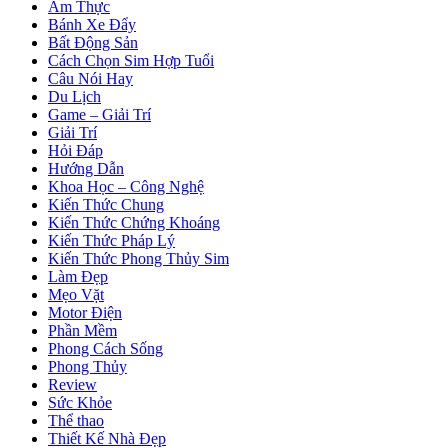
Ẩm Thực
Bánh Xe Đẩy
Bất Động Sản
Cách Chọn Sim Hợp Tuổi
Câu Nói Hay
Du Lịch
Game – Giải Trí
Giải Trí
Hỏi Đáp
Hướng Dẫn
Khoa Học – Công Nghệ
Kiến Thức Chung
Kiến Thức Chứng Khoáng
Kiến Thức Pháp Lý
Kiến Thức Phong Thủy Sim
Làm Đẹp
Mẹo Vặt
Motor Điện
Phần Mềm
Phong Cách Sống
Phong Thủy
Review
Sức Khỏe
Thể thao
Thiết Kế Nhà Đẹp