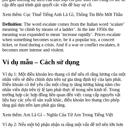
cập đến quá trình giải quyết các vấn đề hay sự cố.
Xem thêm: Cục Thuế Tiếng Anh Là Gì, Thông Tin Bên Mời Thầu
Definition
: The word escalate comes from the Italian word ‘scalare’
meaning ‘to climb by means of a ladder’. In the late 1950s the
meaning was expanded to mean ‘increase rapidly’. Prices escalate
when something becomes scarce, be it a popular toy, a concert
ticket, or food during a crisis. And if a war or conflict escalates, it
becomes more intense and violent.
Ví dụ mẫu – Cách sử dụng
Ví dụ 1: Một điều khoản leo thang có thể nêu rõ rằng lương của một
nhân viên sẽ điều chỉnh dựa trên sự gia tăng định kỳ của lạm phát.
Điều khoản có thể yêu cầu một công ty tăng lương hàng năm cho
nhân viên dựa trên tỷ lệ lạm phát thực tế trong nền kinh tế. Trong
trường hợp các hợp đồng liên quan đến việc cung cấp nguyên vật
liệu hay các yếu tố sản xuất khác, điều khoản leo thang cho phép
tăng giá dựa trên lạm phát gia tăng.
Xem thêm: Arn Là Gì – Nghĩa Của Từ Arn Trong Tiếng Việt
Ví dụ 2: Nếu một bộ phận nhận ra rằng một vấn đề trở nên lớn hơn