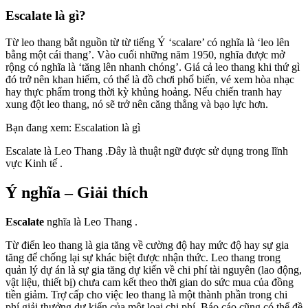
Escalate là gì
?
Từ leo thang bắt nguồn từ từ tiếng Ý ‘scalare’ có nghĩa là ‘leo lên
bằng một cái thang’. Vào cuối những năm 1950, nghĩa được mở
rộng có nghĩa là ‘tăng lên nhanh chóng’. Giá cả leo thang khi thứ gì
đó trở nên khan hiếm, có thể là đồ chơi phổ biến, vé xem hòa nhạc
hay thực phẩm trong thời kỳ khủng hoảng. Nếu chiến tranh hay
xung đột leo thang, nó sẽ trở nên căng thẳng và bạo lực hơn.
Bạn đang xem: Escalation là gì
Escalate là Leo Thang .Đây là thuật ngữ được sử dụng trong lĩnh
vực Kinh tế .
Ý nghĩa – Giải thích
Escalate
nghĩa là Leo Thang .
Từ điển leo thang là gia tăng về cường độ hay mức độ hay sự gia
tăng để chống lại sự khác biệt được nhận thức. Leo thang trong
quản lý dự án là sự gia tăng dự kiến về chi phí tài nguyên (lao động,
vật liệu, thiết bị) chưa cam kết theo thời gian do sức mua của đồng
tiền giảm. Trợ cấp cho việc leo thang là một thành phần trong chi
phí giải thưởng dự kiến của một loại chi phí. Báo cáo cũng có thể đề