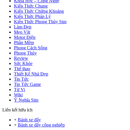
Khoa Học – Công Nghệ
Kiến Thức Chung
Kiến Thức Chứng Khoáng
Kiến Thức Pháp Lý
Kiến Thức Phong Thủy Sim
Làm Đẹp
Mẹo Vặt
Motor Điện
Phần Mềm
Phong Cách Sống
Phong Thủy
Review
Sức Khỏe
Thể thao
Thiết Kế Nhà Đẹp
Tin Tức
Tin Tức Game
Tử Vi
Wiki
Ý Nghĩa Sim
Liên kết hữu ích
+
Bánh xe đẩy
+
Bánh xe đẩy công nghiệp