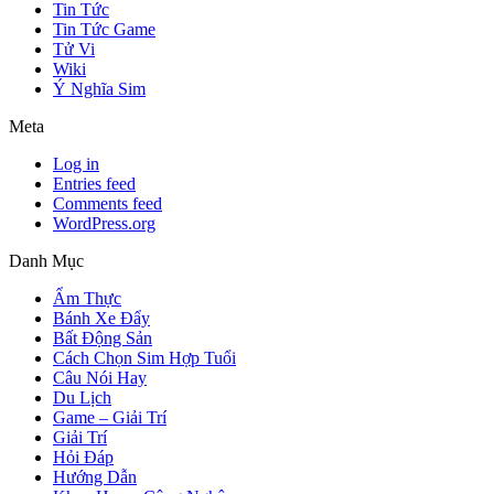
Tin Tức
Tin Tức Game
Tử Vi
Wiki
Ý Nghĩa Sim
Meta
Log in
Entries feed
Comments feed
WordPress.org
Danh Mục
Ẩm Thực
Bánh Xe Đẩy
Bất Động Sản
Cách Chọn Sim Hợp Tuổi
Câu Nói Hay
Du Lịch
Game – Giải Trí
Giải Trí
Hỏi Đáp
Hướng Dẫn