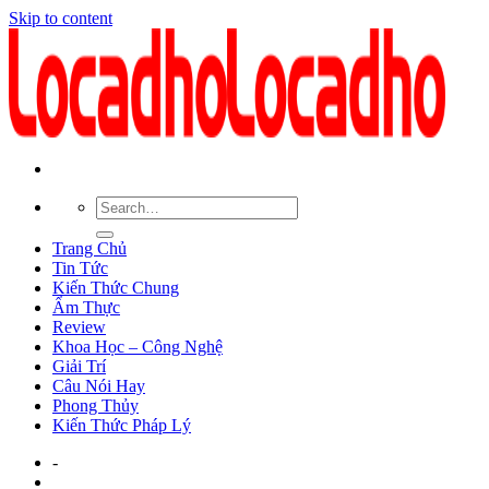
Skip to content
Trang Chủ
Tin Tức
Kiến Thức Chung
Ẩm Thực
Review
Khoa Học – Công Nghệ
Giải Trí
Câu Nói Hay
Phong Thủy
Kiến Thức Pháp Lý
-