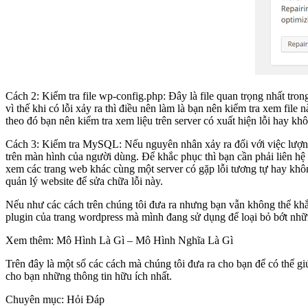
Cách 2: Kiểm tra file wp-config.php: Đây là file quan trọng nhất tron
vì thế khi có lỗi xảy ra thì điều nên làm là bạn nên kiểm tra xem file
theo đó bạn nên kiểm tra xem liệu trên server có xuất hiện lỗi hay kh
Cách 3: Kiểm tra MySQL: Nếu nguyên nhân xảy ra đối với việc lượng t
trên màn hình của người dùng. Để khắc phục thì bạn cần phải liên hệ
xem các trang web khác cùng một server có gặp lỗi tương tự hay khô
quản lý website để sửa chữa lỗi này.
Nếu như các cách trên chúng tôi đưa ra nhưng bạn vẫn không thể khắ
plugin của trang wordpress mà mình đang sử dụng để loại bỏ bớt nhữn
Xem thêm: Mô Hình Là Gì – Mô Hình Nghĩa Là Gì
Trên đây là một số các cách mà chúng tôi đưa ra cho bạn để có thể g
cho bạn những thông tin hữu ích nhất.
Chuyên mục: Hỏi Đáp