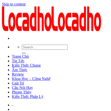
Skip to content
Trang Chủ
Tin Tức
Kiến Thức Chung
Ẩm Thực
Review
Khoa Học – Công Nghệ
Giải Trí
Câu Nói Hay
Phong Thủy
Kiến Thức Pháp Lý
-