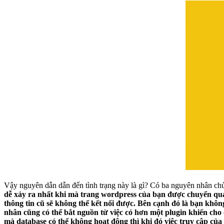
Vậy nguyên dẫn dẫn đến tình trạng này là gì? Có ba nguyên nhân chủ
dễ xảy ra nhất khi mà trang wordpress của bạn được chuyển qua
thông tin cũ sẽ không thể kết nối được. Bên cạnh đó là bạn khô
nhân cũng có thể bắt nguồn từ việc có hơn một plugin khiến cho 
mà database có thể không hoạt động thì khi đó việc truy cập của 