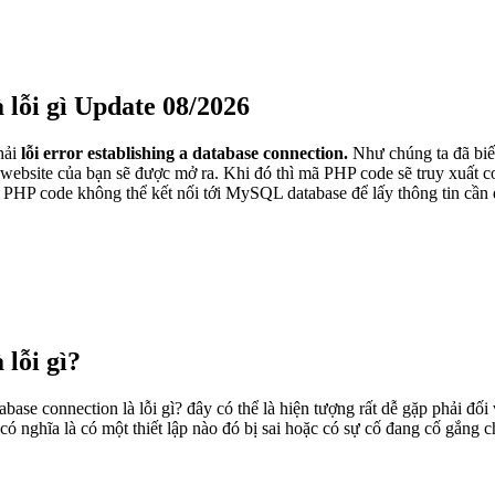
à lỗi gì Update 08/2026
hải
lỗi error establishing a database connection.
Như chúng ta đã biế
ebsite của bạn sẽ được mở ra. Khi đó thì mã PHP code sẽ truy xuất cơ
 mã PHP code không thể kết nối tới MySQL database để lấy thông tin cần 
 lỗi gì?
atabase connection là lỗi gì? đây có thể là hiện tượng rất dễ gặp phải 
có nghĩa là có một thiết lập nào đó bị sai hoặc có sự cố đang cố gắng