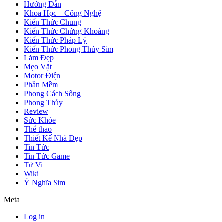
Hướng Dẫn
Khoa Học – Công Nghệ
Kiến Thức Chung
Kiến Thức Chứng Khoáng
Kiến Thức Pháp Lý
Kiến Thức Phong Thủy Sim
Làm Đẹp
Mẹo Vặt
Motor Điện
Phần Mềm
Phong Cách Sống
Phong Thủy
Review
Sức Khỏe
Thể thao
Thiết Kế Nhà Đẹp
Tin Tức
Tin Tức Game
Tử Vi
Wiki
Ý Nghĩa Sim
Meta
Log in