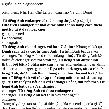
Nguồn: 4.bp.blogspot.com
Xem thêm: Nhà Tiền Chế Là Gì – Cấu Tạo Và Ứng Dụng
Từ tiếng Anh endanger có thể không được sắp xếp lại.
Dựa trên endanger, từ mới được hình thành bằng cách thêm
một ký tự ở đầu hoặc cuối
g
– gangrened
i
– endearing
s
– engrained
Từ tiếng Anh có endanger, với hơn 7 lá thư
: Không có kết quả
Danh sách tất cả các từ tiếng Anh
Từ tiếng Anh bắt đầu với
endanger, Từ tiếng Anh có chứa endanger
hoặc
Từ tiếng Anh kết
thúc với endanger
Với theo thứ tự, Từ tiếng Anh được hình
thành bởi bất kỳ phần nào của
: e en end endanger dan dang
danger a an anger g e er r
Dựa trên endanger, tất cả các từ
tiếng Anh, được hình thành bằng cách thay đổi một ký tự
Tạo
mới từ tiếng Anh với các cặp thư cùng một:
en nd da an ng
ge er
Tìm thấy từ bắt đầu với endanger bằng thư tiếp theo
Từ
tiếng Anh bắt đầu với endanger :
endanger
Từ tiếng Anh có chứa endanger :
endanger
Từ tiếng Anh kết thúc với endanger :
endanger
Trang này được tạo ra để giải thích ý nghĩa của endanger là gì. Ở
đây, bạn có thể tìm thấy định nghĩa đầy đủ của endanger bằng tiếng