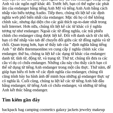
Anh và các ngôn ngữ khác 40. Trước hết, bạn có thể nghe các phát
âm của endanger bằng tiếng Anh Mỹ và tiếng Anh Anh bằng cách
nhấp vào biểu tượng Audio. Tiếp theo, chúng tôi liệt kê các định
nghĩa web phổ biến nhất của endanger. Mặc dù họ có thể không
chính xác, nhưng đại diện cho các giải thích up-to-date nhất trong
tuổi Internet. Hơn nữa, chúng tôi liệt kê các từ khác có ý nghĩa
tương tự như endanger. Ngoài các từ đồng nghĩa, các trái phiếu
chính cho endanger cũng được liệt kê. Đối với danh sách từ chi tiết,
bạn có thể nhấp vào tab để chuyển đổi giữa các từ đồng nghĩa và từ
chối. Quan trọng hơn, bạn sẽ thấy tab của ” định nghĩa bằng tiếng
Anh ” từ điển thienmaonline.vn cung cấp ý nghĩa chính xác của
endanger. thứ ba, chúng ta liệt kê các dạng từ khác của endanger:
danh từ, tính từ, động từ, và trạng từ. Thứ tư, chúng tôi đưa ra các
câu ví dụ có chứa endanger. Những câu này cho thấy cách bạn có
thể sử dụng từ tiếng Anh endanger trong một câu thực. Thứ năm, để
giúp bạn hiểu rõ hơn về các định nghĩa của endanger, chúng tôi
cũng trình bày ba hình ảnh để minh họa những gì endanger thực sự
có nghĩa là. Cuối cùng, chúng ta liệt kê các từ tiếng Anh bắt đầu
bằng endanger, từ tiếng Anh có chứa endanger, và những từ tiếng
Anh kết thúc bằng endanger.
Tìm kiếm gần đây
backpack bag camping cosmetics galaxy jackets jewelry makeup