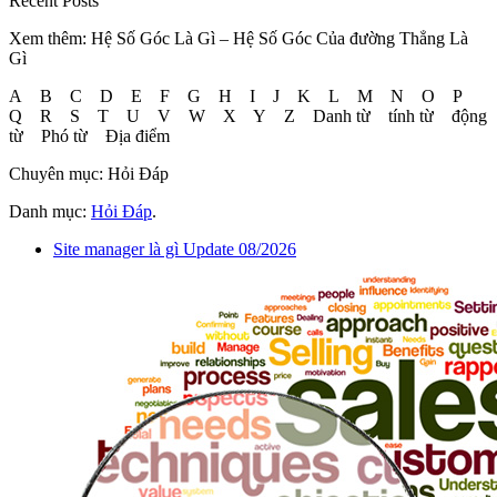
Recent Posts
Xem thêm: Hệ Số Góc Là Gì – Hệ Số Góc Của đường Thẳng Là
Gì
A B C D E F G H I J K L M N O P
Q R S T U V W X Y Z Danh từ tính từ động
từ Phó từ Địa điểm
Chuyên mục: Hỏi Đáp
Danh mục:
Hỏi Đáp
.
Site manager là gì Update 08/2026