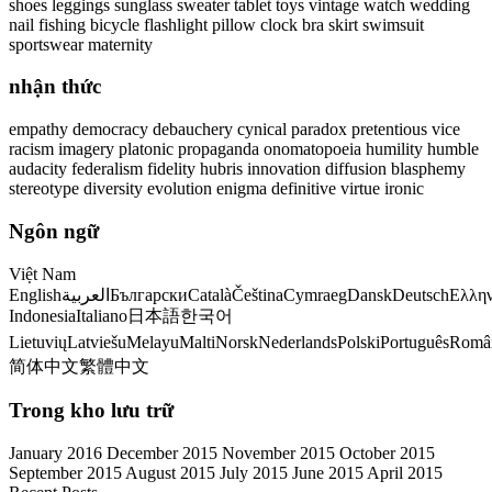
shoes leggings sunglass sweater tablet toys vintage watch wedding
nail fishing bicycle flashlight pillow clock bra skirt swimsuit
sportswear maternity
nhận thức
empathy democracy debauchery cynical paradox pretentious vice
racism imagery platonic propaganda onomatopoeia humility humble
audacity federalism fidelity hubris innovation diffusion blasphemy
stereotype diversity evolution enigma definitive virtue ironic
Ngôn ngữ
Việt Nam
EnglishالعربيةБългарскиCatalàČeštinaCymraegDanskDeutschΕλληνικάEspañolEestiفارسیSuomiFrançaisעִבְרִיתहिन्दीJezikAyititMagyarBahasa
IndonesiaItaliano日本語한국어
LietuviųLatviešuMelayuMaltiNorskNederlandsPolskiPortuguêsRomân
简体中文繁體中文
Trong kho lưu trữ
January 2016 December 2015 November 2015 October 2015
September 2015 August 2015 July 2015 June 2015 April 2015