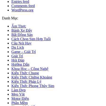
Entries feed
Comments feed
WordPress.org
Danh Mục
Ẩm Thực
Bánh Xe Đẩy
Bất Động Sản
Cách Chọn Sim Hợp Tuổi
Câu Nói Hay
Du Lịch
Game – Giải Trí
Giải Trí
Hỏi Đáp
Hướng Dẫn
Khoa Học – Công Nghệ
Kiến Thức Chung
Kiến Thức Chứng Khoáng
Kiến Thức Pháp Lý
Kiến Thức Phong Thủy Sim
Làm Đẹp
Mẹo Vặt
Motor Điện
Phần Mềm