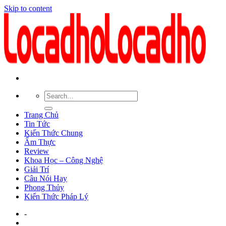
Skip to content
Trang Chủ
Tin Tức
Kiến Thức Chung
Ẩm Thực
Review
Khoa Học – Công Nghệ
Giải Trí
Câu Nói Hay
Phong Thủy
Kiến Thức Pháp Lý
-