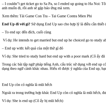
– I couldn”t get ticket go to Sa Pa, so I ended up going to Ha Noi: T
anh muốn đi, rồi anh sẽ gặp báo ứng mà xem.
Xem thêm: Tải Game Con Tra – Tai Game Contra Mien Phi
End Up đi với gì?
Sử dụng End Up sao cho hợp lý là điều cần thiết 
– To end up: đến đích, cuối cùng
Ví dụ: He intends to get married but end up he choiced go to study a
– End up with: kết quả của một thứ gì đó
Ví dụ: She tried to study hard but end up with a poor mark (Cô ấy đ
Trong các bài tập ngữ pháp tiếng Anh, cấu trúc sử dụng với end up có 
dạng theo ngữ cảnh khác nhau. Hiểu rõ được ý nghĩa của End up, bạn 
End Up còn có nghĩa là mũi hếch
Ngoài ra trong trường hợp khác End Up còn có nghĩa là mũi hếch, đư
Ví dụ: She is end up (Cô ấy bị mũi hếch)