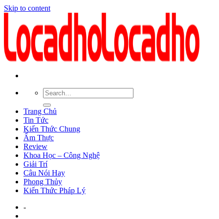
Skip to content
Trang Chủ
Tin Tức
Kiến Thức Chung
Ẩm Thực
Review
Khoa Học – Công Nghệ
Giải Trí
Câu Nói Hay
Phong Thủy
Kiến Thức Pháp Lý
-