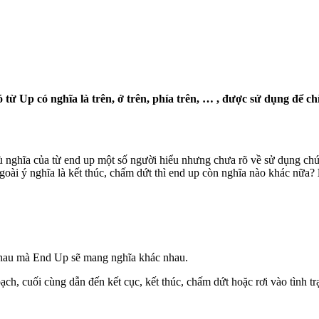
từ Up có nghĩa là trên, ở trên, phía trên, … , được sử dụng để ch
 nghĩa của từ end up một số người hiểu nhưng chưa rõ về sử dụng chú
goài ý nghĩa là kết thúc, chấm dứt thì end up còn nghĩa nào khác nữa?
nhau mà End Up sẽ mang nghĩa khác nhau.
ch, cuối cùng dẫn đến kết cục, kết thúc, chấm dứt hoặc rơi vào tình tr