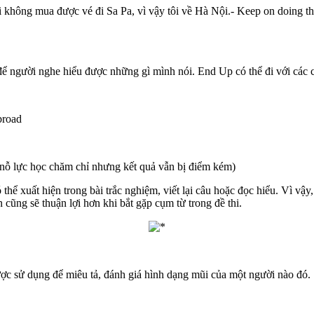
ôi không mua được vé đi Sa Pa, vì vậy tôi về Hà Nội.- Keep on doing th
để người nghe hiểu được những gì mình nói. End Up có thể đi với các 
broad
ã nỗ lực học chăm chỉ nhưng kết quả vẫn bị điểm kém)
thể xuất hiện trong bài trắc nghiệm, viết lại câu hoặc đọc hiểu. Vì vậy
cũng sẽ thuận lợi hơn khi bắt gặp cụm từ trong đề thi.
ợc sử dụng để miêu tả, đánh giá hình dạng mũi của một người nào đó.