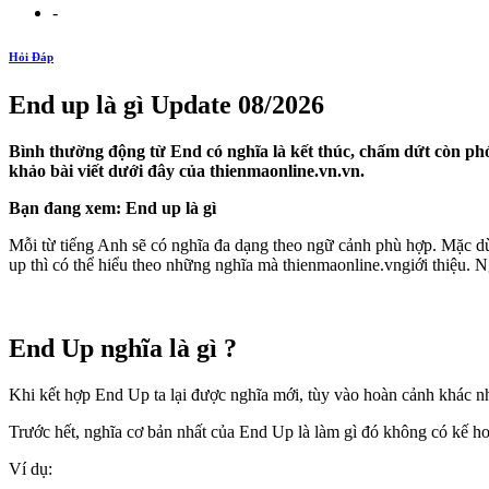
-
Hỏi Đáp
End up là gì Update 08/2026
Bình thường động từ End có nghĩa là kết thúc, chấm dứt còn phó 
khảo bài viết dưới đây của thienmaonline.vn.vn.
Bạn đang xem: End up là gì
Mỗi từ tiếng Anh sẽ có nghĩa đa dạng theo ngữ cảnh phù hợp. Mặc dù
up thì có thể hiểu theo những nghĩa mà thienmaonline.vngiới thiệu. N
End Up nghĩa là gì ?
Khi kết hợp End Up ta lại được nghĩa mới, tùy vào hoàn cảnh khác 
Trước hết, nghĩa cơ bản nhất của End Up là làm gì đó không có kế hoạ
Ví dụ: