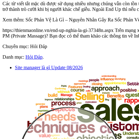
Các từ viết tắt mặc dù được sử dụng nhiều nhưng chúng vẫn còn tồn tạ
trở thành trò cười khi bị người khác chế giễu. Ngoài End Up thì nếu
Xem thêm: Sốc Phản Vệ Là Gì – Nguyên Nhân Gây Ra Sốc Phản V
https://thienmaonline.vn/end-up-nghia-la-gi-37348n.aspx Trên mạng xã
PM (Private Massage)? Bạn đọc có thể tham khảo các thông tin về Inb
Chuyên mục: Hỏi Đáp
Danh mục:
Hỏi Đáp
.
Site manager là gì Update 08/2026