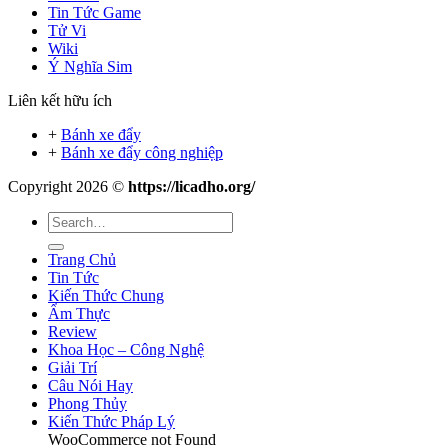
Tin Tức Game
Tử Vi
Wiki
Ý Nghĩa Sim
Liên kết hữu ích
+
Bánh xe đẩy
+
Bánh xe đẩy công nghiệp
Copyright 2026 ©
https://licadho.org/
Trang Chủ
Tin Tức
Kiến Thức Chung
Ẩm Thực
Review
Khoa Học – Công Nghệ
Giải Trí
Câu Nói Hay
Phong Thủy
Kiến Thức Pháp Lý
WooCommerce not Found