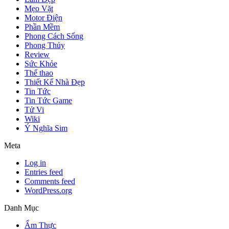
Mẹo Vặt
Motor Điện
Phần Mềm
Phong Cách Sống
Phong Thủy
Review
Sức Khỏe
Thể thao
Thiết Kế Nhà Đẹp
Tin Tức
Tin Tức Game
Tử Vi
Wiki
Ý Nghĩa Sim
Meta
Log in
Entries feed
Comments feed
WordPress.org
Danh Mục
Ẩm Thực