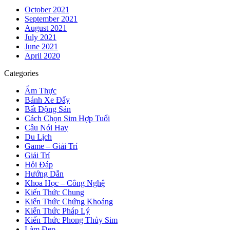
October 2021
September 2021
August 2021
July 2021
June 2021
April 2020
Categories
Ẩm Thực
Bánh Xe Đẩy
Bất Động Sản
Cách Chọn Sim Hợp Tuổi
Câu Nói Hay
Du Lịch
Game – Giải Trí
Giải Trí
Hỏi Đáp
Hướng Dẫn
Khoa Học – Công Nghệ
Kiến Thức Chung
Kiến Thức Chứng Khoáng
Kiến Thức Pháp Lý
Kiến Thức Phong Thủy Sim
Làm Đẹp