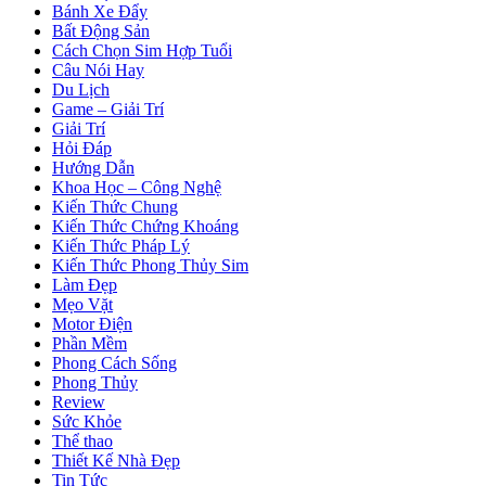
Bánh Xe Đẩy
Bất Động Sản
Cách Chọn Sim Hợp Tuổi
Câu Nói Hay
Du Lịch
Game – Giải Trí
Giải Trí
Hỏi Đáp
Hướng Dẫn
Khoa Học – Công Nghệ
Kiến Thức Chung
Kiến Thức Chứng Khoáng
Kiến Thức Pháp Lý
Kiến Thức Phong Thủy Sim
Làm Đẹp
Mẹo Vặt
Motor Điện
Phần Mềm
Phong Cách Sống
Phong Thủy
Review
Sức Khỏe
Thể thao
Thiết Kế Nhà Đẹp
Tin Tức