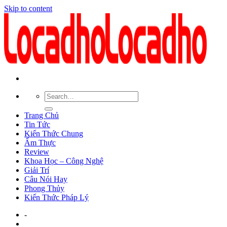
Skip to content
Trang Chủ
Tin Tức
Kiến Thức Chung
Ẩm Thực
Review
Khoa Học – Công Nghệ
Giải Trí
Câu Nói Hay
Phong Thủy
Kiến Thức Pháp Lý
-