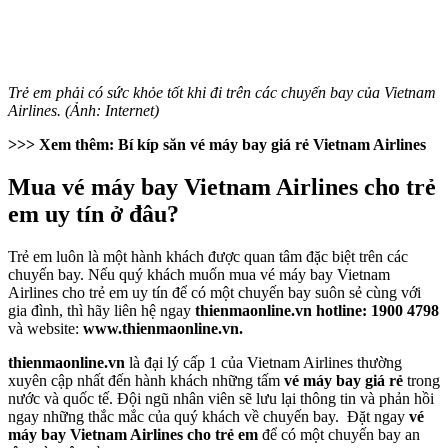
Trẻ em phải có sức khỏe tốt khi đi trên các chuyến bay của Vietnam
Airlines. (Ảnh: Internet)
>>> Xem thêm: Bí kíp săn vé máy bay giá rẻ Vietnam Airlines
Mua vé máy bay Vietnam Airlines cho trẻ
em uy tín ở đâu?
Trẻ em luôn là một hành khách được quan tâm đặc biệt trên các
chuyến bay. Nếu quý khách muốn mua vé máy bay Vietnam
Airlines cho trẻ em uy tín để có một chuyến bay suôn sẻ cùng với
gia đình, thì hãy liên hệ ngay
thienmaonline.vn
hotline: 1900 4798
và website:
www.thienmaonline.vn.
thienmaonline.vn
là đại lý cấp 1 của Vietnam Airlines thường
xuyên cập nhất đến hành khách những tấm
vé máy bay giá rẻ
trong
nước và quốc tế. Đội ngũ nhân viên sẽ lưu lại thông tin và phản hồi
ngay những thắc mắc của quý khách về chuyến bay. Đặt ngay
vé
máy bay Vietnam Airlines cho trẻ em
để có một chuyến bay an