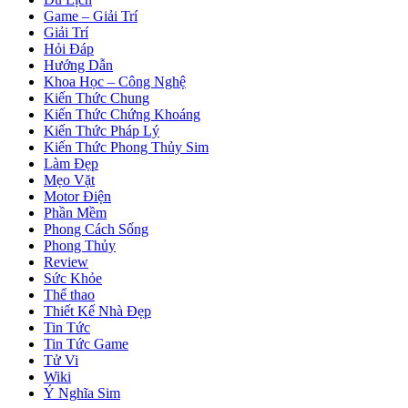
Game – Giải Trí
Giải Trí
Hỏi Đáp
Hướng Dẫn
Khoa Học – Công Nghệ
Kiến Thức Chung
Kiến Thức Chứng Khoáng
Kiến Thức Pháp Lý
Kiến Thức Phong Thủy Sim
Làm Đẹp
Mẹo Vặt
Motor Điện
Phần Mềm
Phong Cách Sống
Phong Thủy
Review
Sức Khỏe
Thể thao
Thiết Kế Nhà Đẹp
Tin Tức
Tin Tức Game
Tử Vi
Wiki
Ý Nghĩa Sim