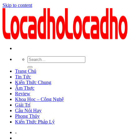
Skip to content
Trang Chủ
Tin Tức
Kiến Thức Chung
Ẩm Thực
Review
Khoa Học – Công Nghệ
Giải Trí
Câu Nói Hay
Phong Thủy
Kiến Thức Pháp Lý
-