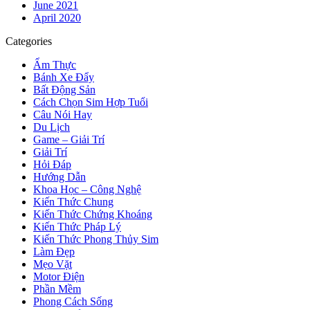
June 2021
April 2020
Categories
Ẩm Thực
Bánh Xe Đẩy
Bất Động Sản
Cách Chọn Sim Hợp Tuổi
Câu Nói Hay
Du Lịch
Game – Giải Trí
Giải Trí
Hỏi Đáp
Hướng Dẫn
Khoa Học – Công Nghệ
Kiến Thức Chung
Kiến Thức Chứng Khoáng
Kiến Thức Pháp Lý
Kiến Thức Phong Thủy Sim
Làm Đẹp
Mẹo Vặt
Motor Điện
Phần Mềm
Phong Cách Sống