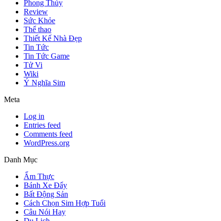
Phong Thủy
Review
Sức Khỏe
Thể thao
Thiết Kế Nhà Đẹp
Tin Tức
Tin Tức Game
Tử Vi
Wiki
Ý Nghĩa Sim
Meta
Log in
Entries feed
Comments feed
WordPress.org
Danh Mục
Ẩm Thực
Bánh Xe Đẩy
Bất Động Sản
Cách Chọn Sim Hợp Tuổi
Câu Nói Hay
Du Lịch