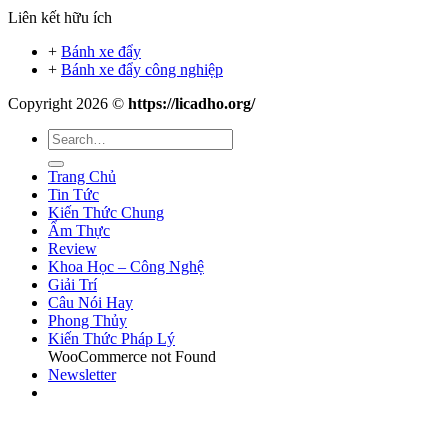
Liên kết hữu ích
+
Bánh xe đẩy
+
Bánh xe đẩy công nghiệp
Copyright 2026 ©
https://licadho.org/
Trang Chủ
Tin Tức
Kiến Thức Chung
Ẩm Thực
Review
Khoa Học – Công Nghệ
Giải Trí
Câu Nói Hay
Phong Thủy
Kiến Thức Pháp Lý
WooCommerce not Found
Newsletter