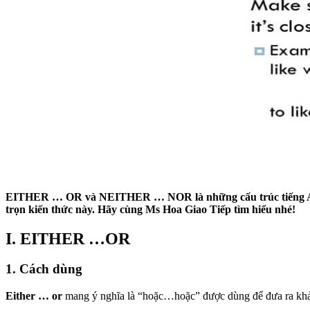
EITHER … OR và NEITHER … NOR là những cấu trúc tiếng Anh khá
trọn kiến thức này. Hãy cùng Ms Hoa Giao Tiếp tìm hiểu nhé!
I. EITHER …OR
1. Cách dùng
Either … or
mang ý nghĩa là “hoặc…hoặc” được dùng để đưa ra khả n