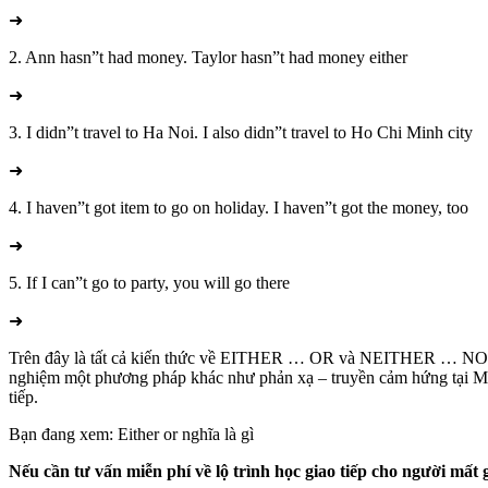
➜
2. Ann hasn”t had money. Taylor hasn”t had money either
➜
3. I didn”t travel to Ha Noi. I also didn”t travel to Ho Chi Minh city
➜
4. I haven”t got item to go on holiday. I haven”t got the money, too
➜
5. If I can”t go to party, you will go there
➜
Trên đây là tất cả kiến thức về EITHER … OR và NEITHER … NOR. T
nghiệm một phương pháp khác như phản xạ – truyền cảm hứng tại Ms 
tiếp.
Bạn đang xem: Either or nghĩa là gì
Nếu cần tư vấn miễn phí về lộ trình học giao tiếp cho người mất g