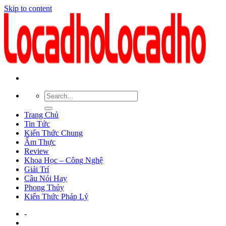
Skip to content
Trang Chủ
Tin Tức
Kiến Thức Chung
Ẩm Thực
Review
Khoa Học – Công Nghệ
Giải Trí
Câu Nói Hay
Phong Thủy
Kiến Thức Pháp Lý
-