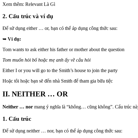
Xem thêm: Relevant Là Gì
2. Cấu trúc và ví dụ
Để sử dụng either … or, bạn có thể áp dụng công thức sau:
➥
Ví dụ:
Tom wants to ask either his father or mother about the question
Tom muốn hỏi bố hoặc mẹ anh ấy về câu hỏi
Either I or you will go to the Smith’s house to join the party
Hoặc tôi hoặc bạn sẽ đến nhà Smith để tham gia bữa tiệc
II. NEITHER … OR
Neither … nor
mang ý nghĩa là “không… cũng không”. Cấu trúc này 
1. Cấu trúc
Để sử dụng neither … nor, bạn có thể áp dụng công thức sau: