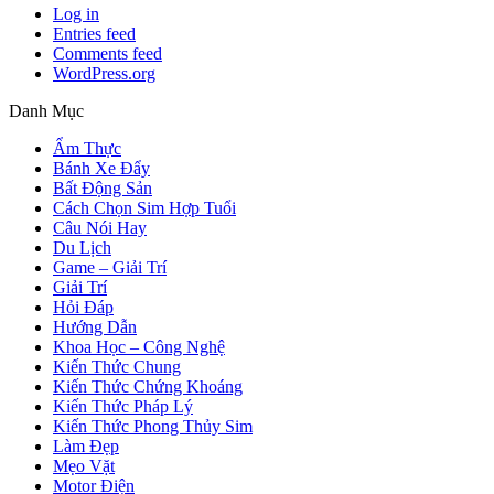
Log in
Entries feed
Comments feed
WordPress.org
Danh Mục
Ẩm Thực
Bánh Xe Đẩy
Bất Động Sản
Cách Chọn Sim Hợp Tuổi
Câu Nói Hay
Du Lịch
Game – Giải Trí
Giải Trí
Hỏi Đáp
Hướng Dẫn
Khoa Học – Công Nghệ
Kiến Thức Chung
Kiến Thức Chứng Khoáng
Kiến Thức Pháp Lý
Kiến Thức Phong Thủy Sim
Làm Đẹp
Mẹo Vặt
Motor Điện