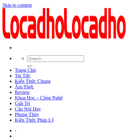
Skip to content
Trang Chủ
Tin Tức
Kiến Thức Chung
Ẩm Thực
Review
Khoa Học – Công Nghệ
Giải Trí
Câu Nói Hay
Phong Thủy
Kiến Thức Pháp Lý
-