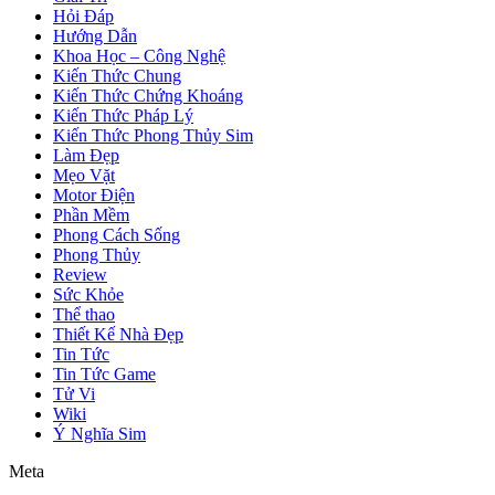
Hỏi Đáp
Hướng Dẫn
Khoa Học – Công Nghệ
Kiến Thức Chung
Kiến Thức Chứng Khoáng
Kiến Thức Pháp Lý
Kiến Thức Phong Thủy Sim
Làm Đẹp
Mẹo Vặt
Motor Điện
Phần Mềm
Phong Cách Sống
Phong Thủy
Review
Sức Khỏe
Thể thao
Thiết Kế Nhà Đẹp
Tin Tức
Tin Tức Game
Tử Vi
Wiki
Ý Nghĩa Sim
Meta