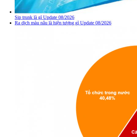
Sip trunk là gì Update 08/2026
Ra dịch màu nâu là hiện tượng gì Update 08/2026