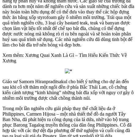
năng tự phân huỷ và không thấm nước. Các giáo sư của trường đã
dành ra hơn một năm để nghiên cứu và sản xuất những chiếc bát đĩa
này hoàn toàn hữu dụng để có thể đưa vào thay thế các hộp đựng
thức ăn bằng xốp styrofoam gây ô nhiễm môi trường. Trải qua một
quá trình nghiên cứu, 3 loại cây bastard teak, teak và banyan được
chọn làm vật liệu tốt nhất để chế tạo bát đĩa, chúng có thể đựng
được nước nóng mà không rò rỉ ra bên ngoài và sẽ hoàn toàn phân
huỷ sau quá trình sử dụng. Các nhà nghiên cứu đã dùng tinh bột để
làm cho bát đĩa trở nên bóng và đẹp hơn.
Xem thêm: Xương Quai Xanh Là Gì – Tìm Hiểu Kiến Thức Về
Xương
Giáo sư Samorn Hiranpraditsakul cho biết ý tưởng cho dự án đến
sau khi cô tới thăm một ngôi đền ở phía Bắc Thái Lan, cô chứng
kiến cảnh tượng “kinh khủng” những bát đĩa xốp với nguy cơ gây ô
nhiễm môi trường được chất chồng thành núi.
Trong một lần nghiên cứu giải pháp thay thế chất liệu da ở
Philippines, Carmen Hijosa – một nhà thiết thế đồ da người Tây
Ban Nha, đã phát hiện ra công dụng của lá dứa, nhờ vào bộ trang
phục Barong Tagalog truyền thống của đàn ông Philippines. Cô đã
hợp tác với các thợ dệt địa phương để thử nghiệm và cuối cùng đã
tạo ra loại vải giả da Pinatex, làm từ sợi xenlulô từ lá dứa.