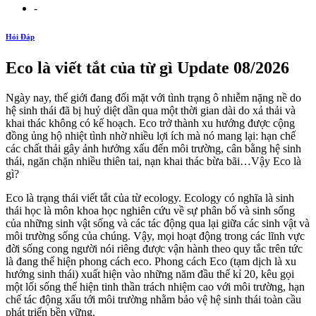
-
Hỏi Đáp
Eco là viết tắt của từ gì Update 08/2026
Ngày nay, thế giới đang đối mặt với tình trạng ô nhiễm nặng nề do
hệ sinh thái đã bị huỷ diệt dần qua một thời gian dài do xả thải và
khai thác không có kế hoạch. Eco trở thành xu hướng được cộng
đồng ủng hộ nhiệt tình nhờ nhiều lợi ích mà nó mang lại: hạn chế
các chất thải gây ảnh hưởng xấu đến môi trường, cân bằng hệ sinh
thái, ngăn chặn nhiều thiên tai, nạn khai thác bừa bãi…Vậy Eco là
gì?
Eco là trạng thái viết tắt của từ ecology. Ecology có nghĩa là sinh
thái học là môn khoa học nghiên cứu về sự phân bố và sinh sống
của những sinh vật sống và các tác động qua lại giữa các sinh vật và
môi trường sống của chúng. Vậy, mọi hoạt động trong các lĩnh vực
đời sống cong người nói riêng được vận hành theo quy tắc trên tức
là đang thể hiện phong cách eco. Phong cách Eco (tạm dịch là xu
hướng sinh thái) xuất hiện vào những năm đầu thế kỉ 20, kêu gọi
một lối sống thể hiện tinh thần trách nhiệm cao với môi trường, hạn
chế tác động xấu tới môi trường nhằm bảo vệ hệ sinh thái toàn cầu
phát triển bền vững.