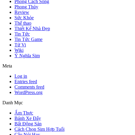
Phong Cách Sống
Phong Thủy
Review
Sức Khỏe
Thể thao
Thiết Kế Nhà Đẹp
Tin Tức
Tin Tức Game
Tử Vi
Wiki
Ý Nghĩa Sim
Meta
Log in
Entries feed
Comments feed
WordPress.org
Danh Mục
Ẩm Thực
Bánh Xe Đẩy
Bất Động Sản
Cách Chọn Sim Hợp Tuổi
Câu Nói Hay