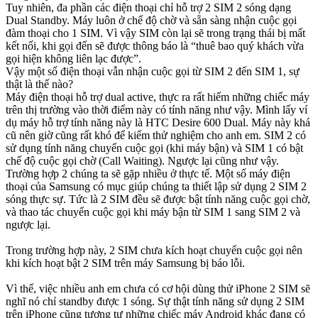
Tuy nhiên, đa phần các điện thoại chỉ hỗ trợ 2 SIM 2 sóng dạng
Dual Standby. Máy luôn ở chế độ chờ và sẵn sàng nhận cuộc gọi
đàm thoại cho 1 SIM. Vì vậy SIM còn lại sẽ trong trạng thái bị mất
kết nối, khi gọi đến sẽ được thông báo là “thuê bao quý khách vừa
gọi hiện không liên lạc được”.
Vậy một số điện thoại vẫn nhận cuộc gọi từ SIM 2 đến SIM 1, sự
thật là thế nào?
Máy điện thoại hỗ trợ dual active, thực ra rất hiếm những chiếc máy
trên thị trường vào thời điểm này có tính năng như vậy. Mình lấy ví
dụ máy hỗ trợ tính năng này là HTC Desire 600 Dual. Máy này khá
cũ nên giờ cũng rất khó để kiếm thử nghiệm cho anh em. SIM 2 có
sử dụng tính năng chuyển cuộc gọi (khi máy bận) và SIM 1 có bật
chế độ cuộc gọi chờ (Call Waiting). Ngược lại cũng như vậy.
Trường hợp 2 chúng ta sẽ gặp nhiều ở thực tế. Một số máy điện
thoại của Samsung có mục giúp chúng ta thiết lập sử dụng 2 SIM 2
sóng thực sự. Tức là 2 SIM đều sẽ được bật tính năng cuộc gọi chờ,
và thao tác chuyển cuộc gọi khi máy bận từ SIM 1 sang SIM 2 và
ngược lại.
Trong trường hợp này, 2 SIM chưa kích hoạt chuyển cuộc gọi nên
khi kích hoạt bật 2 SIM trên máy Samsung bị báo lỗi.
Vì thế, việc nhiều anh em chưa có cơ hội dùng thử iPhone 2 SIM sẽ
nghĩ nó chỉ standby được 1 sóng. Sự thật tính năng sử dụng 2 SIM
trên iPhone cũng tương tự những chiếc máy Android khác đang có