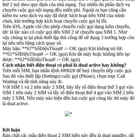
thứ 2 tuỳ theo quy định của nhà mạng. Tuy nhiên đa phần dịch vụ
chuyển cuộc gọi nội mạng đều miễn phí. Ngoài ra bạn cũng cần
kiểm tra xem dịch vụ này đã được kích hoạt trên SIM của mình
chưa, khi trường hợp kích hoạt chuyển cuộc gọi bị lỗi.
Trên iOS, Apple chỉ cho phép chuyển cuộc gọi dạng luôn chuyển,
tức là lúc nào có cuộc gọi đến SIM 2 sẽ chuyển qua SIM 1. Như
vậy chúng ta lại phải thiết lập thủ công để sử dụng 3 trường hợp còn
lại nêu trên bằng cách quay số.
Máy bận: **67*SốĐiệnThoại# -> OK (gọi) Khi không trả lời:
**61*SốĐiệnThoại# -> OK (gọi) Khi tắt máy hoặc không liên lạc
được: **62*SốĐiệnThoại# -> OK (gọi)
Cách nhận biết điện thoại có phải là dual active hay không?
Trên mỗi SIM, bạn nhấn lệnh ##002# để huỷ chuyển tiếp cuộc gọi.
Sau đó vào thiết lập (Settings) cuộc gọi (Phone), chọn mục Call
Waiting và tắt tính năng này đi.
Với SIM 1 và 2 trên máy 2 SIM, hãy lấy số điện thoại thứ 3 gọi vào
SIM 1 trên máy 2 SIM và lấy số điện thoại thứ 4 gọi vào SIM 2 trên
máy 2 SIM. Nếu máy nào hiện đến hai cuộc gọi cùng lúc thì máy đó
là dual active.
Kết luận
Bản chất các mẫu điện thoại 2 SIM hiện này đều là dual standby, rất