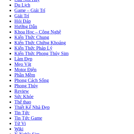
Du Lịch
Game – Giải Trí
Giải Trí
Hỏi Đáp
Hướng Dẫn
Khoa Học – Công Nghệ
Kiến Thức Chung
Kiến Thức Chứng Khoáng
Kiến Thức Pháp Lý
Kiến Thức Phong Thủy Sim
Làm Đẹp
Mẹo Vặt
Motor Điện
Phần Mềm
Phong Cách Sống
Phong Thủy
Review
Sức Khỏe
Thể thao
Thiết Kế Nhà Đẹp
Tin Tức
Tin Tức Game
Tử Vi
Wiki