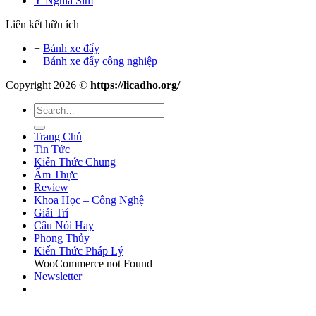
Ý Nghĩa Sim
Liên kết hữu ích
+
Bánh xe đẩy
+
Bánh xe đẩy công nghiệp
Copyright 2026 ©
https://licadho.org/
Trang Chủ
Tin Tức
Kiến Thức Chung
Ẩm Thực
Review
Khoa Học – Công Nghệ
Giải Trí
Câu Nói Hay
Phong Thủy
Kiến Thức Pháp Lý
WooCommerce not Found
Newsletter