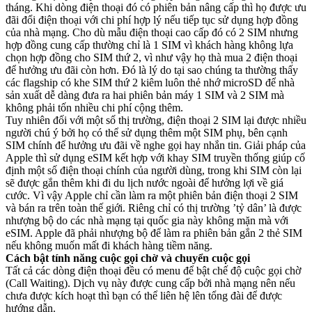
tháng. Khi dòng điện thoại đó có phiên bản nâng cấp thì họ được ưu
đãi đổi điện thoại với chi phí hợp lý nếu tiếp tục sử dụng hợp đồng
của nhà mạng. Cho dù mẫu điện thoại cao cấp đó có 2 SIM nhưng
hợp đồng cung cấp thường chỉ là 1 SIM vì khách hàng không lựa
chọn hợp đồng cho SIM thứ 2, vì như vậy họ thà mua 2 điện thoại
để hưởng ưu đãi còn hơn. Đó là lý do tại sao chúng ta thường thấy
các flagship có khe SIM thứ 2 kiêm luôn thẻ nhớ microSD để nhà
sản xuất dễ dàng đưa ra hai phiên bản máy 1 SIM và 2 SIM mà
không phải tốn nhiều chi phí cộng thêm.
Tuy nhiên đối với một số thị trường, điện thoại 2 SIM lại được nhiều
người chú ý bởi họ có thể sử dụng thêm một SIM phụ, bên cạnh
SIM chính để hưởng ưu đãi về nghe gọi hay nhắn tin. Giải pháp của
Apple thì sử dụng eSIM kết hợp với khay SIM truyền thống giúp cố
định một số điện thoại chính của người dùng, trong khi SIM còn lại
sẽ được gắn thêm khi đi du lịch nước ngoài để hưởng lợi về giá
cước. Vì vậy Apple chỉ cần làm ra một phiên bản điện thoại 2 SIM
và bán ra trên toàn thế giới. Riêng chỉ có thị trường ’tỷ dân’ là được
nhượng bộ do các nhà mạng tại quốc gia này không mặn mà với
eSIM. Apple đã phải nhượng bộ để làm ra phiên bản gắn 2 thẻ SIM
nếu không muốn mất đi khách hàng tiềm năng.
Cách bật tính năng cuộc gọi chờ và chuyển cuộc gọi
Tất cả các dòng điện thoại đều có menu để bật chế độ cuộc gọi chờ
(Call Waiting). Dịch vụ này được cung cấp bởi nhà mạng nên nếu
chưa được kích hoạt thì bạn có thể liên hệ lên tổng đài để được
hướng dẫn.