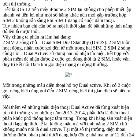
trên thị trường.
Tiếc là iOS 12 trên máy iPhone 2 SIM lại không cho phép thiết lập
nhanh và tiện lợi như một số hãng khác nên mới gặp trường hợp
SIM 2 không sẵn sàng khi SIM 1 đang có cuộc đàm thoại.
Tuy nhiên bạn chỉ cần bỏ ra một ít thời gian để bật những tính năng
đó lên là được thôi.
Vậy chúng ta phân ra làm hai dạng:
2 SIM 2 sóng chờ – Dual SIM Dual Standby (DSDS): 2 SIM luôn
hoạt động, nhận cuộc gọi đến từ một trong hai SIM. 2 SIM 2 sóng
cùng lúc – Dual Active: sử dụng hai bộ nhận tín hiệu, kết hợp với
phần mềm để nhận được 2 cuộc gọi đồng thời từ 2 SIM, hoặc vẫn
duy trì kết nối Data khi gọi điện mạng di động thường.
Một trong những mẫu điện thoại hỗ trợ Dual active. Khi có 2 cuộc
gọi riêng biệt cùng gọi đến 2 SIM riêng biệt thì giao diện sẽ hiện ra
vậy.
Nói thêm về những mẫu điện thoại Dual Active đã từng xuất hiện
trên thị trường vào những năm 2013, 2014, phần lớn là điện thoại
phân khúc phổ thông hoặc tầm trung. Trong khi hãng sản xuất điện
thoại flagship thực tế lại không mặn mà với tính năng 2 SIM chứ
không muốn nói là dual active. Tại một số thị trường, điện thoại
thường được phân phối dưới dạng hợp đồng nhà mạng từ 12 đến 24