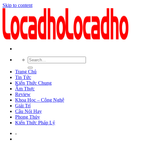
Skip to content
Trang Chủ
Tin Tức
Kiến Thức Chung
Ẩm Thực
Review
Khoa Học – Công Nghệ
Giải Trí
Câu Nói Hay
Phong Thủy
Kiến Thức Pháp Lý
-