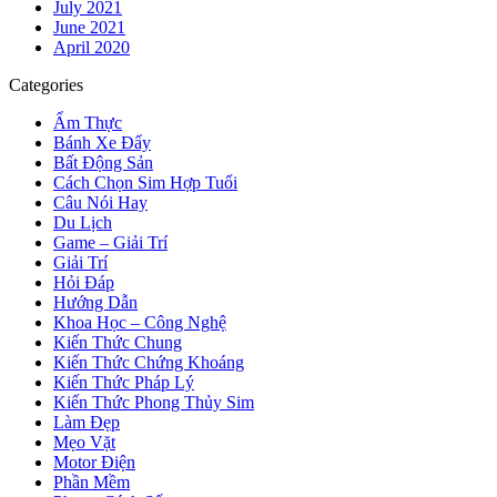
July 2021
June 2021
April 2020
Categories
Ẩm Thực
Bánh Xe Đẩy
Bất Động Sản
Cách Chọn Sim Hợp Tuổi
Câu Nói Hay
Du Lịch
Game – Giải Trí
Giải Trí
Hỏi Đáp
Hướng Dẫn
Khoa Học – Công Nghệ
Kiến Thức Chung
Kiến Thức Chứng Khoáng
Kiến Thức Pháp Lý
Kiến Thức Phong Thủy Sim
Làm Đẹp
Mẹo Vặt
Motor Điện
Phần Mềm