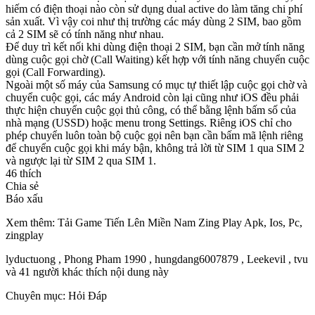
hiếm có điện thoại nào còn sử dụng dual active do làm tăng chi phí
sản xuất. Vì vậy coi như thị trường các máy dùng 2 SIM, bao gồm
cả 2 SIM sẽ có tính năng như nhau.
Để duy trì kết nối khi dùng điện thoại 2 SIM, bạn cần mở tính năng
dùng cuộc gọi chờ (Call Waiting) kết hợp với tính năng chuyển cuộc
gọi (Call Forwarding).
Ngoài một số máy của Samsung có mục tự thiết lập cuộc gọi chờ và
chuyển cuộc gọi, các máy Android còn lại cũng như iOS đều phải
thực hiện chuyển cuộc gọi thủ công, có thể bằng lệnh bấm số của
nhà mạng (USSD) hoặc menu trong Settings. Riêng iOS chỉ cho
phép chuyển luôn toàn bộ cuộc gọi nên bạn cần bấm mã lệnh riêng
để chuyển cuộc gọi khi máy bận, không trả lời từ SIM 1 qua SIM 2
và ngược lại từ SIM 2 qua SIM 1.
46 thích
Chia sẻ
Báo xấu
Xem thêm: Tải Game Tiến Lên Miền Nam Zing Play Apk, Ios, Pc,
‎zingplay
lyductuong , Phong Pham 1990 , hungdang6007879 , Leekevil , tvu
và 41 người khác thích nội dung này
Chuyên mục: Hỏi Đáp