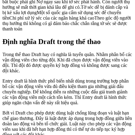
bắt buộc phải ghi Nợ ngay sau khi tờ séc phát hành. Còn người thụ
hưởng sẽ mất thời gian khá lâu để ghi có.Tờ séc dễ bị đánh cắp và
bị kẻ xấu lợi dụngMột số quốc gia cấm sử dụng séc để chuyển
tiềnChi phí xử lý séc của các ngân hàng khá caoTheo góc độ người
thụ hưởng thì không có gì đảm bảo chắc chắn rằng tờ séc sẽ được
thanh toán
Định nghĩa Draft trong thể thao
Trong thể thao Draft hay có nghĩa là tuyển quân. Nhằm phân bổ các
vận động viên cho từng đội. Khi đã chọn được vận động viên vào
đội. Thì đội đó được quyền ký hợp đồng và không được sang các
đội khác.
Entry draft là hình thức phổ biến nhất dùng trong trường hợp phân
bổ các vận động viên vừa đủ điều kiện tham gia những giải đấu
chuyên nghiệp. Để không diễn ra những cuộc đấu giá tranh giành
các vận động viên một cách tốn kém. Thì Entry draft là hình thức
giúp ngăn chặn vấn đề này rất hiệu quả.
Bởi vì Draft cho phép được dùng luật chống lũng đoạn và luật hạn
chế giao thương. Đây là luật được áp dụng trong hợp đồng giữa liên
đoàn lao động và bên tổ chức giải. Luật này cho phép các vận động
viên sau khi đã hết hạn hợp đồng thì có thể tự do tiếp tục ký hợp
đồng với các đội khác.