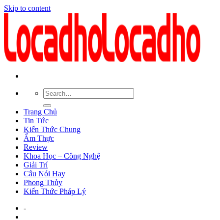
Skip to content
Trang Chủ
Tin Tức
Kiến Thức Chung
Ẩm Thực
Review
Khoa Học – Công Nghệ
Giải Trí
Câu Nói Hay
Phong Thủy
Kiến Thức Pháp Lý
-