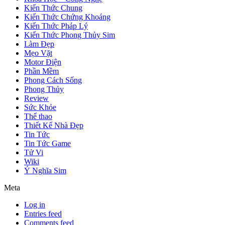
Kiến Thức Chung
Kiến Thức Chứng Khoáng
Kiến Thức Pháp Lý
Kiến Thức Phong Thủy Sim
Làm Đẹp
Mẹo Vặt
Motor Điện
Phần Mềm
Phong Cách Sống
Phong Thủy
Review
Sức Khỏe
Thể thao
Thiết Kế Nhà Đẹp
Tin Tức
Tin Tức Game
Tử Vi
Wiki
Ý Nghĩa Sim
Meta
Log in
Entries feed
Comments feed