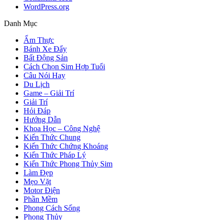
WordPress.org
Danh Mục
Ẩm Thực
Bánh Xe Đẩy
Bất Động Sản
Cách Chọn Sim Hợp Tuổi
Câu Nói Hay
Du Lịch
Game – Giải Trí
Giải Trí
Hỏi Đáp
Hướng Dẫn
Khoa Học – Công Nghệ
Kiến Thức Chung
Kiến Thức Chứng Khoáng
Kiến Thức Pháp Lý
Kiến Thức Phong Thủy Sim
Làm Đẹp
Mẹo Vặt
Motor Điện
Phần Mềm
Phong Cách Sống
Phong Thủy