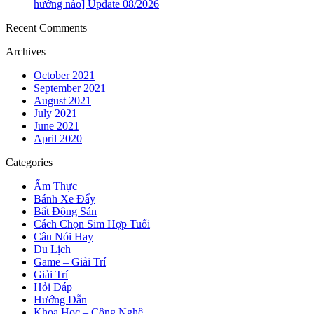
hướng nào] Update 08/2026
Recent Comments
Archives
October 2021
September 2021
August 2021
July 2021
June 2021
April 2020
Categories
Ẩm Thực
Bánh Xe Đẩy
Bất Động Sản
Cách Chọn Sim Hợp Tuổi
Câu Nói Hay
Du Lịch
Game – Giải Trí
Giải Trí
Hỏi Đáp
Hướng Dẫn
Khoa Học – Công Nghệ