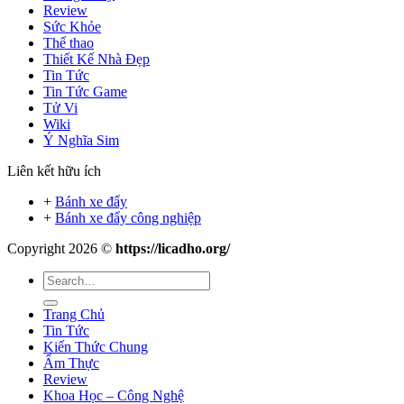
Review
Sức Khỏe
Thể thao
Thiết Kế Nhà Đẹp
Tin Tức
Tin Tức Game
Tử Vi
Wiki
Ý Nghĩa Sim
Liên kết hữu ích
+
Bánh xe đẩy
+
Bánh xe đẩy công nghiệp
Copyright 2026 ©
https://licadho.org/
Trang Chủ
Tin Tức
Kiến Thức Chung
Ẩm Thực
Review
Khoa Học – Công Nghệ