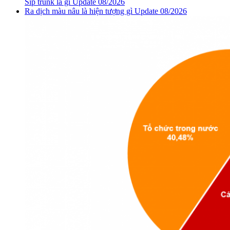
Sip trunk là gì Update 08/2026
Ra dịch màu nâu là hiện tượng gì Update 08/2026