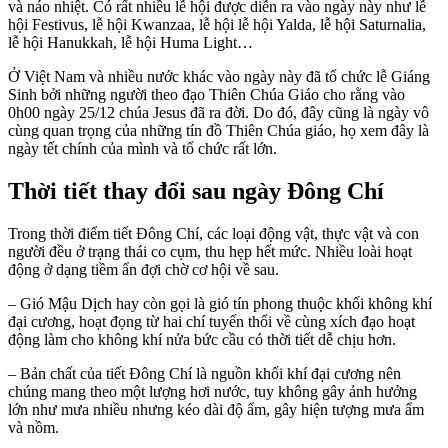
và náo nhiệt. Có rất nhiều lễ hội được diễn ra vào ngày này như lễ
hội Festivus, lễ hội Kwanzaa, lễ hội lễ hội Yalda, lễ hội Saturnalia,
lễ hội Hanukkah, lễ hội Huma Light…
Ở Việt Nam và nhiều nước khác vào ngày này đã tổ chức lễ Giáng
Sinh bởi những người theo đạo Thiên Chúa Giáo cho rằng vào
0h00 ngày 25/12 chúa Jesus đã ra đời. Do đó, đây cũng là ngày vô
cùng quan trọng của những tín đồ Thiên Chúa giáo, họ xem đây là
ngày tết chính của mình và tổ chức rất lớn.
Thời tiết thay đổi sau ngày Đông Chí
Trong thời điểm tiết Đông Chí, các loại động vật, thực vật và con
người đều ở trạng thái co cụm, thu hẹp hết mức. Nhiều loài hoạt
động ở dạng tiềm ẩn đợi chờ cơ hội về sau.
– Gió Mậu Dịch hay còn gọi là gió tín phong thuộc khối không khí
đại cương, hoạt đọng từ hai chí tuyến thổi về cùng xích đạo hoạt
động làm cho không khí nửa bức cầu có thời tiết dễ chịu hơn.
– Bản chất của tiết Đông Chí là nguồn khối khí đại cương nên
chúng mang theo một lượng hơi nước, tuy không gây ảnh hưởng
lớn như mưa nhiều nhưng kéo dài độ ẩm, gây hiện tượng mưa ẩm
và nồm.