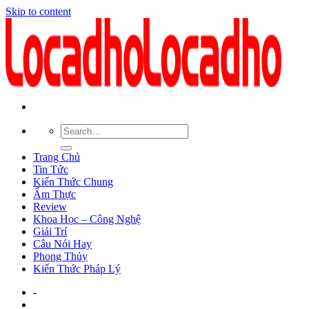
Skip to content
Trang Chủ
Tin Tức
Kiến Thức Chung
Ẩm Thực
Review
Khoa Học – Công Nghệ
Giải Trí
Câu Nói Hay
Phong Thủy
Kiến Thức Pháp Lý
-