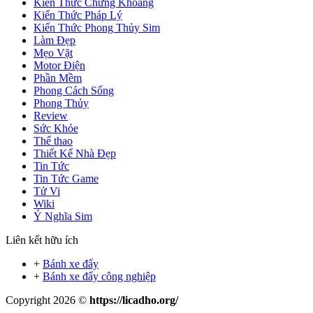
Kiến Thức Chứng Khoáng
Kiến Thức Pháp Lý
Kiến Thức Phong Thủy Sim
Làm Đẹp
Mẹo Vặt
Motor Điện
Phần Mềm
Phong Cách Sống
Phong Thủy
Review
Sức Khỏe
Thể thao
Thiết Kế Nhà Đẹp
Tin Tức
Tin Tức Game
Tử Vi
Wiki
Ý Nghĩa Sim
Liên kết hữu ích
+
Bánh xe đẩy
+
Bánh xe đẩy công nghiệp
Copyright 2026 ©
https://licadho.org/