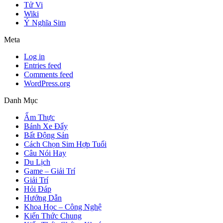
Tử Vi
Wiki
Ý Nghĩa Sim
Meta
Log in
Entries feed
Comments feed
WordPress.org
Danh Mục
Ẩm Thực
Bánh Xe Đẩy
Bất Động Sản
Cách Chọn Sim Hợp Tuổi
Câu Nói Hay
Du Lịch
Game – Giải Trí
Giải Trí
Hỏi Đáp
Hướng Dẫn
Khoa Học – Công Nghệ
Kiến Thức Chung