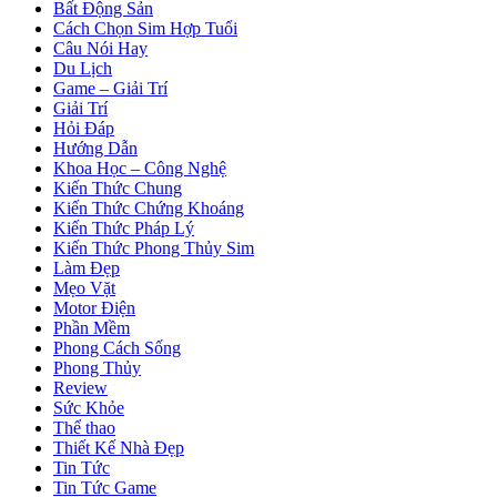
Bất Động Sản
Cách Chọn Sim Hợp Tuổi
Câu Nói Hay
Du Lịch
Game – Giải Trí
Giải Trí
Hỏi Đáp
Hướng Dẫn
Khoa Học – Công Nghệ
Kiến Thức Chung
Kiến Thức Chứng Khoáng
Kiến Thức Pháp Lý
Kiến Thức Phong Thủy Sim
Làm Đẹp
Mẹo Vặt
Motor Điện
Phần Mềm
Phong Cách Sống
Phong Thủy
Review
Sức Khỏe
Thể thao
Thiết Kế Nhà Đẹp
Tin Tức
Tin Tức Game