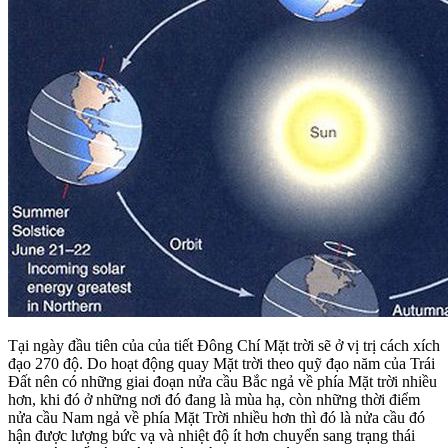
Tại ngày đầu tiên của của tiết Đông Chí Mặt trời sẽ ở vị trị cách xích
đạo 270 độ. Do hoạt động quay Mặt trời theo quỹ đạo năm của Trái
Đất nên có những giai đoạn nửa cầu Bắc ngả về phía Mặt trời nhiều
hơn, khi đó ở những nơi đó đang là mùa hạ, còn những thời điểm
nửa cầu Nam ngả về phía Mặt Trời nhiều hơn thì đó là nửa cầu đó
hận được lượng bức vạ và nhiệt độ ít hơn chuyển sang trạng thái