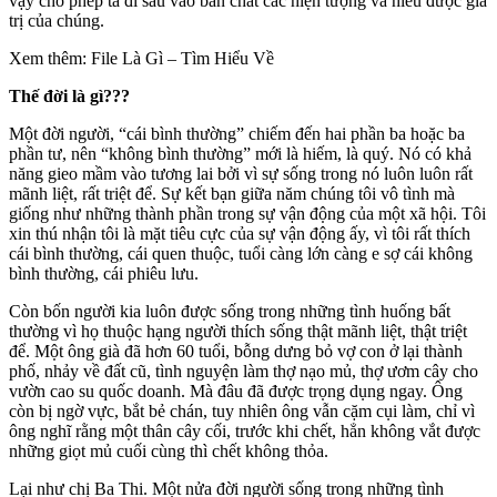
vậy cho phép ta đi sâu vào bản chất các hiện tượng và hiểu được giá
trị của chúng.
Xem thêm: File Là Gì – Tìm Hiểu Về
Thế đời là gì???
Một đời người, “cái bình thường” chiếm đến hai phần ba hoặc ba
phần tư, nên “không bình thường” mới là hiếm, là quý. Nó có khả
năng gieo mầm vào tương lai bởi vì sự sống trong nó luôn luôn rất
mãnh liệt, rất triệt để. Sự kết bạn giữa năm chúng tôi vô tình mà
giống như những thành phần trong sự vận động của một xã hội. Tôi
xin thú nhận tôi là mặt tiêu cực của sự vận động ấy, vì tôi rất thích
cái bình thường, cái quen thuộc, tuổi càng lớn càng e sợ cái không
bình thường, cái phiêu lưu.
Còn bốn người kia luôn được sống trong những tình huống bất
thường vì họ thuộc hạng người thích sống thật mãnh liệt, thật triệt
để. Một ông già đã hơn 60 tuổi, bỗng dưng bỏ vợ con ở lại thành
phố, nhảy về đất cũ, tình nguyện làm thợ nạo mủ, thợ ươm cây cho
vườn cao su quốc doanh. Mà đâu đã được trọng dụng ngay. Ông
còn bị ngờ vực, bắt bẻ chán, tuy nhiên ông vẫn cặm cụi làm, chỉ vì
ông nghĩ rằng một thân cây cối, trước khi chết, hẳn không vắt được
những giọt mủ cuối cùng thì chết không thỏa.
Lại như chị Ba Thi. Một nửa đời người sống trong những tình