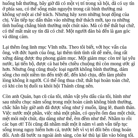
huống bất thường, bây giờ đã có một vị trí trong xã hội, đã có uy tín
ở phía sau, có thể sống mãn nguyện trong cái bình thường mà
không sợ một ai chê trách. Nhưng hãy xem những hoạt động của
chị. Vẫn tiếp tục dấn thân vào những thử thách mới, tạo ra những
tình huống chẳng bình thường một chút nào. Mà có thể thất bại chứ,
có thể mất mát uy tín đã có chứ. Một người đàn bà đến là gan góc
và dũng cảm.
Lại thêm ông linh mục Vĩnh nữa. Theo tôi biết, với học vấn của
ông, với đức hạnh của ông, lại thêm tính tình rất dễ mến, ông rất
xứng đáng được thụ phong giám mục. Một giám mục còn trẻ lại yêu
nước, lại tiến bộ, được cả hai bên chiều chuộng thì còn mong ước gì
hơn. Nhưng ông cũng thuộc loại người không bình thường, dám
sống cho một niềm tin đến triệt để, đến khó chịu, đến làm phiền
lòng không ít người. Có thể ông thua chứ, thất bại hoàn toàn chứ,
có khi còn bị đuổi ra khỏi hội Thánh cũng nên.
Còn anh Quán, bạn cũ của tôi, nhân vật yêu dấu của tôi, hình như
sau nhiều chục năm sống trong một hoàn cảnh không bình thường,
chắc hẳn bây giờ anh đã được sống như ý muốn, lặng lẽ, thanh thản.
Việc nước một phần, việc nhà một phần, có quyền ốm đau một chút,
mệt mỏi một chút, dịu dàng như thế, êm đềm như thế. Nhầm to rồi
các bạn ơi! Tôi cũng đã nhầm mất một ít năm vì anh vẫn tiếp tục
sống trong nguy hiểm hơn cả, trước hết vì vị trí đôi bên cũng hoán
đổi. Anh đã bước ra ngoài ánh sáng, còn kẻ thù lại lẩn vào bóng tối.