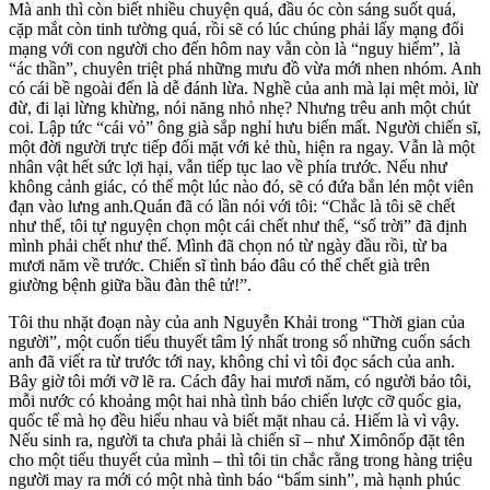
Mà anh thì còn biết nhiều chuyện quá, đầu óc còn sáng suốt quá,
cặp mắt còn tinh tường quá, rồi sẽ có lúc chúng phải lấy mạng đổi
mạng với con người cho đến hôm nay vẫn còn là “nguy hiểm”, là
“ác thần”, chuyên triệt phá những mưu đồ vừa mới nhen nhóm. Anh
có cái bề ngoài đến là dễ đánh lừa. Nghề của anh mà lại mệt mỏi, lừ
đừ, đi lại lừng khừng, nói năng nhỏ nhẹ? Nhưng trêu anh một chút
coi. Lập tức “cái vỏ” ông già sắp nghỉ hưu biến mất. Người chiến sĩ,
một đời người trực tiếp đối mặt với kẻ thù, hiện ra ngay. Vẫn là một
nhân vật hết sức lợi hại, vẫn tiếp tục lao về phía trước. Nếu như
không cảnh giác, có thể một lúc nào đó, sẽ có đứa bắn lén một viên
đạn vào lưng anh.Quán đã có lần nói với tôi: “Chắc là tôi sẽ chết
như thế, tôi tự nguyện chọn một cái chết như thế, “số trời” đã định
mình phải chết như thế. Mình đã chọn nó từ ngày đầu rồi, từ ba
mươi năm về trước. Chiến sĩ tình báo đâu có thể chết già trên
giường bệnh giữa bầu đàn thê tử!”.
Tôi thu nhặt đoạn này của anh Nguyễn Khải trong “Thời gian của
người”, một cuốn tiểu thuyết tâm lý nhất trong số những cuốn sách
anh đã viết ra từ trước tới nay, không chỉ vì tôi đọc sách của anh.
Bây giờ tôi mới vỡ lẽ ra. Cách đây hai mươi năm, có người bảo tôi,
mỗi nước có khoảng một hai nhà tình báo chiến lược cỡ quốc gia,
quốc tế mà họ đều hiểu nhau và biết mặt nhau cả. Hiếm là vì vậy.
Nếu sinh ra, người ta chưa phải là chiến sĩ – như Ximônốp đặt tên
cho một tiểu thuyết của mình – thì tôi tin chắc rằng trong hàng triệu
người may ra mới có một nhà tình báo “bẩm sinh”, mà hạnh phúc