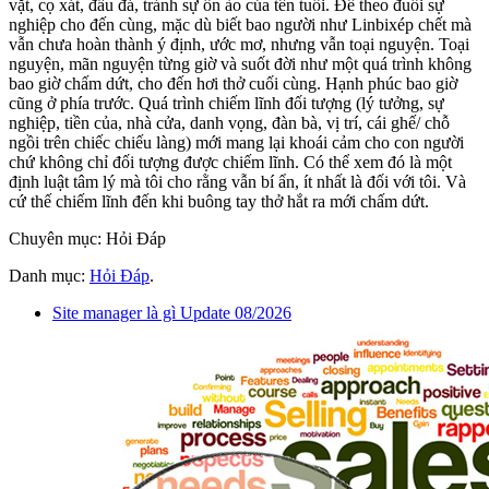
vặt, cọ xát, đấu đá, tránh sự ồn ào của tên tuổi. Để theo đuổi sự
nghiệp cho đến cùng, mặc dù biết bao người như Linbixép chết mà
vẫn chưa hoàn thành ý định, ước mơ, nhưng vẫn toại nguyện. Toại
nguyện, mãn nguyện từng giờ và suốt đời như một quá trình không
bao giờ chấm dứt, cho đến hơi thở cuối cùng. Hạnh phúc bao giờ
cũng ở phía trước. Quá trình chiếm lĩnh đối tượng (lý tưởng, sự
nghiệp, tiền của, nhà cửa, danh vọng, đàn bà, vị trí, cái ghế/ chỗ
ngồi trên chiếc chiếu làng) mới mang lại khoái cảm cho con người
chứ không chỉ đối tượng được chiếm lĩnh. Có thể xem đó là một
định luật tâm lý mà tôi cho rằng vẫn bí ẩn, ít nhất là đối với tôi. Và
cứ thế chiếm lĩnh đến khi buông tay thở hắt ra mới chấm dứt.
Chuyên mục: Hỏi Đáp
Danh mục:
Hỏi Đáp
.
Site manager là gì Update 08/2026