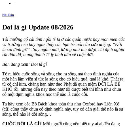
-
Hỏi Đáp
Doi là gì Update 08/2026
Tôi thường có cái tính ngồi lê la ở các quán nước hay mon men các
vũ trường nên hay nghe thấy các bạn trẻ nói câu cửa miệng: “Đời
là cái đinh gì?”. Suy ngẫm mãi, tưởng như tìm được cái định nghĩa
rất dân dã, mang tính triết lý bình dân về cuộc đời.
Bạn đang xem: Doi là gì
Té ra hiểu cuộc sống và sống cho ra sống mà theo định nghĩa của
một hàn lâm viện sĩ tức là sống cho có hiệu quả, quả là khó. Thật ra
từ cổ chí kim, chẳng hạn như đạo Phật đã quan niệm ĐỜI LÀ BỂ
KHỔ rồi, nhưng đến nay theo như tôi được biết thì hình như chưa
có một định nghĩa khoa học thế nào là cuộc đời.
Ta hãy xem các Bộ Bách khoa toàn thư như Oxford hay Liên Xô
(cũ) cũng thấy chưa có định nghĩa này, tuy có dẫn giải thế nào là sự
sống, thế nào là đời sống…
CUỘC ĐỜI LÀ GÌ?
Mỗi người cũng nên biết tuy ai ai đều đang