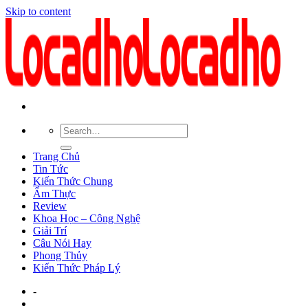
Skip to content
Trang Chủ
Tin Tức
Kiến Thức Chung
Ẩm Thực
Review
Khoa Học – Công Nghệ
Giải Trí
Câu Nói Hay
Phong Thủy
Kiến Thức Pháp Lý
-