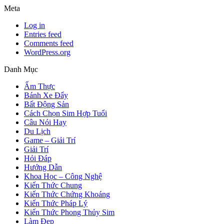
Meta
Log in
Entries feed
Comments feed
WordPress.org
Danh Mục
Ẩm Thực
Bánh Xe Đẩy
Bất Động Sản
Cách Chọn Sim Hợp Tuổi
Câu Nói Hay
Du Lịch
Game – Giải Trí
Giải Trí
Hỏi Đáp
Hướng Dẫn
Khoa Học – Công Nghệ
Kiến Thức Chung
Kiến Thức Chứng Khoáng
Kiến Thức Pháp Lý
Kiến Thức Phong Thủy Sim
Làm Đẹp