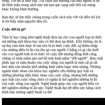
sống. Tôi tin là như vậy. Tôi chọn đời thường của mọi người là đề
tài bình luận trong sách này mà tạm gác sang một bên cái mảng
khác không bình thường.
Bạn đọc sẽ tìm thấy chúng trong cuốn sách này với vài điều bổ ích
là tôi thấy mãn nguyện lắm rồi.
Cuộc đời là gì?
Tâm lý học cũng như nghệ thuật đem lại cho con người loại tri thức
mà không một khoa học nào có thể đem lại được. Đây không chỉ là
sự thụ cảm tính thực tế mà còn là tri thức cuộc đời, sự thâm nhập
vào những điều bí ẩn của tồn tại con người. Chẳng có gì cần thiết
cho con người hơn là tri thức về cuộc đời nhưng đồng thời cũng
chẳng có khái niệm nào mơ hồ hơn khái niệm “đời người”. Bản chất
phức tạp và mâu thuẫn của cuộc sống con người là một cái gì rất
khó đưa vào khuôn khổ những khái niệm logic trừu tượng. Những
ngành khác nhau của khoa học nghiên cứu những quy luật và
những phương diện khác nhau của cuộc sống, nhưng biết những
quy luật của cuộc sống chưa có nghĩa là thể nghiệm những bí ẩn
của cuộc sống con người. Nghệ thuật giúp cho con người hiểu và
thể nghiệm những bí ẩn này. Nghệ thuật đạt tới điều này bằng cách
trình bày những nghệ thuật cụ thể.