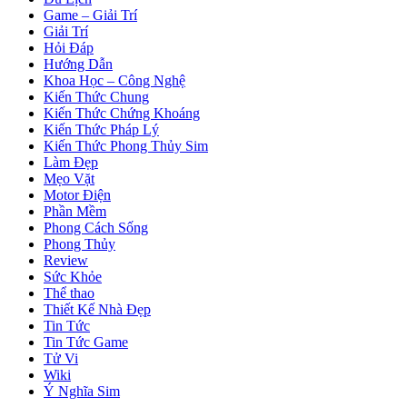
Game – Giải Trí
Giải Trí
Hỏi Đáp
Hướng Dẫn
Khoa Học – Công Nghệ
Kiến Thức Chung
Kiến Thức Chứng Khoáng
Kiến Thức Pháp Lý
Kiến Thức Phong Thủy Sim
Làm Đẹp
Mẹo Vặt
Motor Điện
Phần Mềm
Phong Cách Sống
Phong Thủy
Review
Sức Khỏe
Thể thao
Thiết Kế Nhà Đẹp
Tin Tức
Tin Tức Game
Tử Vi
Wiki
Ý Nghĩa Sim