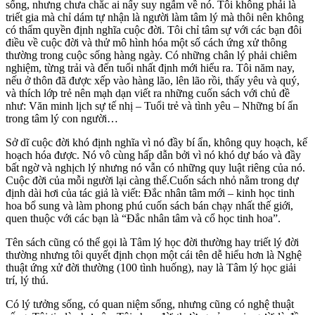
sống, nhưng chưa chắc ai nấy suy ngẫm về nó. Tôi không phải là
triết gia mà chỉ dám tự nhận là người làm tâm lý mà thôi nên không
có thẩm quyền định nghĩa cuộc đời. Tôi chỉ tâm sự với các bạn đôi
điều về cuộc đời và thử mô hình hóa một số cách ứng xử thông
thường trong cuộc sống hàng ngày. Có những chân lý phải chiêm
nghiệm, từng trải và đến tuổi nhất định mới hiểu ra. Tôi năm nay,
nếu ở thôn đã được xếp vào hàng lão, lên lão rồi, thấy yêu và quý,
và thích lớp trẻ nên mạh dạn viết ra những cuốn sách với chủ đề
như: Văn minh lịch sự tế nhị – Tuổi trẻ và tình yêu – Những bí ẩn
trong tâm lý con người…
Sở dĩ cuộc đời khó định nghĩa vì nó đầy bí ẩn, không quy hoạch, kế
hoạch hóa được. Nó vô cùng hấp dẫn bởi vì nó khó dự báo và đầy
bất ngờ và nghịch lý nhưng nó vẫn có những quy luật riêng của nó.
Cuộc đời của mỗi người lại càng thế.Cuốn sách nhỏ nằm trong dự
định dài hơi của tác giả là viết: Đắc nhân tâm mới – kinh học tinh
hoa bổ sung và làm phong phú cuốn sách bán chạy nhất thế giới,
quen thuộc với các bạn là “Đắc nhân tâm và cổ học tinh hoa”.
Tên sách cũng có thể gọi là Tâm lý học đời thường hay triết lý đời
thường nhưng tôi quyết định chọn một cái tên dễ hiểu hơn là Nghệ
thuật ứng xử đời thường (100 tình huống), nay là Tâm lý học giải
trí, lý thú.
Có lý tưởng sống, có quan niệm sống, nhưng cũng có nghệ thuật