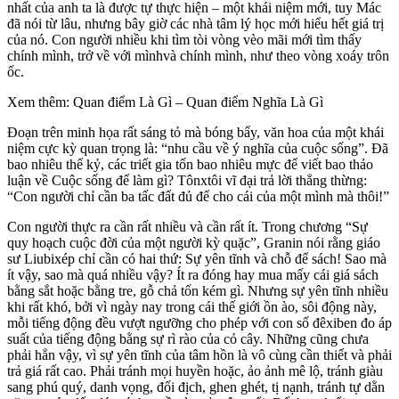
nhất của anh ta là được tự thực hiện – một khái niệm mới, tuy Mác
đã nói từ lâu, nhưng bây giờ các nhà tâm lý học mới hiểu hết giá trị
của nó. Con người nhiều khi tìm tòi vòng vèo mãi mới tìm thấy
chính mình, trở về với mìnhvà chính mình, như theo vòng xoáy trôn
ốc.
Xem thêm: Quan điểm Là Gì – Quan điểm Nghĩa Là Gì
Đoạn trên minh họa rất sáng tỏ mà bóng bẩy, văn hoa của một khái
niệm cực kỳ quan trọng là: “nhu cầu về ý nghĩa của cuộc sống”. Đã
bao nhiêu thế kỷ, các triết gia tốn bao nhiêu mực để viết bao thảo
luận về Cuộc sống để làm gì? Tônxtôi vĩ đại trả lời thẳng thừng:
“Con người chỉ cần ba tấc đất đủ để cho cái của một mình mà thôi!”
Con người thực ra cần rất nhiều và cần rất ít. Trong chương “Sự
quy hoạch cuộc đời của một người kỳ quặc”, Granin nói rằng giáo
sư Liubixép chỉ cần có hai thứ: Sự yên tĩnh và chỗ để sách! Sao mà
ít vậy, sao mà quá nhiều vậy? Ít ra đóng hay mua mấy cái giá sách
bằng sắt hoặc bằng tre, gỗ chả tốn kém gì. Nhưng sự yên tĩnh nhiều
khi rất khó, bởi vì ngày nay trong cái thế giới ồn ào, sôi động này,
mỗi tiếng động đều vượt ngưỡng cho phép với con số đêxiben đo áp
suất của tiếng động bằng sự rì rào của cỏ cây. Những cũng chưa
phải hẳn vậy, vì sự yên tĩnh của tâm hồn là vô cùng cần thiết và phải
trả giá rất cao. Phải tránh mọi huyền hoặc, ảo ảnh mê lộ, tránh giàu
sang phú quý, danh vọng, đối địch, ghen ghét, tị nạnh, tránh tự dằn