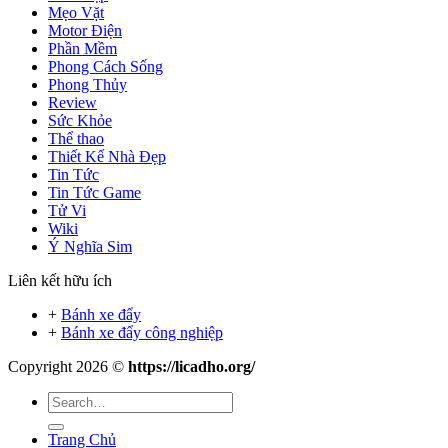
Mẹo Vặt
Motor Điện
Phần Mềm
Phong Cách Sống
Phong Thủy
Review
Sức Khỏe
Thể thao
Thiết Kế Nhà Đẹp
Tin Tức
Tin Tức Game
Tử Vi
Wiki
Ý Nghĩa Sim
Liên kết hữu ích
+
Bánh xe đẩy
+
Bánh xe đẩy công nghiệp
Copyright 2026 ©
https://licadho.org/
Trang Chủ