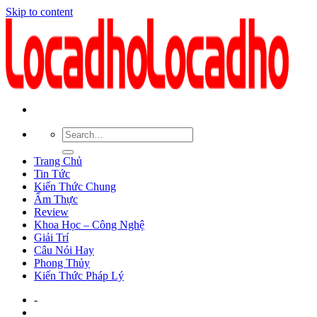
Skip to content
Trang Chủ
Tin Tức
Kiến Thức Chung
Ẩm Thực
Review
Khoa Học – Công Nghệ
Giải Trí
Câu Nói Hay
Phong Thủy
Kiến Thức Pháp Lý
-