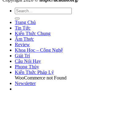
Trang Chủ
Tin Tức
Kiến Thức Chung
Ẩm Thực
Review
Khoa Học – Công Nghệ
Giải Trí
Câu Nói Hay
Phong Thủy
Kiến Thức Pháp Lý
WooCommerce not Found
Newsletter