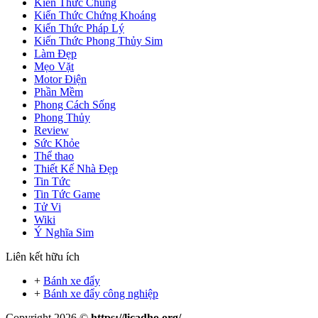
Kiến Thức Chung
Kiến Thức Chứng Khoáng
Kiến Thức Pháp Lý
Kiến Thức Phong Thủy Sim
Làm Đẹp
Mẹo Vặt
Motor Điện
Phần Mềm
Phong Cách Sống
Phong Thủy
Review
Sức Khỏe
Thể thao
Thiết Kế Nhà Đẹp
Tin Tức
Tin Tức Game
Tử Vi
Wiki
Ý Nghĩa Sim
Liên kết hữu ích
+
Bánh xe đẩy
+
Bánh xe đẩy công nghiệp
Copyright 2026 ©
https://licadho.org/