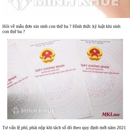
Hỏi về mẫu đơn xin sinh con thứ ba ? Hình thức kỷ luật khi sinh
con thứ ba ?
Tư vấn lệ phí; phải nộp khi tách sổ đỏ theo quy định mới năm 2021