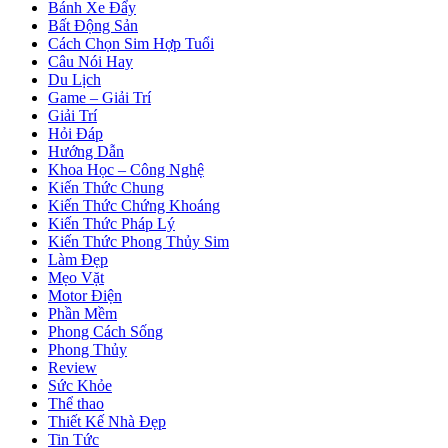
Bánh Xe Đẩy
Bất Động Sản
Cách Chọn Sim Hợp Tuổi
Câu Nói Hay
Du Lịch
Game – Giải Trí
Giải Trí
Hỏi Đáp
Hướng Dẫn
Khoa Học – Công Nghệ
Kiến Thức Chung
Kiến Thức Chứng Khoáng
Kiến Thức Pháp Lý
Kiến Thức Phong Thủy Sim
Làm Đẹp
Mẹo Vặt
Motor Điện
Phần Mềm
Phong Cách Sống
Phong Thủy
Review
Sức Khỏe
Thể thao
Thiết Kế Nhà Đẹp
Tin Tức