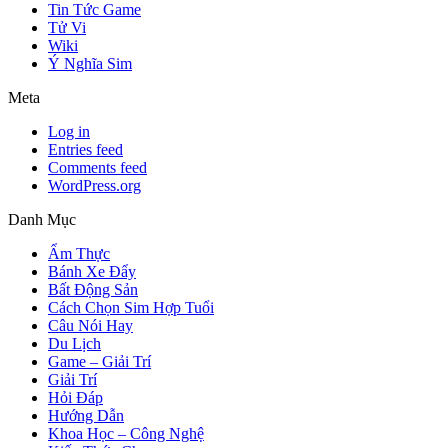
Tin Tức Game
Tử Vi
Wiki
Ý Nghĩa Sim
Meta
Log in
Entries feed
Comments feed
WordPress.org
Danh Mục
Ẩm Thực
Bánh Xe Đẩy
Bất Động Sản
Cách Chọn Sim Hợp Tuổi
Câu Nói Hay
Du Lịch
Game – Giải Trí
Giải Trí
Hỏi Đáp
Hướng Dẫn
Khoa Học – Công Nghệ