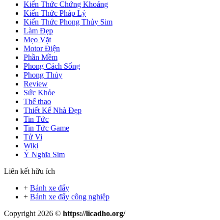
Kiến Thức Chứng Khoáng
Kiến Thức Pháp Lý
Kiến Thức Phong Thủy Sim
Làm Đẹp
Mẹo Vặt
Motor Điện
Phần Mềm
Phong Cách Sống
Phong Thủy
Review
Sức Khỏe
Thể thao
Thiết Kế Nhà Đẹp
Tin Tức
Tin Tức Game
Tử Vi
Wiki
Ý Nghĩa Sim
Liên kết hữu ích
+
Bánh xe đẩy
+
Bánh xe đẩy công nghiệp
Copyright 2026 ©
https://licadho.org/