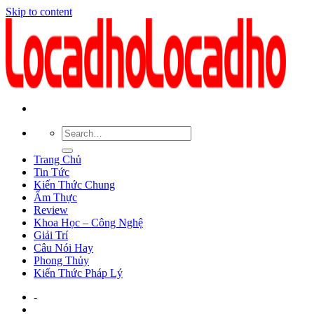
Skip to content
Trang Chủ
Tin Tức
Kiến Thức Chung
Ẩm Thực
Review
Khoa Học – Công Nghệ
Giải Trí
Câu Nói Hay
Phong Thủy
Kiến Thức Pháp Lý
-