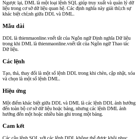
Ngược lại, DML là một loại lệnh SQL giúp truy xuất và quản lý dữ
liệu trong cơ sở dữ liệu quan hệ. Các định nghĩa này giải thí;ch sự
khác biệt chí;nh giữa DDL và DML.
Mẫu dài
DDL là thienmaonline.vnết tắt của Ngôn ngữ Định nghĩa Dữ liệu
trong khi DML là thienmaonline.vnết tắt của Ngôn ngữ Thao tác
Dữ liệu.
Các lệnh
Tạo, thả, thay đổi là một số lệnh DDL trong khi chèn, cập nhật, xóa
và chọn là một số lệnh DML.
Hiệu ứng
Một điểm khác biệt giữa DDL và DML là các lệnh DDL ảnh hưởng
đến toàn bộ cơ sở dữ liệu hoặc bảng, nhưng các lệnh DML ảnh
hưởng đến một hoặc nhiều bản ghi trong một bảng.
Cam kết
Các câu lệnh SQL với các lệnh DDL không thể được khôi phục.