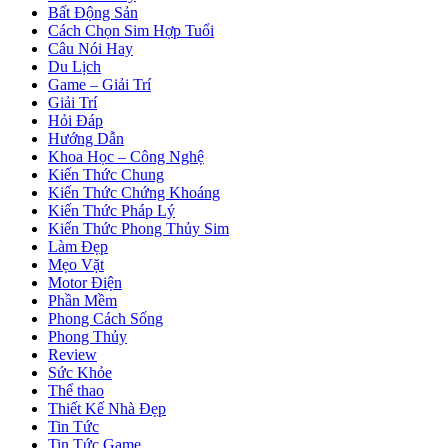
Bất Động Sản
Cách Chọn Sim Hợp Tuổi
Câu Nói Hay
Du Lịch
Game – Giải Trí
Giải Trí
Hỏi Đáp
Hướng Dẫn
Khoa Học – Công Nghệ
Kiến Thức Chung
Kiến Thức Chứng Khoáng
Kiến Thức Pháp Lý
Kiến Thức Phong Thủy Sim
Làm Đẹp
Mẹo Vặt
Motor Điện
Phần Mềm
Phong Cách Sống
Phong Thủy
Review
Sức Khỏe
Thể thao
Thiết Kế Nhà Đẹp
Tin Tức
Tin Tức Game