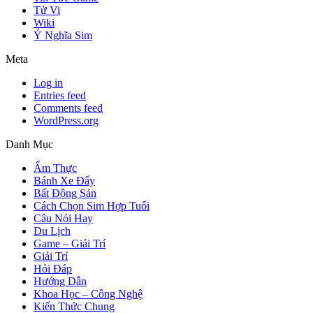
Tử Vi
Wiki
Ý Nghĩa Sim
Meta
Log in
Entries feed
Comments feed
WordPress.org
Danh Mục
Ẩm Thực
Bánh Xe Đẩy
Bất Động Sản
Cách Chọn Sim Hợp Tuổi
Câu Nói Hay
Du Lịch
Game – Giải Trí
Giải Trí
Hỏi Đáp
Hướng Dẫn
Khoa Học – Công Nghệ
Kiến Thức Chung