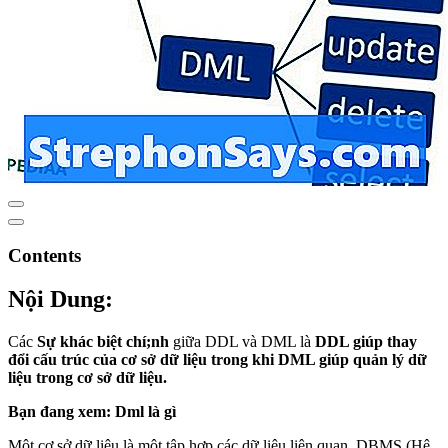
Contents
Nội Dung:
Các
Sự khác biệt chí;nh
giữa DDL và DML là
DDL giúp thay
đổi cấu trúc của cơ sở dữ liệu trong khi DML giúp quản lý dữ
liệu trong cơ sở dữ liệu.
Bạn đang xem: Dml là gì
Một cơ sở dữ liệu là một tập hợp các dữ liệu liên quan. DBMS (Hệ