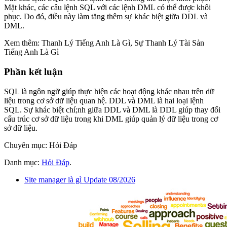
Mặt khác, các câu lệnh SQL với các lệnh DML có thể được khôi
phục. Do đó, điều này làm tăng thêm sự khác biệt giữa DDL và
DML.
Xem thêm: Thanh Lý Tiếng Anh Là Gì, Sự Thanh Lý Tài Sản
Tiếng Anh Là Gì
Phần kết luận
SQL là ngôn ngữ giúp thực hiện các hoạt động khác nhau trên dữ
liệu trong cơ sở dữ liệu quan hệ. DDL và DML là hai loại lệnh
SQL. Sự khác biệt chí;nh giữa DDL và DML là DDL giúp thay đổi
cấu trúc cơ sở dữ liệu trong khi DML giúp quản lý dữ liệu trong cơ
sở dữ liệu.
Chuyên mục: Hỏi Đáp
Danh mục:
Hỏi Đáp
.
Site manager là gì Update 08/2026