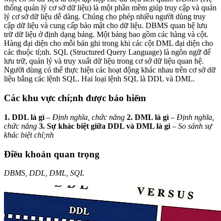
thống quản lý cơ sở dữ liệu) là một phần mềm giúp truy cập và quản
lý cơ sở dữ liệu dễ dàng. Chúng cho phép nhiều người dùng truy
cập dữ liệu và cung cấp bảo mật cho dữ liệu. DBMS quan hệ lưu
trữ dữ liệu ở định dạng bảng. Một bảng bao gồm các hàng và cột.
Hàng đại diện cho mỗi bản ghi trong khi các cột DML đại diện cho
các thuộc tí;nh. SQL (Structured Query Language) là ngôn ngữ để
lưu trữ, quản lý và truy xuất dữ liệu trong cơ sở dữ liệu quan hệ.
Người dùng có thể thực hiện các hoạt động khác nhau trên cơ sở dữ
liệu bằng các lệnh SQL. Hai loại lệnh SQL là DDL và DML.
Các khu vực chí;nh được bảo hiểm
1. DDL là gì
– Định nghĩa, chức năng
2. DML là gì
– Định nghĩa,
chức năng
3. Sự khác biệt giữa DDL và DML là gì
– So sánh sự
khác biệt chí;nh
Điều khoản quan trọng
DBMS, DDL, DML, SQL