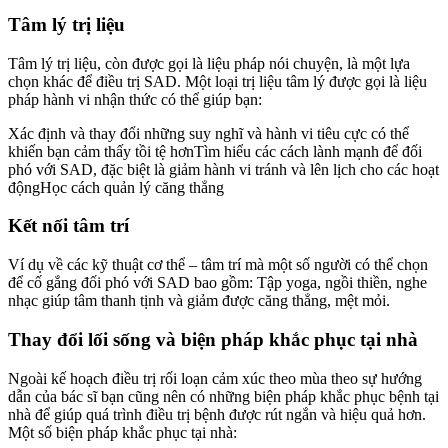
Tâm lý trị liệu
Tâm lý trị liệu, còn được gọi là liệu pháp nói chuyện, là một lựa
chọn khác để điều trị SAD. Một loại trị liệu tâm lý được gọi là liệu
pháp hành vi nhận thức có thể giúp bạn:
Xác định và thay đổi những suy nghĩ và hành vi tiêu cực có thể
khiến bạn cảm thấy tồi tệ hơnTìm hiểu các cách lành mạnh để đối
phó với SAD, đặc biệt là giảm hành vi tránh và lên lịch cho các hoạt
độngHọc cách quản lý căng thẳng
Kết nối tâm trí
Ví dụ về các kỹ thuật cơ thể – tâm trí mà một số người có thể chọn
để cố gắng đối phó với SAD bao gồm: Tập yoga, ngồi thiền, nghe
nhạc giúp tâm thanh tịnh và giảm được căng thẳng, mệt mỏi.
Thay đổi lối sống và biện pháp khắc phục tại nhà
Ngoài kế hoạch điều trị rối loạn cảm xúc theo mùa theo sự hướng
dẫn của bác sĩ bạn cũng nên có những biện pháp khắc phục bệnh tại
nhà để giúp quá trình điều trị bệnh được rút ngắn và hiệu quả hơn.
Một số biện pháp khắc phục tại nhà: