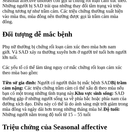
Seasonal affective disorder còn gọi là chứng rối loạn cảm xúc theo.
Những người bị SAD trải qua những thay đổi tâm trạng và triệu
chứng tương tự như trầm cảm. Các triệu chứng thường xuất hiện
vào mùa thu, mùa đông nên thường được gọi là trầm cảm mùa
đông.
Đối tượng dễ mắc bệnh
Phụ nữ thường bị chứng rối loạn cảm xúc theo mùa hơn nam
giới. Và SAD xảy ra thường xuyên hơn ở người trẻ tuổi hơn người
lớn tuổi.
Các yếu tố có thể làm tăng nguy cơ mắc chứng rối loạn cảm xúc
theo mùa bao gồm:
Tiền sử gia đình:
Người có người thân bị mắc bệnh SAD
Bị trầm
cảm nặng:
Các triệu chứng trầm cảm có thể xấu đi theo mùa nếu
bạn có một trong những tình trạng này.
Khu vực sinh sống:
SAD
thường gặp ở những người sống xa về phía bắc hoặc phía nam của
đường xích đạo. Điều này có thể là do ánh sáng mặt trời giảm trong
mùa đông và ngày dài hơn trong những tháng mùa hè.
Độ tuổi:
Những người nằm trong độ tuổi từ 15 – 55 tuổi
Triệu chứng của Seasonal affective