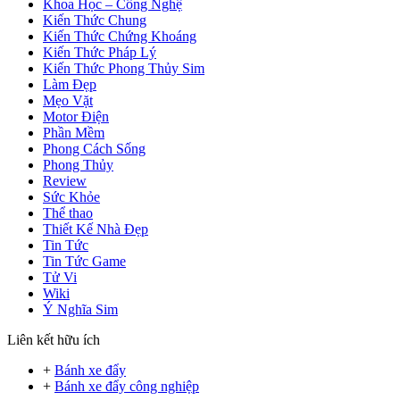
Khoa Học – Công Nghệ
Kiến Thức Chung
Kiến Thức Chứng Khoáng
Kiến Thức Pháp Lý
Kiến Thức Phong Thủy Sim
Làm Đẹp
Mẹo Vặt
Motor Điện
Phần Mềm
Phong Cách Sống
Phong Thủy
Review
Sức Khỏe
Thể thao
Thiết Kế Nhà Đẹp
Tin Tức
Tin Tức Game
Tử Vi
Wiki
Ý Nghĩa Sim
Liên kết hữu ích
+
Bánh xe đẩy
+
Bánh xe đẩy công nghiệp