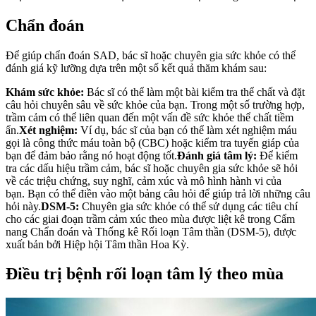
Chẩn đoán
Để giúp chẩn đoán SAD, bác sĩ hoặc chuyên gia sức khỏe có thể
đánh giá kỹ lưỡng dựa trên một số kết quả thăm khám sau:
Khám sức khỏe:
Bác sĩ có thể làm một bài kiểm tra thể chất và đặt
câu hỏi chuyên sâu về sức khỏe của bạn. Trong một số trường hợp,
trầm cảm có thể liên quan đến một vấn đề sức khỏe thể chất tiềm
ẩn.
Xét nghiệm:
Ví dụ, bác sĩ của bạn có thể làm xét nghiệm máu
gọi là công thức máu toàn bộ (CBC) hoặc kiểm tra tuyến giáp của
bạn để đảm bảo rằng nó hoạt động tốt.
Đánh giá tâm lý:
Để kiểm
tra các dấu hiệu trầm cảm, bác sĩ hoặc chuyên gia sức khỏe sẽ hỏi
về các triệu chứng, suy nghĩ, cảm xúc và mô hình hành vi của
bạn. Bạn có thể điền vào một bảng câu hỏi để giúp trả lời những câu
hỏi này.
DSM-5:
Chuyên gia sức khỏe có thể sử dụng các tiêu chí
cho các giai đoạn trầm cảm xúc theo mùa được liệt kê trong Cẩm
nang Chẩn đoán và Thống kê Rối loạn Tâm thần (DSM-5), được
xuất bản bởi Hiệp hội Tâm thần Hoa Kỳ.
Điều trị bệnh rối loạn tâm lý theo mùa