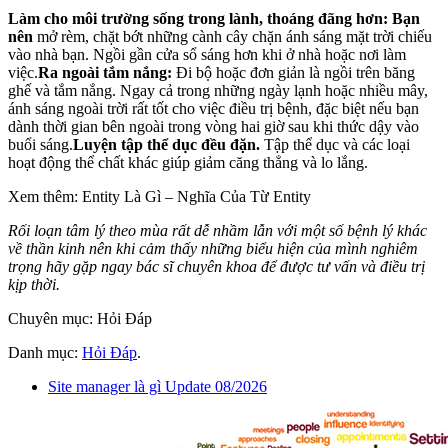
Làm cho môi trường sống trong lành, thoáng đãng hơn:
Bạn
nên
mở rèm, chặt bớt những cành cây chặn ánh sáng mặt trời chiếu
vào nhà bạn. Ngồi gần cửa sổ sáng hơn khi ở nhà hoặc nơi làm
việc.
Ra ngoài tắm nắng:
Đi bộ hoặc đơn giản là ngồi trên băng
ghế và tắm nắng. Ngay cả trong những ngày lạnh hoặc nhiều mây,
ánh sáng ngoài trời rất tốt cho việc điều trị bệnh, đặc biệt nếu bạn
dành thời gian bên ngoài trong vòng hai giờ sau khi thức dậy vào
buổi sáng.
Luyện tập thể dục đều đặn.
Tập thể dục và các loại
hoạt động thể chất khác giúp giảm căng thẳng và lo lắng.
Xem thêm: Entity Là Gì – Nghĩa Của Từ Entity
Rối loạn tâm lý theo mùa rất dễ nhầm lẫn với một số bệnh lý khác
về thần kinh nên khi cảm thấy những biểu hiện của mình nghiêm
trọng hãy gặp ngay bác sĩ chuyên khoa để được tư vấn và điều trị
kịp thời.
Chuyên mục: Hỏi Đáp
Danh mục:
Hỏi Đáp
.
Site manager là gì Update 08/2026