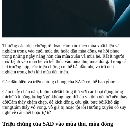
Thường các triệu chứng rối loạn cảm xúc theo mùa xuất hiện và
nghiêm trọng vào cuối mùa thu hoặc đầu mùa đông và hồi phục
trong những ngày nắng hơn của mùa xuân và mùa hè. Rất ít người
mắc bệnh vào mùa hè và kết thúc vào mùa thu, mùa đông. Trong cả
hai trường hợp, các triệu chứng có thể bắt đầu nhẹ và trở nên
nghiêm trọng hơn khi mùa tiến triển.
Các dấu hiệu và triệu chứng chung của SAD có thể bao gồm:
Cảm thấy chán nản, buồn bãMất hứng thú với các hoạt động từng
thíchCó ít năng lượngNgủ không ngonKhẩu vị, tính nết trở nên thay
đổiCảm thấy chậm chạp, dễ kích động, cáu gắt, bực bộiKhó tập
trungCảm thấy vô vọng, vô giá trị hoặc tội lỗiThường xuyên có suy
nghĩ về cái chết hoặc tự tử
Triệu chứng của SAD vào mùa thu, mùa đông