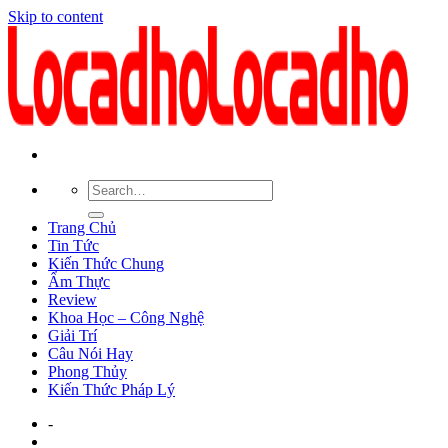
Skip to content
Trang Chủ
Tin Tức
Kiến Thức Chung
Ẩm Thực
Review
Khoa Học – Công Nghệ
Giải Trí
Câu Nói Hay
Phong Thủy
Kiến Thức Pháp Lý
-