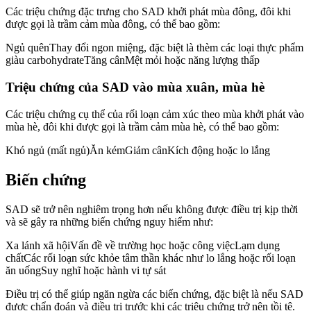
Các triệu chứng đặc trưng cho SAD khởi phát mùa đông, đôi khi
được gọi là trầm cảm mùa đông, có thể bao gồm:
Ngủ quênThay đổi ngon miệng, đặc biệt là thèm các loại thực phẩm
giàu carbohydrateTăng cânMệt mỏi hoặc năng lượng thấp
Triệu chứng của SAD vào mùa xuân, mùa hè
Các triệu chứng cụ thể của rối loạn cảm xúc theo mùa khởi phát vào
mùa hè, đôi khi được gọi là trầm cảm mùa hè, có thể bao gồm:
Khó ngủ (mất ngủ)Ăn kémGiảm cânKích động hoặc lo lắng
Biến chứng
SAD sẽ trở nên nghiêm trọng hơn nếu không được điều trị kịp thời
và sẽ gây ra những biến chứng nguy hiểm như:
Xa lánh xã hộiVấn đề về trường học hoặc công việcLạm dụng
chấtCác rối loạn sức khỏe tâm thần khác như lo lắng hoặc rối loạn
ăn uốngSuy nghĩ hoặc hành vi tự sát
Điều trị có thể giúp ngăn ngừa các biến chứng, đặc biệt là nếu SAD
được chẩn đoán và điều trị trước khi các triệu chứng trở nên tồi tệ.