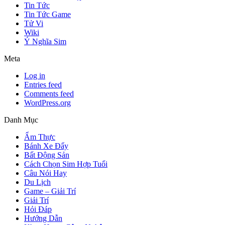
Tin Tức
Tin Tức Game
Tử Vi
Wiki
Ý Nghĩa Sim
Meta
Log in
Entries feed
Comments feed
WordPress.org
Danh Mục
Ẩm Thực
Bánh Xe Đẩy
Bất Động Sản
Cách Chọn Sim Hợp Tuổi
Câu Nói Hay
Du Lịch
Game – Giải Trí
Giải Trí
Hỏi Đáp
Hướng Dẫn