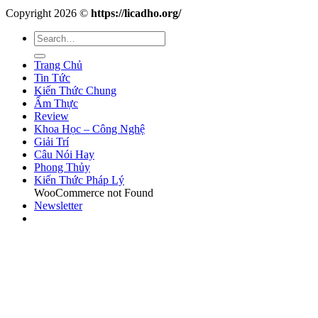
Copyright 2026 ©
https://licadho.org/
Trang Chủ
Tin Tức
Kiến Thức Chung
Ẩm Thực
Review
Khoa Học – Công Nghệ
Giải Trí
Câu Nói Hay
Phong Thủy
Kiến Thức Pháp Lý
WooCommerce not Found
Newsletter