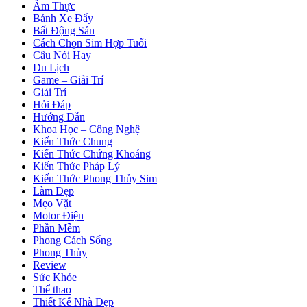
Ẩm Thực
Bánh Xe Đẩy
Bất Động Sản
Cách Chọn Sim Hợp Tuổi
Câu Nói Hay
Du Lịch
Game – Giải Trí
Giải Trí
Hỏi Đáp
Hướng Dẫn
Khoa Học – Công Nghệ
Kiến Thức Chung
Kiến Thức Chứng Khoáng
Kiến Thức Pháp Lý
Kiến Thức Phong Thủy Sim
Làm Đẹp
Mẹo Vặt
Motor Điện
Phần Mềm
Phong Cách Sống
Phong Thủy
Review
Sức Khỏe
Thể thao
Thiết Kế Nhà Đẹp