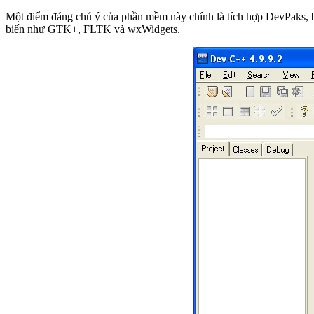
Một điểm đáng chú ý của phần mềm này chính là tích hợp DevPaks, b
biến như GTK+, FLTK và wxWidgets.