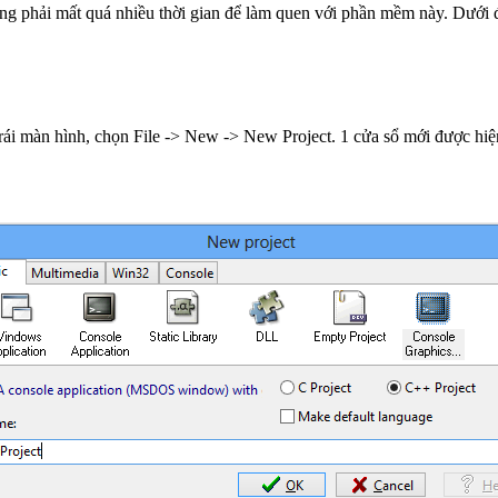
 phải mất quá nhiều thời gian để làm quen với phần mềm này. Dưới đâ
rái màn hình, chọn File -> New -> New Project. 1 cửa sổ mới được hiện