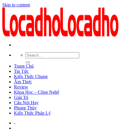
Skip to content
Trang Chủ
Tin Tức
Kiến Thức Chung
Ẩm Thực
Review
Khoa Học – Công Nghệ
Giải Trí
Câu Nói Hay
Phong Thủy
Kiến Thức Pháp Lý
-