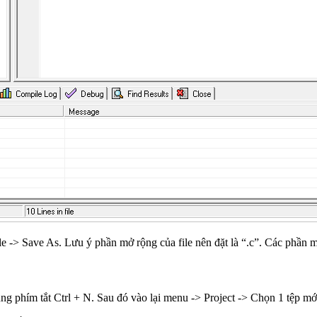
 -> Save As. Lưu ý phần mở rộng của file nên đặt là “.c”. Các phần mở
g phím tắt Ctrl + N. Sau đó vào lại menu -> Project -> Chọn 1 tệp mớ