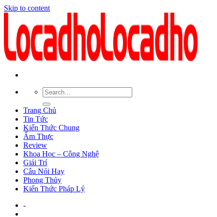
Skip to content
Trang Chủ
Tin Tức
Kiến Thức Chung
Ẩm Thực
Review
Khoa Học – Công Nghệ
Giải Trí
Câu Nói Hay
Phong Thủy
Kiến Thức Pháp Lý
-