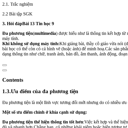
2.1. Trắc nghiệm
2.2 Bài tập SGK
3. Hỏi đápBài 13 Tin học 9
Đa phương tiện
(
multimedia
) được hiểu như là thông tin kết hợp từ
máy tính.
Khi không sử dụng máy tính:
Khi giảng bài, thầy cô giáo vừa nói 
bài học có thể còn có cả hình vẽ (hoặc ảnh) để minh hoạ.Các sản phẩ
dạng thông tin như chữ, tranh ảnh, bản đồ, âm thanh, ảnh động, đoạ
Contents
1.3.Ưu điểm của đa phương tiện
Đa phương tiện là một lĩnh vực tương đối mới nhưng do có nhiều ưu 
Một số ưu điểm chính ở khía cạnh sử dụng:
Đa phương tiện thể hiện thông tin tốt hơn
:Việc kết hợp và thể hiệ
đủ và nhanh hơn.Chẳng hạn, có những khái niệm hoặc hiện tượng tự n