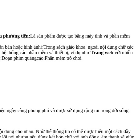
 phương tiện:
Là sản phẩm được tạo bằng máy tính và phần mềm
văn bản hoặc hình ảnh);Trong sách giáo khoa, ngoài nội dung chữ các
 hệ thống các phần mềm và thiết bị, ví dụ như:
Trang web
với nhiều
iện;Đoạn phim quảngcáo;Phần mềm trò chơi.
iện ngày càng phong phú và được sử dụng rộng rãi trong đời sống.
nội dung cho nhau. Nhờ thế thông tin có thể được hiểu một cách đầy
 lời nói nhưng nếu dùng kết hợp chữ với ảnh động, âm thanh sẽ giúp