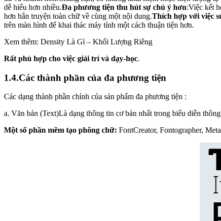
dễ hiểu hơn nhiều.
Đa phương tiện thu hút sự chú ý hơn
:Việc kết 
hơn hẳn truyện toàn chữ về cùng một nội dung.
Thích hợp với việc 
trên màn hình để khai thác máy tính một cách thuận tiện hơn.
Xem thêm: Density Là Gì – Khối Lượng Riêng
Rất phù hợp cho việc giải trí và dạy-học
.
1.4.Các thành phần của đa phương tiện
Các dạng thành phần chính của sản phẩm đa phương tiện :
a. Văn bản (Text)Là dạng thông tin cơ bản nhất trong biểu diễn thôn
Một số phần mềm tạo phông chữ:
FontCreator, Fontographer, Met