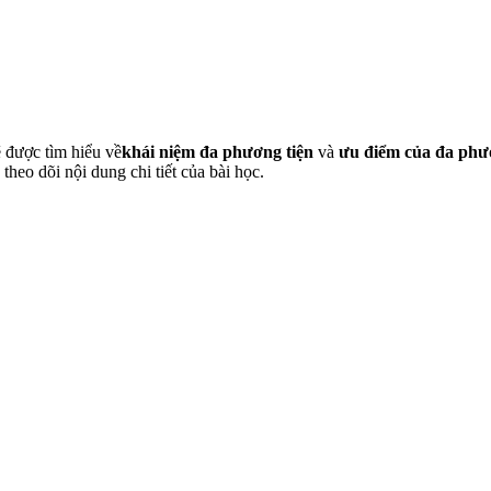
 được tìm hiểu về
khái niệm đa phương tiện
và
ưu điểm của đa phư
eo dõi nội dung chi tiết của bài học.