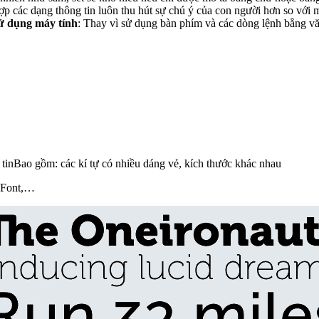
hợp các dạng thông tin luôn thu hút sự chú ý của con người hơn so với m
sử dụng máy tính
: Thay vì sử dụng bàn phím và các dòng lệnh bằng vă
g tinBao gồm: các kí tự có nhiều dáng vẻ, kích thước khác nhau
aFont,…