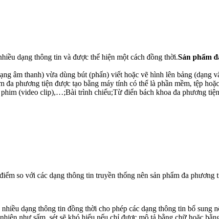
 nhiều dạng thông tin và được thể hiện một cách đồng thời.
Sản phẩm đa
(dạng âm thanh) vừa dùng bút (phấn) viết hoặc vẽ hình lên bảng (dạng 
m đa phương tiện được tạo bằng máy tính có thể là phần mềm, tệp hoặc
n phim (video clip),…;Bài trình chiếu;Từ điển bách khoa đa phương t
điểm so với các dạng thông tin truyền thống nên sản phẩm đa phương t
n nhiều dạng thông tin đồng thời cho phép các dạng thông tin bổ sung 
hiên như sấm, sét sẽ khó hiểu nếu chỉ được mô tả bằng chữ hoặc bằng