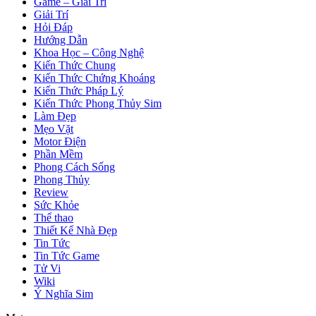
Game – Giải Trí
Giải Trí
Hỏi Đáp
Hướng Dẫn
Khoa Học – Công Nghệ
Kiến Thức Chung
Kiến Thức Chứng Khoáng
Kiến Thức Pháp Lý
Kiến Thức Phong Thủy Sim
Làm Đẹp
Mẹo Vặt
Motor Điện
Phần Mềm
Phong Cách Sống
Phong Thủy
Review
Sức Khỏe
Thể thao
Thiết Kế Nhà Đẹp
Tin Tức
Tin Tức Game
Tử Vi
Wiki
Ý Nghĩa Sim