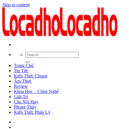
Skip to content
Trang Chủ
Tin Tức
Kiến Thức Chung
Ẩm Thực
Review
Khoa Học – Công Nghệ
Giải Trí
Câu Nói Hay
Phong Thủy
Kiến Thức Pháp Lý
-