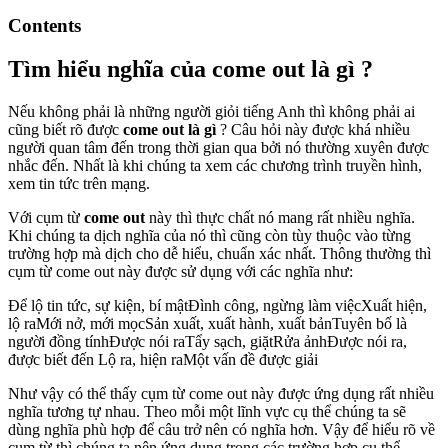
Contents
Tìm hiểu nghĩa của come out là gì ?
Nếu không phải là những người giỏi tiếng Anh thì không phải ai
cũng biết rõ được
come out là gì
? Câu hỏi này được khá nhiều
người quan tâm đến trong thời gian qua bởi nó thường xuyên được
nhắc đến. Nhất là khi chúng ta xem các chương trình truyền hình,
xem tin tức trên mạng.
Với cụm từ
come out
này thì thực chất nó mang rất nhiều nghĩa.
Khi chúng ta dịch nghĩa của nó thì cũng còn tùy thuộc vào từng
trường hợp mà dịch cho dễ hiểu, chuẩn xác nhất. Thông thường thì
cụm từ come out này được sử dụng với các nghĩa như:
Để lộ tin tức, sự kiện, bí mậtĐình công, ngừng làm việcXuất hiện,
lộ raMới nở, mới mọcSản xuất, xuất hành, xuất bảnTuyên bố là
người đồng tínhĐược nói raTẩy sạch, giặtRửa ảnhĐược nói ra,
được biết đến Lộ ra, hiện raMột vấn đề được giải
Như vậy có thể thấy cụm từ come out này được ứng dụng rất nhiều
nghĩa tương tự nhau. Theo mỗi một lĩnh vực cụ thể chúng ta sẽ
dùng nghĩa phù hợp để câu trở nên có nghĩa hơn. Vậy để hiểu rõ về
cụm từ thì chúng ta nên ứng dụng trong các trường hợp cụ thể.