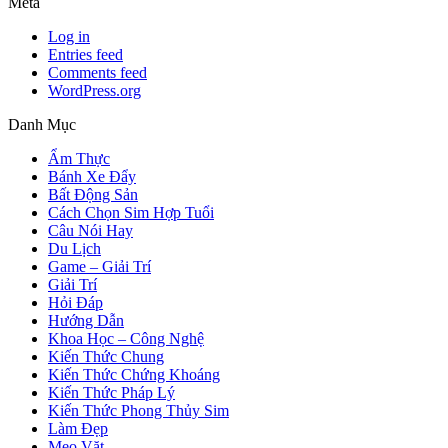
Meta
Log in
Entries feed
Comments feed
WordPress.org
Danh Mục
Ẩm Thực
Bánh Xe Đẩy
Bất Động Sản
Cách Chọn Sim Hợp Tuổi
Câu Nói Hay
Du Lịch
Game – Giải Trí
Giải Trí
Hỏi Đáp
Hướng Dẫn
Khoa Học – Công Nghệ
Kiến Thức Chung
Kiến Thức Chứng Khoáng
Kiến Thức Pháp Lý
Kiến Thức Phong Thủy Sim
Làm Đẹp
Mẹo Vặt