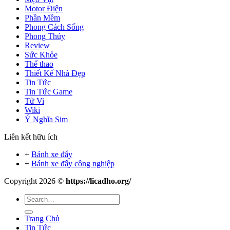
Motor Điện
Phần Mềm
Phong Cách Sống
Phong Thủy
Review
Sức Khỏe
Thể thao
Thiết Kế Nhà Đẹp
Tin Tức
Tin Tức Game
Tử Vi
Wiki
Ý Nghĩa Sim
Liên kết hữu ích
+
Bánh xe đẩy
+
Bánh xe đẩy công nghiệp
Copyright 2026 ©
https://licadho.org/
Trang Chủ
Tin Tức