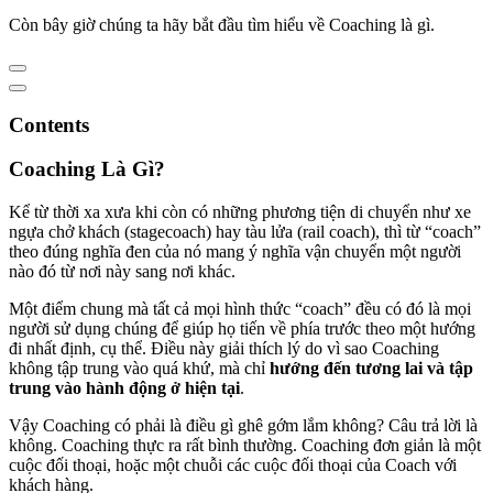
Còn bây giờ chúng ta hãy bắt đầu tìm hiểu về Coaching là gì.
Contents
Coaching Là Gì?
Kể từ thời xa xưa khi còn có những phương tiện di chuyển như xe
ngựa chở khách (stagecoach) hay tàu lửa (rail coach), thì từ “coach”
theo đúng nghĩa đen của nó mang ý nghĩa vận chuyển một người
nào đó từ nơi này sang nơi khác.
Một điểm chung mà tất cả mọi hình thức “coach” đều có đó là mọi
người sử dụng chúng để giúp họ tiến về phía trước theo một hướng
đi nhất định, cụ thể. Điều này giải thích lý do vì sao Coaching
không tập trung vào quá khứ, mà chỉ
hướng đến tương lai và tập
trung vào hành động ở hiện tại
.
Vậy Coaching có phải là điều gì ghê gớm lắm không? Câu trả lời là
không. Coaching thực ra rất bình thường. Coaching đơn giản là một
cuộc đối thoại, hoặc một chuỗi các cuộc đối thoại của Coach với
khách hàng.