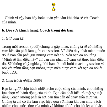
. Chính vì vậy bạn hãy hoàn toàn yên tâm khi chia sẻ với Coach
của mình.
b. Đối với khách hàng, Coach trông đợi bạn:
1. Giữ cam kết
Trong mỗi session (buổi) chúng ta gặp nhau, chúng ta sẽ có những
cam kết cần phải làm giữa các session. Và điều duy nhất mình muốn
đó là bạn cần phải giữ những cam kết đó. Nếu bạn đã nói rằng
“Mình sẽ làm điều này” thì bạn cần phải giữ cam kết thực hiện điều
đó. Sẽ không có ý nghĩa gì khi bạn tới mỗi buổi coaching session và
nói với mình rằng bạn không thực hiện được cam kết bạn đã nói ở
buổi trước.
2. Chịu trách nhiệm 100%
Bạn là người chịu trách nhiệm cho cuộc sống của mình, cho những
lựa chọn và hành động của mình. Bạn cần phải hiểu rõ một sự thật
rằng Coach không phải là nơi bạn tìm đến để chạy trốn thực tại.
Chúng ta chỉ có thể làm việc hiệu quả với nhau khi bạn chịu trách
nhiệm cho cuộc sống của mình và không đổ lỗi cho bất kỳ ai khác.