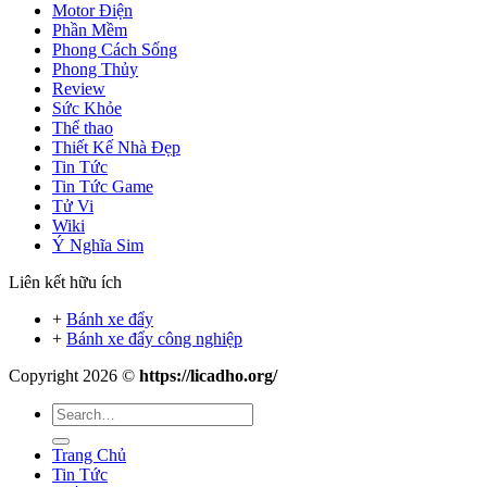
Motor Điện
Phần Mềm
Phong Cách Sống
Phong Thủy
Review
Sức Khỏe
Thể thao
Thiết Kế Nhà Đẹp
Tin Tức
Tin Tức Game
Tử Vi
Wiki
Ý Nghĩa Sim
Liên kết hữu ích
+
Bánh xe đẩy
+
Bánh xe đẩy công nghiệp
Copyright 2026 ©
https://licadho.org/
Trang Chủ
Tin Tức