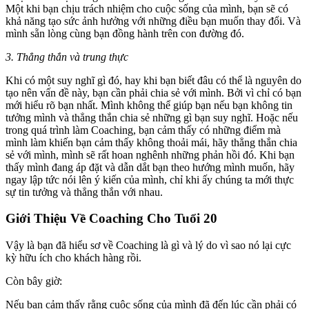
Một khi bạn chịu trách nhiệm cho cuộc sống của mình, bạn sẽ có
khả năng tạo sức ảnh hưởng với những điều bạn muốn thay đổi. Và
mình sẵn lòng cùng bạn đồng hành trên con đường đó.
3. Thẳng thắn và trung thực
Khi có một suy nghĩ gì đó, hay khi bạn biết đâu có thể là nguyên do
tạo nên vấn đề này, bạn cần phải chia sẻ với mình. Bởi vì chỉ có bạn
mới hiểu rõ bạn nhất. Mình không thể giúp bạn nếu bạn không tin
tưởng mình và thẳng thắn chia sẻ những gì bạn suy nghĩ. Hoặc nếu
trong quá trình làm Coaching, bạn cảm thấy có những điểm mà
mình làm khiến bạn cảm thấy không thoải mái, hãy thẳng thắn chia
sẻ với mình, mình sẽ rất hoan nghênh những phản hồi đó. Khi bạn
thấy mình đang áp đặt và dẫn dắt bạn theo hướng mình muốn, hãy
ngay lập tức nói lên ý kiến của mình, chỉ khi ấy chúng ta mới thực
sự tin tưởng và thẳng thắn với nhau.
Giới Thiệu Về Coaching Cho Tuổi 20
Vậy là bạn đã hiểu sơ về Coaching là gì và lý do vì sao nó lại cực
kỳ hữu ích cho khách hàng rồi.
Còn bây giờ:
Nếu bạn cảm thấy rằng cuộc sống của mình đã đến lúc cần phải có