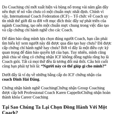
Do Coaching chỉ mới xuất hiện và bùng nổ trong vài năm gần đây
nên thực tế nó vẫn chưa có một chuẩn mực nhất định. Chính vì
vậy, International Coach Federation (ICF) – Tổ chức về Coach uy
tín nhất thế giới đã ra đời với mục đích thúc đẩy sự phát triển của
ngành Coaching, tạo nên một chuẩn mực chung trong việc đào tạo
và cấp chứng chỉ hành nghề cho các Coach.
Để đảm bảo rằng mình lựa chọn đúng người Coach, bạn cần phải
tìm hiểu kỹ xem người này đã được qua đào tạo hay chưa? Đã được
cấp chứng chỉ hành nghề hay chưa? Bởi vì đây là một điều cực kỳ
quan trọng để đảm bảo quyền lợi của bạn. Tuy nhiên, mình cũng
phải chia sẻ rằng có chứng nhận ICF không đồng nghĩa rằng họ là
Coach giỏi. Tất cả mọi thứ đều là tương đối mà thôi. Câu hỏi cuối
cùng bạn phải tự hỏi là:
“Người này có thể giúp gì cho mình?”
Dưới đây là ví dụ về những bằng cấp do ICF chứng nhận của
coach Đinh Hải Đăng
.
Chứng nhận hành nghề CoachingChứng nhận Group Coaching
được cấp bởi Professional Coach Karen CappelloChứng nhận hoàn
thành khóa Career Coaching
Tại Sao Chúng Ta Lại Chọn Đồng Hành Với Một
Coach?