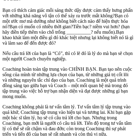
Bạn có thích cảm giác mỗi sáng thức dậy được cảm thấy hưng phấn
với những khả năng vô tận có thể xảy ra trước mắt không?Bạn có
một ước mơ mà dường như không biết cách nào để hiện thực hóa
nó?Bạn có muốn có nhiều thời gian?Tiền bạc? niềm vui hơn? (bạn
hãy điền tiếp thêm vào chỗ trống __________? nếu muốn).Bạn
khao khát làm một điều gì đó khác biệt nhưng lại không biết nó là gì
và làm sao để đến được đó?
Nếu câu trả lời của bạn là “Có”, thì có lẽ đó là lý do mà bạn sẽ chọn
một người Coach chuyên nghiệp.
Coaching hoàn toàn tập trung vào CHÍNH BẠN. Bạn tạo nên cuộc
sống của mình từ những lựa chọn của bạn, từ những giá trị cốt lõi
và những nguyên tắc chỉ đạo của bạn. Coaching là một quá trình
đồng sáng tạo giữa bạn và Coach – một mối quan hệ mà trong đó
tập trung vào việc hỗ trợ bạn nhận diện và đạt được những gì bạn
mong muốn.
Coaching không phải là tư vấn tâm lý. Tư vấn tâm lý tập trung vào
quá khứ, Coaching tập trung vào hiện tại và tương lai. Khi bạn gặp
một bác sĩ tâm lý, họ sẽ có câu trả lời cho bạn. Nhưng trong
Coaching, bạn mới là người có câu trả lời. Tiến độ trong tư vấn tâm
lý có thể sẽ rất chậm và đau đớn; còn trong Coaching thì sự phát
triển và tiến độ của bạn sẽ rất nhanh và còn thú vị nữa.