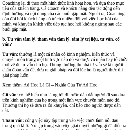
Coaching lại đi theo một hình thức linh hoạt hơn, và dựa theo mục
tiêu của khách hàng. Cả Coach và khách hàng đều tác động đến
định hướng và nội dung của các buổi gặp mặt. Ngoài ra, Coaching
còn đòi hỏi khách hàng có trách nhiệm đối với việc học hỏi của
mình và khuyến khích việc tiếp tục học hỏi không ngừng sau các
buổi gặp mặt.
b. Tư vấn tâm lý, tham vấn tâm lý, tâm lý trị liệu, tư vấn, cố
vấn?
Tư vấn
: thường là một cá nhân có kinh nghiệm, kiến thức và
chuyên môn trong một lĩnh vực nào đó và được cá nhân hay tổ chức
mời về để tư vấn cho họ. Thông thường thì nhà tư vấn sẽ là người
chẩn đoán vấn đề, đưa ra giải pháp và đôi lúc họ là người thực thi
giải pháp luôn.
Xem thêm: Ad Hoc Là Gì – Nghĩa Của Từ Ad Hoc
Cố vấn
: có thể hiểu như là người đi trước dẫn dắt người đi sau dựa
trên kinh nghiệm của họ trong một lĩnh vực chuyên môn nào đó.
Thường thì họ sẽ đưa ra lời khuyên, chỉ bảo cho người được dẫn
dắt.
Tham vấn
: công việc này tập trung vào việc chữa lành nỗi đau
trong quá khứ. Nó tập trung vào việc giải quyết những gì đã diễn ra