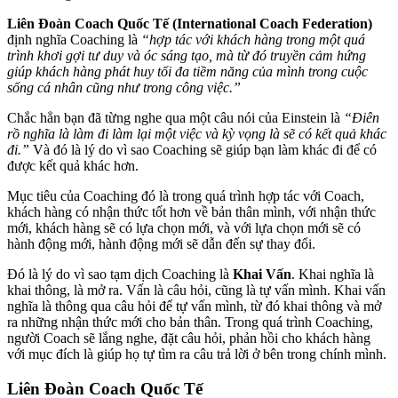
Liên Đoàn Coach Quốc Tế (International Coach Federation)
định nghĩa Coaching là
“hợp tác với khách hàng trong một quá
trình khơi gợi tư duy và óc sáng tạo, mà từ đó truyền cảm hứng
giúp khách hàng phát huy tối đa tiềm năng của mình trong cuộc
sống cá nhân cũng như trong công việc.”
Chắc hẳn bạn đã từng nghe qua một câu nói của Einstein là
“Điên
rồ nghĩa là làm đi làm lại một việc và kỳ vọng là sẽ có kết quả khác
đi.”
Và đó là lý do vì sao Coaching sẽ giúp bạn làm khác đi để có
được kết quả khác hơn.
Mục tiêu của Coaching đó là trong quá trình hợp tác với Coach,
khách hàng có nhận thức tốt hơn về bản thân mình, với nhận thức
mới, khách hàng sẽ có lựa chọn mới, và với lựa chọn mới sẽ có
hành động mới, hành động mới sẽ dẫn đến sự thay đổi.
Đó là lý do vì sao tạm dịch Coaching là
Khai Vấn
. Khai nghĩa là
khai thông, là mở ra. Vấn là câu hỏi, cũng là tự vấn mình. Khai vấn
nghĩa là thông qua câu hỏi để tự vấn mình, từ đó khai thông và mở
ra những nhận thức mới cho bản thân. Trong quá trình Coaching,
người Coach sẽ lắng nghe, đặt câu hỏi, phản hồi cho khách hàng
với mục đích là giúp họ tự tìm ra câu trả lời ở bên trong chính mình.
Liên Đoàn Coach Quốc Tế