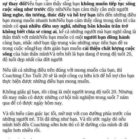
sự thay đổi
Nếu bạn cảm thấy rằng bạn
không muốn tiếp tục sống
cuộc sống như trước
đây nữaNếu bạn cảm thấy cần một người
lắng nghe, tin tưởng, thúc đẩy và hỗ trợ bạn
tiến đến những điều
bạn mong muốn nhanh hơnNếu bạn cảm thấy rằng trong tâm trí của
mình có
quá nhiều điều suy nghĩ, những băn khoăn trăn trở
không biết chia sẻ cùng ai
, kể cả những người mà bạn nghĩ rằng là
thân thiết với mìnhNếu bạn muốn có một
người bạn đồng hành
cùng bạn, nhắc nhở bạn tập trung vào những mục tiêu bạn đề ra
trong cuộc sốngHay đơn giản bạn muốn
cải thiện chất lượng cuộc
sống
của bản thân mìnhVà trên hết là bạn đang ở trong độ tuổi 20,
độ tuổi đẹp nhất của đời người
Nếu tất cả những điều trên đúng với mong muốn của bạn, thì
Coaching Cho Tuổi 20 sẽ là một công cụ hữu ích để hỗ trợ cho bạn
thực hiện được những điều bạn mong muốn.
Không giấu gì bạn, tôi cũng là một người trong độ tuổi 20. Nhưng
tôi may mắn có được những cơ hội trải nghiệm trong suốt 7 năm
qua để có được ngày hôm nay.
Và tôi hiểu cảm giác lạc lối, mờ mịt với con đường phía trước của
những người trẻ. Tôi đã từng như bạn. Và tôi ước ngày đó nếu
mình biết đến Coaching sớm hơn thì có lẽ đường của mình đi đã
ngắn hơn nhiều rồi.