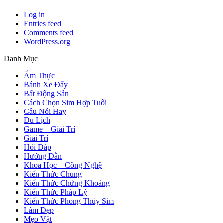
Log in
Entries feed
Comments feed
WordPress.org
Danh Mục
Ẩm Thực
Bánh Xe Đẩy
Bất Động Sản
Cách Chọn Sim Hợp Tuổi
Câu Nói Hay
Du Lịch
Game – Giải Trí
Giải Trí
Hỏi Đáp
Hướng Dẫn
Khoa Học – Công Nghệ
Kiến Thức Chung
Kiến Thức Chứng Khoáng
Kiến Thức Pháp Lý
Kiến Thức Phong Thủy Sim
Làm Đẹp
Mẹo Vặt