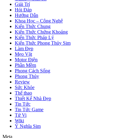
Giải Trí
Hỏi Đáp
Hướng Dẫn
Khoa Học – Công Nghệ
Kiến Thức Chung
Kiến Thức Chứng Khoáng
Kiến Thức Pháp Lý
Kiến Thức Phong Thủy Sim
Làm Đẹp
Mẹo Vặt
Motor Điện
Phần Mềm
Phong Cách Sống
Phong Thủy
Review
Sức Khỏe
Thể thao
Thiết Kế Nhà Đẹp
Tin Tức
Tin Tức Game
Tử Vi
Wiki
Ý Nghĩa Sim
Meta