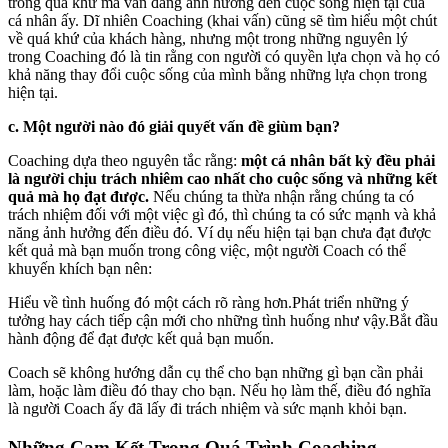
trong quá khứ mà vẫn đang ảnh hưởng đến cuộc sống hiện tại của
cá nhân ấy. Dĩ nhiên Coaching (khai vấn) cũng sẽ tìm hiểu một chút
về quá khứ của khách hàng, nhưng một trong những nguyên lý
trong Coaching đó là tin rằng con người có quyền lựa chọn và họ có
khả năng thay đổi cuộc sống của mình bằng những lựa chọn trong
hiện tại.
c. Một người nào đó giải quyết vấn đề giùm bạn?
Coaching dựa theo nguyên tắc rằng:
một cá nhân bất kỳ đều phải
là người chịu trách nhiêm cao nhất cho cuộc sống và những kết
quả mà họ đạt được.
Nếu chúng ta thừa nhận rằng chúng ta có
trách nhiệm đối với một việc gì đó, thì chúng ta có sức mạnh và khả
năng ảnh hưởng đến điều đó. Ví dụ nếu hiện tại bạn chưa đạt được
kết quả mà bạn muốn trong công việc, một người Coach có thể
khuyến khích bạn nên:
Hiểu về tình huống đó một cách rõ ràng hơn.Phát triển những ý
tưởng hay cách tiếp cận mới cho những tình huống như vậy.Bắt đầu
hành động để đạt được kết quả bạn muốn.
Coach sẽ không hướng dẫn cụ thể cho bạn những gì bạn cần phải
làm, hoặc làm điều đó thay cho bạn. Nếu họ làm thế, điều đó nghĩa
là người Coach ấy đã lấy đi trách nhiệm và sức mạnh khỏi bạn.
Những Cam Kết Trong Quá Trình Coaching