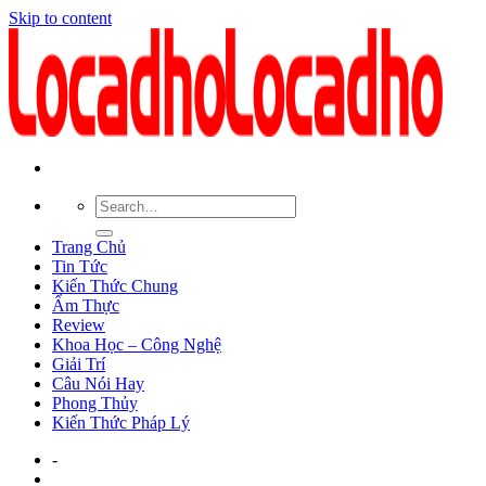
Skip to content
Trang Chủ
Tin Tức
Kiến Thức Chung
Ẩm Thực
Review
Khoa Học – Công Nghệ
Giải Trí
Câu Nói Hay
Phong Thủy
Kiến Thức Pháp Lý
-