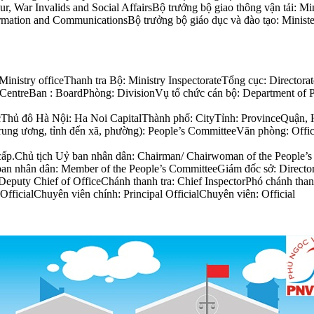
r, War Invalids and Social AffairsBộ trưởng bộ giao thông vận tải: Mi
ormation and CommunicationsBộ trưởng bộ giáo dục và đào tạo: Ministe
inistry officeThanh tra Bộ: Ministry InspectorateTổng cục: Director
entreBan : BoardPhòng: DivisionVụ tổ chức cán bộ: Department of P
 thuộcThủ đô Hà Nội: Ha Noi CapitalThành phố: CityTỉnh: ProvinceQu
 Trung ương, tỉnh đến xã, phường): People’s CommitteeVăn phòng: O
cấp.Chủ tịch Uỷ ban nhân dân: Chairman/ Chairwoman of the People’s
n nhân dân: Member of the People’s CommitteeGiám đốc sở: Director
puty Chief of OfficeChánh thanh tra: Chief InspectorPhó chánh than
fficialChuyên viên chính: Principal OfficialChuyên viên: Official