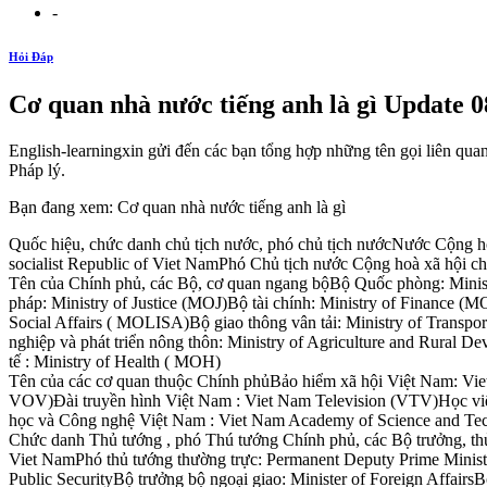
-
Hỏi Đáp
Cơ quan nhà nước tiếng anh là gì Update 0
English-learningxin gửi đến các bạn tổng hợp những tên gọi liên quan
Pháp lý.
Bạn đang xem: Cơ quan nhà nước tiếng anh là gì
Quốc hiệu, chức danh chủ tịch nước, phó chủ tịch nướcNước Cộng ho
socialist Republic of Viet NamPhó Chủ tịch nước Cộng hoà xã hội chủ
Tên của Chính phủ, các Bộ, cơ quan ngang bộBộ Quốc phòng: Minist
pháp: Ministry of Justice (MOJ)Bộ tài chính: Ministry of Finance (M
Social Affairs ( MOLISA)Bộ giao thông vân tải: Ministry of Transp
nghiệp và phát triển nông thôn: Ministry of Agriculture and Rural
tế : Ministry of Health ( MOH)
Tên của các cơ quan thuộc Chính phủBảo hiểm xã hội Việt Nam: Vi
VOV)Đài truyền hình Việt Nam : Viet Nam Television (VTV)Học việ
học và Công nghệ Việt Nam : Viet Nam Academy of Science and Te
Chức danh Thủ tướng , phó Thú tướng Chính phủ, các Bộ trưởng, thủ
Viet NamPhó thủ tướng thường trực: Permanent Deputy Prime Ministe
Public SecurityBộ trưởng bộ ngoại giao: Minister of Foreign AffairsB