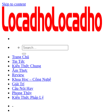
Skip to content
Trang Chủ
Tin Tức
Kiến Thức Chung
Ẩm Thực
Review
Khoa Học – Công Nghệ
Giải Trí
Câu Nói Hay
Phong Thủy
Kiến Thức Pháp Lý
-