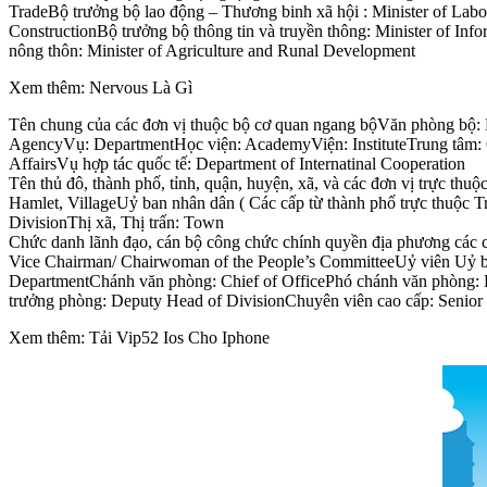
TradeBộ trưởng bộ lao động – Thương binh xã hội : Minister of Labou
ConstructionBộ trưởng bộ thông tin và truyền thông: Minister of Inf
nông thôn: Minister of Agriculture and Runal Development
Xem thêm: Nervous Là Gì
Tên chung của các đơn vị thuộc bộ cơ quan ngang bộVăn phòng bộ: M
AgencyVụ: DepartmentHọc viện: AcademyViện: InstituteTrung tâm: C
AffairsVụ hợp tác quốc tế: Department of Internatinal Cooperation
Tên thủ đô, thành phố, tỉnh, quận, huyện, xã, và các đơn vị trực
Hamlet, VillageUỷ ban nhân dân ( Các cấp từ thành phố trực thuộc
DivisionThị xã, Thị trấn: Town
Chức danh lãnh đạo, cán bộ công chức chính quyền địa phương các 
Vice Chairman/ Chairwoman of the People’s CommitteeUỷ viên Uỷ ba
DepartmentChánh văn phòng: Chief of OfficePhó chánh văn phòng: De
trưởng phòng: Deputy Head of DivisionChuyên viên cao cấp: Senior O
Xem thêm: Tải Vip52 Ios Cho Iphone