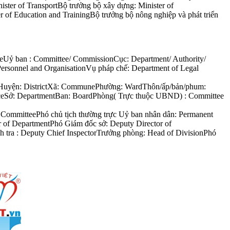
nister of TransportBộ trưởng bộ xây dựng: Minister of
r of Education and TrainingBộ trưởng bộ nông nghiệp và phát triển
ateUỷ ban : Committee/ CommissionCục: Department/ Authority/
ersonnel and OrganisationVụ pháp chế: Department of Legal
ận, Huyện: DistrictXã: CommunePhường: WardThôn/ấp/bản/phum:
fficeSở: DepartmentBan: BoardPhòng( Trực thuộc UBND) : Committee
 CommitteePhó chủ tịch thường trực Uỷ ban nhân dân: Permanent
 of DepartmentPhó Giám đốc sở: Deputy Director of
h tra : Deputy Chief InspectorTrưởng phòng: Head of DivisionPhó