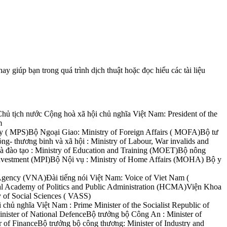
y giúp bạn trong quá trình dịch thuật hoặc đọc hiểu các tài liệu
hủ tịch nước Cộng hoà xã hội chủ nghĩa Việt Nam: President of the
m
ty ( MPS)Bộ Ngoại Giao: Ministry of Foreign Affairs ( MOFA)Bộ tư
g- thương binh và xã hội : Ministry of Labour, War invalids and
và đào tạo : Ministry of Education and Training (MOET)Bộ nông
 Investment (MPI)Bộ Nội vụ : Ministry of Home Affairs (MOHA) Bộ y
Agency (VNA)Đài tiếng nói Việt Nam: Voice of Viet Nam (
l Academy of Politics and Public Administration (HCMA)Viện Khoa
of Social Sciences ( VASS)
ủ nghĩa Việt Nam : Prime Minister of the Socialist Republic of
ister of National DefenceBộ trưởng bộ Công An : Minister of
er of FinanceBộ trưởng bộ công thương: Minister of Industry and