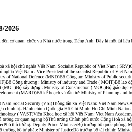
8/2026
 đến cơ quan, chức vụ Nhà nước trong Tiếng Anh. Đây là một tài liệu ha
à xã hội chủ nghĩa Việt Nam: Socialist Republic of Viet Nam ( SRV)C
 nghĩa Việt Nam : Vice President of the socialist Republic of Viet Na
ry of National Defence (MND)Bộ Công an: Ministry of Public securi
OF)Bộ Công thương : Ministry of industry and Trade ( MOIT)Bộ lao độn
ort (MOT)Bộ xây dựng : Ministry of Construction ( MOC)Bộ giáo dục 
 Development (MARD)Bộ kế hoạch và đầu tư: Mínistry of Planning and
et Nam Social Security (VSI)Thông tấn xã Việt Nam: Viet Nam News 
n chính trị- Hành chính Quốc gia Hồ Chí Minh: Ho Chi Minh Nationa
chnology ( VAST)Viện Khoa học xã hội Việt Nam: Viet Nam Academy 
 tướng cơ quan ngang bộThủ tướng Chính phủ nước Cộng Hoà xã hội ch
rPhó thủ tướng: Deputy Prime MininsterBộ trưởng bộ quốc phòng: Min
ộ trưởng bộ tư pháp: Minister of JusticeBộ trưởng bộ tài chính: Minist