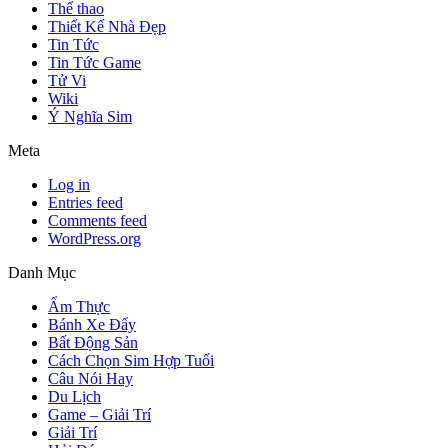
Thể thao
Thiết Kế Nhà Đẹp
Tin Tức
Tin Tức Game
Tử Vi
Wiki
Ý Nghĩa Sim
Meta
Log in
Entries feed
Comments feed
WordPress.org
Danh Mục
Ẩm Thực
Bánh Xe Đẩy
Bất Động Sản
Cách Chọn Sim Hợp Tuổi
Câu Nói Hay
Du Lịch
Game – Giải Trí
Giải Trí