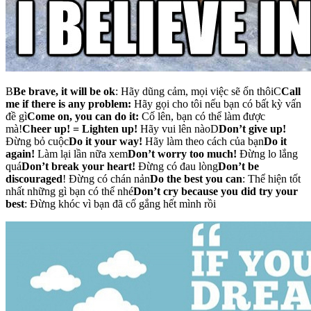
B
Be brave, it will be ok
: Hãy dũng cảm, mọi việc sẽ ổn thôiC
Call
me if there is any problem
:
Hãy gọi cho tôi nếu bạn có bất kỳ vấn
đề gì
Come on, you can do it:
Cố lên, bạn có thể làm được
mà!
Cheer up! = Lighten up!
Hãy vui lên nàoD
Don’t give up!
Đừng bỏ cuộc
Do it your way!
Hãy làm theo cách của bạn
Do it
again!
Làm lại lần nữa xem
Don’t worry too much
!
Đừng lo lắng
quá
Don’t break your heart!
Đừng có đau lòng
Don’t be
discouraged
! Đừng có chán nản
Do the best you can
: Thể hiện tốt
nhất những gì bạn có thể nhé
Don’t cry because you did try your
best
: Đừng khóc vì bạn đã cố gắng hết mình rồi