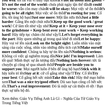
you well
: tôi rất vui vì thấy bạn khỏe
It’s not all doom and gloom =
It’s not the end of the world:
chưa phải ngày tận thế đâu
It could
be worse:
vẫn còn may chán
It will be okay
:
Mọi việc sẽ ổn thôi
It’s
going to be all right
:
Mọi việc sẽ ổn thôi
I’m rooting for you
: Cố
lên, tôi ủng hộ bạnJ
Just one more:
Một lần nữa thôi
Just a little
harder
: Gắng lên một chút nữa!K
Keep up the good work
/
great
work
!
Cứ làm tốt như vậy nhé!
Keep at it
=
Keep your nose over
to the grindstone
=
Keep bent over your work
=
Keep working
hard!
Hãy tiếp tục chăm chỉ như vậy!L
Let’s forget everything in
the part
: Hãy quen những gì trong quá khứ đi nhé
Let be happy
:
Hãy vui vẻ lên nào
Look on the bright sight:
Luôn nhìn vào mặt
sáng của cuộc sống, nhìn vào những điều tích cựcM
Make ourself
more confident
: Chúng ta hãy tự tin lên nàoN
Nothing is serious
:
Không có việc gì nghiêm trọng đâu
Nice job! I’m impressed
:
Làm
tốt quá! Mình thực sự ấn tượng đấy!
Nothing lasts forever:
tức là
chuyện gì cũng sẽ qua nhanh thôiP
People are beside you to
support you
: Mọi người luôn ở bên để ủng hộ bạnS
Stick with it
:
hãy kiên trì lên
Stay at it
: cứ cố gắng như vậy!T
Try
: Cố lên
Try
your best
: Cố gắng hết sức mình
Take this risk
!
Hãy thử mạo hiểm
xem
That was a nice try/good effort
:
Dù sao bạn cũng cố hết sức
rồi.
That’s a real improvement:
Đó là một sự cải thiện rõ rệt / Bạn
thực sự tiến bộ đó.
Xem thêm: Giáo Vụ Tiếng Anh Là Gì – Nghĩa Của Từ Giáo Vụ
Trong Tiếng Việt