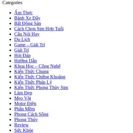
Categories
Ẩm Thực
Bánh Xe Đẩy
Bất Động Sản
Cách Chọn Sim Hợp Tuổi
Câu Nói Hay
Du Lịch
Game – Giải Trí
Giải Trí
Hỏi Đáp
Hướng Dẫn
Khoa Học – Công Nghệ
Kiến Thức Chung
Kiến Thức Chứng Khoáng
Kiến Thức Pháp Lý
Kiến Thức Phong Thủy Sim
Làm Đẹp
Mẹo Vặt
Motor Điện
Phần Mềm
Phong Cách Sống
Phong Thủy
Review
Sức Khỏe