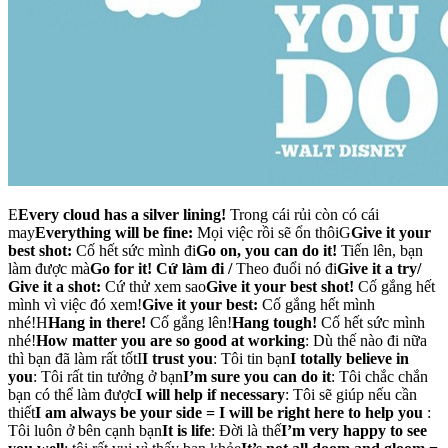
E
Every cloud has a silver lining!
Trong cái rủi còn có cái
may
Everything will be fine:
Mọi việc rồi sẽ ổn thôiG
Give it your
best shot
:
Cố hết sức mình đi
Go on, you can do it!
Tiến lên, bạn
làm được mà
Go for it! Cứ làm đi /
Theo đuổi nó đi
Give it a try/
Give it a shot
:
Cứ thử xem sao
Give it your best shot!
Cố gắng hết
mình vì việc đó xem!
Give it your best
:
Cố gắng hết mình
nhé!H
Hang in there
!
Cố gắng lên!
Hang tough
!
Cố hết sức mình
nhé!
How matter you are so good at working
: Dù thế nào đi nữa
thì bạn đã làm rất tốtI
I trust you
: Tôi tin bạn
I totally believe in
you
: Tôi rất tin tưởng ở bạn
I’m sure you can do it
: Tôi chắc chắn
bạn có thể làm được
I will help if necessary
: Tôi sẽ giúp nếu cần
thiết
I am always be your side
=
I will be right here to help you
:
Tôi luôn ở bên cạnh bạn
It is life
: Đời là thế
I’m very happy to see