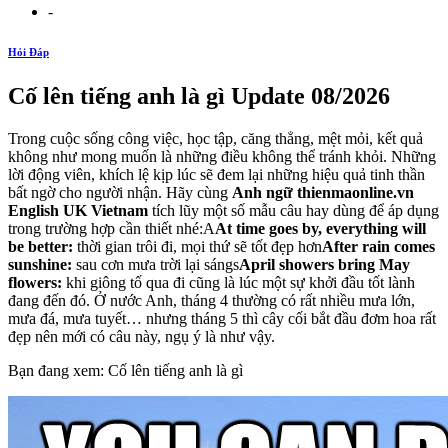
-
Hỏi Đáp
Cố lên tiếng anh là gì Update 08/2026
Trong cuộc sống công việc, học tập, căng thẳng, mệt mỏi, kết quả
không như mong muốn là những điều không thể tránh khỏi. Những
lời động viên, khích lệ kịp lúc sẽ đem lại những hiệu quả tinh thần
bất ngờ cho người nhận. Hãy cùng
Anh ngữ thienmaonline.vn
English UK Vietnam
tích lũy một số mẫu câu hay dùng để áp dụng
trong trường hợp cần thiết nhé:A
At time goes by, everything will
be better:
thời gian trôi đi, mọi thứ sẽ tốt đẹp hơn
After rain comes
sunshine
:
sau cơn mưa trời lại sángs
April showers bring May
flowers:
khi giông tố qua đi cũng là lúc một sự khởi đầu tốt lành
đang đến đó. Ở nước Anh, tháng 4 thường có rất nhiều mưa lớn,
mưa đá, mưa tuyết… nhưng tháng 5 thì cây cối bắt đầu đơm hoa rất
đẹp nên mới có câu này, ngụ ý là như vậy.
Bạn đang xem: Cố lên tiếng anh là gì