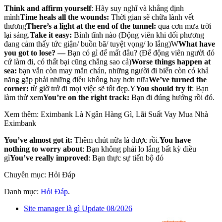
Think and affirm yourself
: Hãy suy nghĩ và khẳng định
mình
Time heals all the wounds:
Thời gian sẽ chữa lành vết
thương
There’s a light at the end of the tunnel:
qua cơn mưa trời
lại sáng.
Take it easy
:
Bình tĩnh nào (Động viên khi đối phương
đang cảm thấy tức giận/ buồn bã/ tuyệt vọng/ lo lắng)W
What have
you got to lose? —
Bạn có gì để mất đâu? (Để động viên người đó
cứ làm đi, có thất bại cũng chẳng sao cả)
Worse things happen at
sea:
bạn vẫn còn may mắn chán, những người đi biển còn có khả
năng gặp phải những điều không hay hơn nữa
We’ve turned the
corner:
từ giờ trở đi mọi việc sẽ tốt đẹp.Y
You should try it
: Bạn
làm thử xem
You’re on the right track
:
Bạn đi đúng hướng rồi đó.
Xem thêm: Eximbank Là Ngân Hàng Gì, Lãi Suất Vay Mua Nhà
Eximbank
You’ve almost got it
:
Thêm chút nữa là được rồi.
You have
nothing to worry about
: Bạn không phải lo lắng bất kỳ điều
gì
Y
ou’ve really improved
: Bạn thực sự tiến bộ đó
Chuyên mục: Hỏi Đáp
Danh mục:
Hỏi Đáp
.
Site manager là gì Update 08/2026