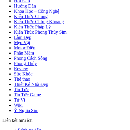
Hỏi Đáp
Hướng Dẫn
Khoa Học – Công Nghệ
Kiến Thức Chung
Kiến Thức Chứng Khoáng
Kiến Thức Pháp Lý
Kiến Thức Phong Thủy Sim
Làm Đẹp
Mẹo Vặt
Motor Điện
Phần Mềm
Phong Cách Sống
Phong Thủy
Review
Sức Khỏe
Thể thao
Thiết Kế Nhà Đẹp
Tin Tức
Tin Tức Game
Tử Vi
Wiki
Ý Nghĩa Sim
Liên kết hữu ích