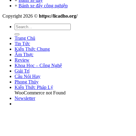
+
Bánh xe đẩy
+
Bánh xe đẩy công nghiệp
Copyright 2026 ©
https://licadho.org/
Trang Chủ
Tin Tức
Kiến Thức Chung
Ẩm Thực
Review
Khoa Học – Công Nghệ
Giải Trí
Câu Nói Hay
Phong Thủy
Kiến Thức Pháp Lý
WooCommerce not Found
Newsletter