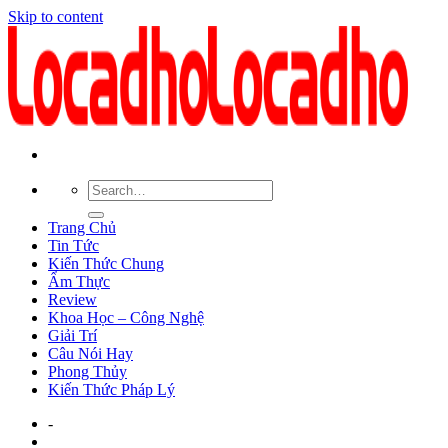
Skip to content
Trang Chủ
Tin Tức
Kiến Thức Chung
Ẩm Thực
Review
Khoa Học – Công Nghệ
Giải Trí
Câu Nói Hay
Phong Thủy
Kiến Thức Pháp Lý
-