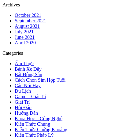
Archives
October 2021
September 2021
August 2021
July 2021
June 2021
April 2020
Categories
Ẩm Thực
Bánh Xe Đẩy
Bất Động Sản
Cách Chọn Sim Hợp Tuổi
Câu Nói Hay
Du Lịch
Game – Giải Trí
Giải Trí
Hỏi Đáp
Hướng Dẫn
Khoa Học – Công Nghệ
Kiến Thức Chung
Kiến Thức Chứng Khoáng
Kiến Thức Pháp Lý