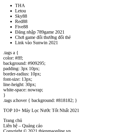
THA
Letou
Sky88
Red88
Five88
Đăng nhập 789game 2021
Chơi game đổi thưởng đổi thẻ
Link vào Sunwin 2021
.tags a {
color: #fff;
background: #909295;
padding: 3px 10px;
border-radius: 10px;
font-size: 13px;
line-height: 30px;
white-space: nowrap;
}
.tags a:hover { background: #818182; }
TOP 10+ Máy Lọc Nước Tốt Nhất 2021
Trang chủ
Liên hệ – Quảng cáo
Copyright © 2021 thienmaonline.vn