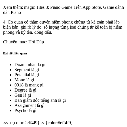
Xem thêm: ‎magic Tiles 3: Piano Game Trên App Store, Game đánh
đàn Piano
4. Cơ quan có thẩm quyền niêm phong chứng từ kế toán phải lập
biên bản, ghi rõ lý do, số lượng từng loại chứng từ kế toán bị niêm
phong và ký tên, đóng dấu.
Chuyên mục: Hỏi Đáp
Bài viết liên quan
Doanh nhân là gì
Segment là gì
Potential là gì
Mono là gì
0918 là mạng gì
Degree là gì
Gen là gì
Ban giám đốc tiếng anh là gì
Assignment là gì
Psycho là gì
.ss a {color:#eff4f9} .ss{color:#eff4f9}