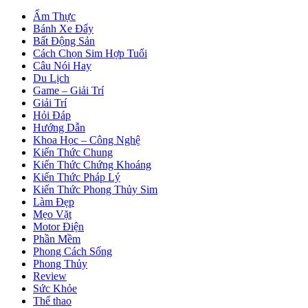
Ẩm Thực
Bánh Xe Đẩy
Bất Động Sản
Cách Chọn Sim Hợp Tuổi
Câu Nói Hay
Du Lịch
Game – Giải Trí
Giải Trí
Hỏi Đáp
Hướng Dẫn
Khoa Học – Công Nghệ
Kiến Thức Chung
Kiến Thức Chứng Khoáng
Kiến Thức Pháp Lý
Kiến Thức Phong Thủy Sim
Làm Đẹp
Mẹo Vặt
Motor Điện
Phần Mềm
Phong Cách Sống
Phong Thủy
Review
Sức Khỏe
Thể thao