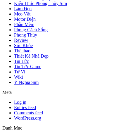
Kiến Thức Phong Thủy Sim
Làm Đẹp
Mẹo Vặt
Motor Điện
Phần Mềm
Phong Cách Sống
Phong Thủy
Review
Sức Khỏe
Thể thao
Thiết Kế Nhà Đẹp
Tin Tức
Tin Tức Game
Tử Vi
Wiki
Ý Nghĩa Sim
Meta
Log in
Entries feed
Comments feed
WordPress.org
Danh Mục