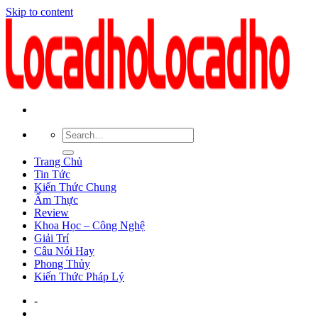
Skip to content
Trang Chủ
Tin Tức
Kiến Thức Chung
Ẩm Thực
Review
Khoa Học – Công Nghệ
Giải Trí
Câu Nói Hay
Phong Thủy
Kiến Thức Pháp Lý
-