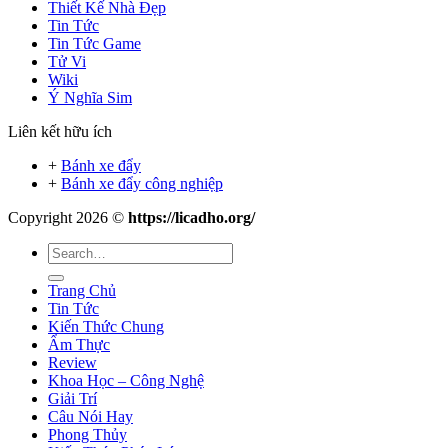
Thiết Kế Nhà Đẹp
Tin Tức
Tin Tức Game
Tử Vi
Wiki
Ý Nghĩa Sim
Liên kết hữu ích
+
Bánh xe đẩy
+
Bánh xe đẩy công nghiệp
Copyright 2026 ©
https://licadho.org/
Trang Chủ
Tin Tức
Kiến Thức Chung
Ẩm Thực
Review
Khoa Học – Công Nghệ
Giải Trí
Câu Nói Hay
Phong Thủy