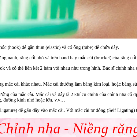
óc (hook) để gắn thun (elastic) và có ống (tube) để chứa dây.
ng nanh, răng cối nhỏ và trên band hay mắc cài (bracket) của răng cối 
ok và có thể liên kết 2 hàm với nhau như trong hình. Bác sĩ chỉnh nha
ạng mắc cài khác nhau. Mắc cài thường làm bằng kim loại, hoặc bằng 
ướng của mắc cài. Mắc cài và dây là 2 khí cụ chính của chỉnh nha cố đị
ông, đường kính nhỏ hoặc lớn, v.v…
Ligature) để gắn dây vào mắc cài. Với mắc cài tự đóng (Self Ligating) 