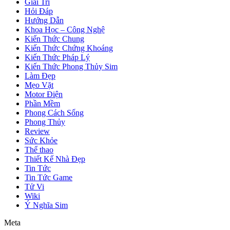
Giải Trí
Hỏi Đáp
Hướng Dẫn
Khoa Học – Công Nghệ
Kiến Thức Chung
Kiến Thức Chứng Khoáng
Kiến Thức Pháp Lý
Kiến Thức Phong Thủy Sim
Làm Đẹp
Mẹo Vặt
Motor Điện
Phần Mềm
Phong Cách Sống
Phong Thủy
Review
Sức Khỏe
Thể thao
Thiết Kế Nhà Đẹp
Tin Tức
Tin Tức Game
Tử Vi
Wiki
Ý Nghĩa Sim
Meta