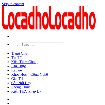
Skip to content
Trang Chủ
Tin Tức
Kiến Thức Chung
Ẩm Thực
Review
Khoa Học – Công Nghệ
Giải Trí
Câu Nói Hay
Phong Thủy
Kiến Thức Pháp Lý
-