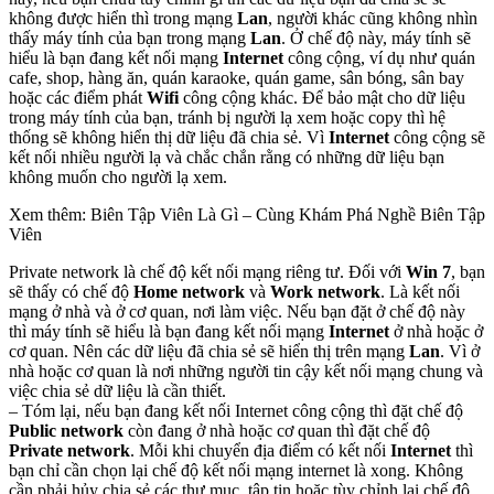
không được hiển thì trong mạng
Lan
, người khác cũng không nhìn
thấy máy tính của bạn trong mạng
Lan
. Ở chế độ này, máy tính sẽ
hiểu là bạn đang kết nối mạng
Internet
công cộng, ví dụ như quán
cafe, shop, hàng ăn, quán karaoke, quán game, sân bóng, sân bay
hoặc các điểm phát
Wifi
công cộng khác. Để bảo mật cho dữ liệu
trong máy tính của bạn, tránh bị người lạ xem hoặc copy thì hệ
thống sẽ không hiển thị dữ liệu đã chia sẻ. Vì
Internet
công cộng sẽ
kết nối nhiều người lạ và chắc chắn rằng có những dữ liệu bạn
không muốn cho người lạ xem.
Xem thêm: Biên Tập Viên Là Gì – Cùng Khám Phá Nghề Biên Tập
Viên
Private network là chế độ kết nối mạng riêng tư. Đối với
Win 7
, bạn
sẽ thấy có chế độ
Home network
và
Work network
. Là kết nối
mạng ở nhà và ở cơ quan, nơi làm việc. Nếu bạn đặt ở chế độ này
thì máy tính sẽ hiểu là bạn đang kết nối mạng
Internet
ở nhà hoặc ở
cơ quan. Nên các dữ liệu đã chia sẻ sẽ hiển thị trên mạng
Lan
. Vì ở
nhà hoặc cơ quan là nơi những người tin cậy kết nối mạng chung và
việc chia sẻ dữ liệu là cần thiết.
– Tóm lại, nếu bạn đang kết nối Internet công cộng thì đặt chế độ
Public network
còn đang ở nhà hoặc cơ quan thì đặt chế độ
Private network
. Mỗi khi chuyển địa điểm có kết nối
Internet
thì
bạn chỉ cần chọn lại chế độ kết nối mạng internet là xong. Không
cần phải hủy chia sẻ các thư mục, tập tin hoặc tùy chỉnh lại chế độ