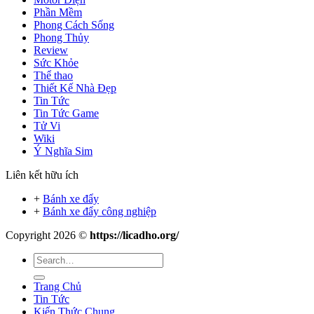
Phần Mềm
Phong Cách Sống
Phong Thủy
Review
Sức Khỏe
Thể thao
Thiết Kế Nhà Đẹp
Tin Tức
Tin Tức Game
Tử Vi
Wiki
Ý Nghĩa Sim
Liên kết hữu ích
+
Bánh xe đẩy
+
Bánh xe đẩy công nghiệp
Copyright 2026 ©
https://licadho.org/
Trang Chủ
Tin Tức
Kiến Thức Chung