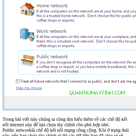
Trong bài viết này chúng ta cùng tìm hiểu thêm về các chế độ kết
nối internet này để lựa chọn tùy chỉnh cho phù hợp nhé.
Public networklà chế độ kết nối mạng công cộng. Khi ở trạng thái
này, nếu bạn chưa tùy chỉnh gì thì các dữ liệu bạn đã chia sẻ sẽ