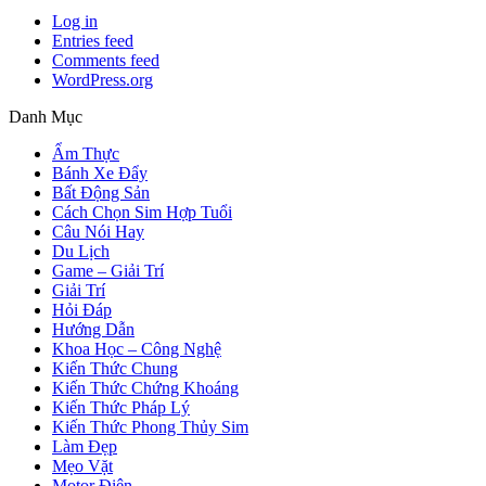
Log in
Entries feed
Comments feed
WordPress.org
Danh Mục
Ẩm Thực
Bánh Xe Đẩy
Bất Động Sản
Cách Chọn Sim Hợp Tuổi
Câu Nói Hay
Du Lịch
Game – Giải Trí
Giải Trí
Hỏi Đáp
Hướng Dẫn
Khoa Học – Công Nghệ
Kiến Thức Chung
Kiến Thức Chứng Khoáng
Kiến Thức Pháp Lý
Kiến Thức Phong Thủy Sim
Làm Đẹp
Mẹo Vặt
Motor Điện