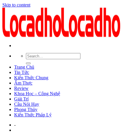
Skip to content
Trang Chủ
Tin Tức
Kiến Thức Chung
Ẩm Thực
Review
Khoa Học – Công Nghệ
Giải Trí
Câu Nói Hay
Phong Thủy
Kiến Thức Pháp Lý
-