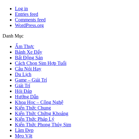
Log in
Entries feed
Comments feed
WordPress.org
Danh Mục
Ẩm Thực
Bánh Xe Đẩy
Bất Động Sản
Cách Chọn Sim Hợp Tuổi
Câu Nói Hay
Du Lịch
Game – Giải Trí
Giải Trí
Hỏi Đáp
Hướng Dẫn
Khoa Học – Công Nghệ
Kiến Thức Chung
Kiến Thức Chứng Khoáng
Kiến Thức Pháp Lý
Kiến Thức Phong Thủy Sim
Làm Đẹp
Mẹo Vặt