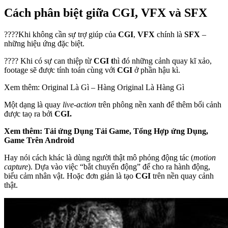
Cách phân biệt giữa CGI, VFX và SFX
????Khi không cần sự trợ giúp của
CGI
,
VFX
chính là
SFX
–
những hiệu ứng đặc biệt.
???? Khi có sự can thiệp từ
CGI t
hì đó những cảnh quay kĩ xảo,
footage sẽ được tính toán cùng với
CGI
ở phần hậu kì.
Xem thêm: Original Là Gì – Hàng Original Là Hàng Gì
Một dạng là quay
live-action
trên phông nền xanh để thêm bối cảnh
được taọ ra bởi
CGI.
Xem thêm: Tải ứng Dụng Tải Game, Tổng Hợp ứng Dụng,
Game Trên Android
Hay nói cách khác là dùng người thật mô phỏng động tác (
motion
capture
). Dựa vào việc “bắt chuyển động” để cho ra hành động,
biểu cảm nhân vật. Hoặc đơn giản là tạo
CGI
trên nền quay cảnh
thật.