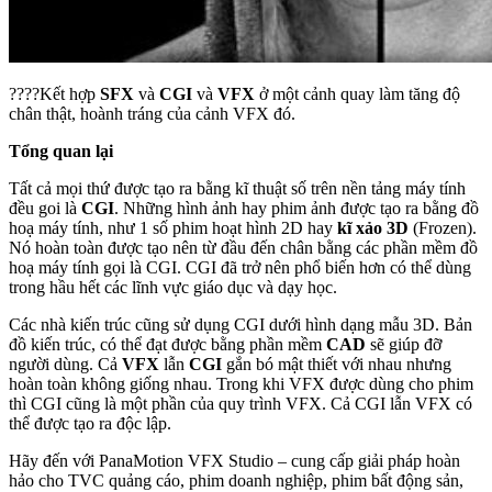
????Kết hợp
SFX
và
CGI
và
VFX
ở một cảnh quay làm tăng độ
chân thật, hoành tráng của cảnh VFX đó.
Tổng quan lại
Tất cả mọi thứ được tạo ra bằng kĩ thuật số trên nền tảng máy tính
đều goi là
CGI
. Những hình ảnh hay phim ảnh được tạo ra bằng đồ
hoạ máy tính, như 1 số phim hoạt hình 2D hay
kĩ xảo 3D
(Frozen).
Nó hoàn toàn được tạo nên từ đầu đến chân bằng các phần mềm đồ
hoạ máy tính gọi là CGI. CGI đã trở nên phổ biến hơn có thể dùng
trong hầu hết các lĩnh vực giáo dục và dạy học.
Các nhà kiến trúc cũng sử dụng CGI dưới hình dạng mẫu 3D. Bản
đồ kiến trúc, có thể đạt được bằng phần mềm
CAD
sẽ giúp đỡ
người dùng. Cả
VFX
lẫn
CGI
gắn bó mật thiết với nhau nhưng
hoàn toàn không giống nhau. Trong khi VFX được dùng cho phim
thì CGI cũng là một phần của quy trình VFX. Cả CGI lẫn VFX có
thể được tạo ra độc lập.
Hãy đến với PanaMotion VFX Studio – cung cấp giải pháp hoàn
hảo cho TVC quảng cáo, phim doanh nghiệp, phim bất động sản,