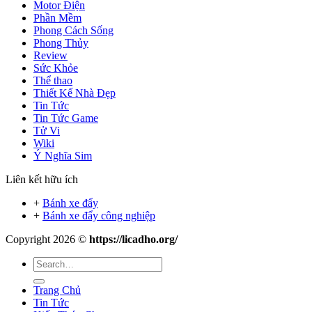
Motor Điện
Phần Mềm
Phong Cách Sống
Phong Thủy
Review
Sức Khỏe
Thể thao
Thiết Kế Nhà Đẹp
Tin Tức
Tin Tức Game
Tử Vi
Wiki
Ý Nghĩa Sim
Liên kết hữu ích
+
Bánh xe đẩy
+
Bánh xe đẩy công nghiệp
Copyright 2026 ©
https://licadho.org/
Trang Chủ
Tin Tức