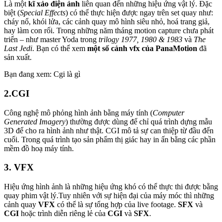
Là một
kĩ xảo điện ảnh
liên quan đến những hiệu ứng vật lý. Đặc
biệt (
Special Effects
) có thể thực hiện được ngay trên set quay như:
cháy nổ, khói lửa, các cảnh quay mô hình siêu nhỏ, hoá trang giả,
hay làm con rối. Trong những năm tháng motion capture chưa phát
triển – như master Yoda trong
trilogy 1977, 1980 & 1983
và
The
Last Jedi
. Bạn có thể xem
một số cảnh vfx của PanaMotion
đã
sản xuất.
Bạn đang xem: Cgi là gì
2.CGI
Công nghệ mô phỏng hình ảnh bằng máy tính (
Computer
Generated Imagery
) thường được dùng để chỉ quá trình dựng mẫu
3D để cho ra hình ảnh như thật. CGI mô tả sự can thiệp từ đầu đến
cuối. Trong quá trình tạo sản phẩm thị giác hay in ấn bằng các phần
mềm đồ hoạ máy tính.
3. VFX
Hiệu ứng hình ảnh là những hiệu ứng khó có thể thực thi được bằng
quay phim vật lý.Tuy nhiên với sự hiện đại của máy móc thì những
cảnh quay
VFX
có thể là sự tổng hợp của live footage.
SFX
và
CGI
hoặc trình diễn riêng lẻ của
CGI
và
SFX
.