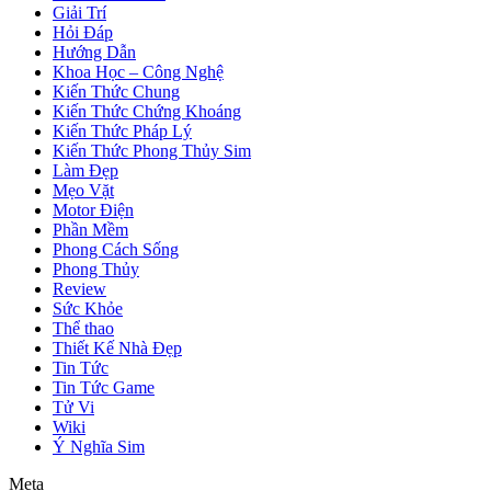
Giải Trí
Hỏi Đáp
Hướng Dẫn
Khoa Học – Công Nghệ
Kiến Thức Chung
Kiến Thức Chứng Khoáng
Kiến Thức Pháp Lý
Kiến Thức Phong Thủy Sim
Làm Đẹp
Mẹo Vặt
Motor Điện
Phần Mềm
Phong Cách Sống
Phong Thủy
Review
Sức Khỏe
Thể thao
Thiết Kế Nhà Đẹp
Tin Tức
Tin Tức Game
Tử Vi
Wiki
Ý Nghĩa Sim
Meta