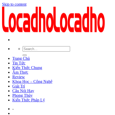
Skip to content
Trang Chủ
Tin Tức
Kiến Thức Chung
Ẩm Thực
Review
Khoa Học – Công Nghệ
Giải Trí
Câu Nói Hay
Phong Thủy
Kiến Thức Pháp Lý
-