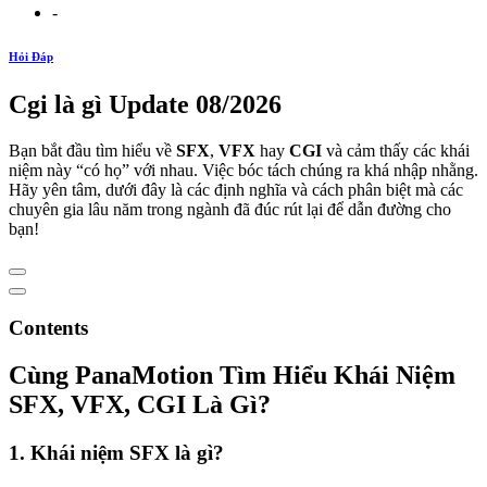
-
Hỏi Đáp
Cgi là gì Update 08/2026
Bạn bắt đầu tìm hiểu về
SFX
,
VFX
hay
CGI
và cảm thấy các khái
niệm này “có họ” với nhau. Việc bóc tách chúng ra khá nhập nhằng.
Hãy yên tâm, dưới đây là các định nghĩa và cách phân biệt mà các
chuyên gia lâu năm trong ngành đã đúc rút lại để dẫn đường cho
bạn!
Contents
Cùng PanaMotion Tìm Hiểu Khái Niệm
SFX, VFX, CGI Là Gì?
1. Khái niệm SFX là gì?