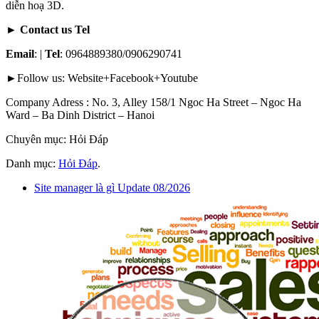
diễn hoạ 3D.
► Contact us Tel
Email
: |
Tel
: 0964889380/0906290741
►Follow us: Website+Facebook+Youtube
Company Adress : No. 3, Alley 158/1 Ngoc Ha Street – Ngoc Ha
Ward – Ba Dinh District – Hanoi
Chuyên mục: Hỏi Đáp
Danh mục:
Hỏi Đáp
.
Site manager là gì Update 08/2026