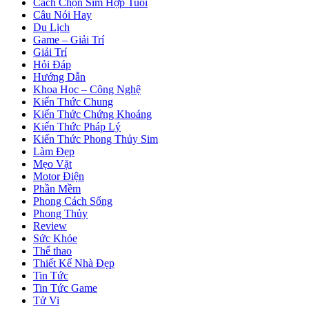
Cách Chọn Sim Hợp Tuổi
Câu Nói Hay
Du Lịch
Game – Giải Trí
Giải Trí
Hỏi Đáp
Hướng Dẫn
Khoa Học – Công Nghệ
Kiến Thức Chung
Kiến Thức Chứng Khoáng
Kiến Thức Pháp Lý
Kiến Thức Phong Thủy Sim
Làm Đẹp
Mẹo Vặt
Motor Điện
Phần Mềm
Phong Cách Sống
Phong Thủy
Review
Sức Khỏe
Thể thao
Thiết Kế Nhà Đẹp
Tin Tức
Tin Tức Game
Tử Vi