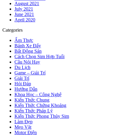
August 2021
July 2021
June 2021
April 2020
Categories
Ẩm Thực
Bánh Xe Đẩy
Bất Động Sản
Cách Chọn Sim Hợp Tuổi
Câu Nói Hay
Du Lịch
Game – Giải Trí
Giải Trí
Hỏi Đáp
Hướng Dẫn
Khoa Học – Công Nghệ
Kiến Thức Chung
Kiến Thức Chứng Khoáng
Kiến Thức Pháp Lý
Kiến Thức Phong Thủy Sim
Làm Đẹp
Mẹo Vặt
Motor Điện