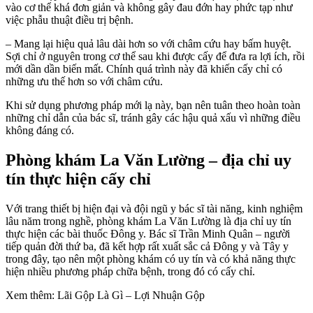
vào cơ thể khá đơn giản và không gây đau đớn hay phức tạp như
việc phẫu thuật điều trị bệnh.
– Mang lại hiệu quả lâu dài hơn so với châm cứu hay bấm huyệt.
Sợi chỉ ở nguyên trong cơ thể sau khi được cấy để đưa ra lợi ích, rồi
mới dần dần biến mất. Chính quá trình này đã khiến cấy chỉ có
những ưu thế hơn so với châm cứu.
Khi sử dụng phương pháp mới lạ này, bạn nên tuân theo hoàn toàn
những chỉ dẫn của bác sĩ, tránh gây các hậu quả xấu vì những điều
không đáng có.
Phòng khám La Văn Lường – địa chỉ uy
tín thực hiện cấy chỉ
Với trang thiết bị hiện đại và đội ngũ y bác sĩ tài năng, kinh nghiệm
lâu năm trong nghề, phòng khám La Văn Lường là địa chỉ uy tín
thực hiện các bài thuốc Đông y. Bác sĩ Trần Minh Quân – người
tiếp quản đời thứ ba, đã kết hợp rất xuất sắc cả Đông y và Tây y
trong đây, tạo nên một phòng khám có uy tín và có khả năng thực
hiện nhiều phương pháp chữa bệnh, trong đó có cấy chỉ.
Xem thêm: Lãi Gộp Là Gì – Lợi Nhuận Gộp