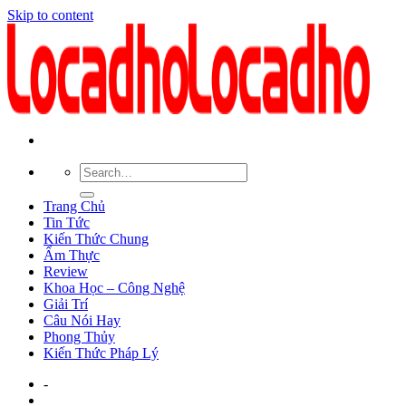
Skip to content
Trang Chủ
Tin Tức
Kiến Thức Chung
Ẩm Thực
Review
Khoa Học – Công Nghệ
Giải Trí
Câu Nói Hay
Phong Thủy
Kiến Thức Pháp Lý
-