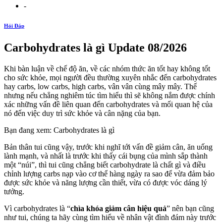
-
Hỏi Đáp
Carbohydrates là gì Update 08/2026
Khi bàn luận về chế độ ăn, về các nhóm thức ăn tốt hay không tốt
cho sức khỏe, mọi người đều thường xuyên nhắc đến carbohydrates
hay carbs, low carbs, high carbs, vân vân cùng mây mây. Thế
nhưng nếu chẳng nghiêm túc tìm hiểu thì sẽ không nắm được chính
xác những vấn đề liên quan đến carbohydrates và mối quan hệ của
nó đến việc duy trì sức khỏe và cân nặng của bạn.
Bạn đang xem: Carbohydrates là gì
Bản thân tui cũng vậy, trước khi nghĩ tới vấn đề giảm cân, ăn uống
lành mạnh, và nhất là trước khi thấy cái bụng của mình sắp thành
một “núi”, thì tui cũng chẳng biết carbohydrate là chất gì và điều
chỉnh lượng carbs nạp vào cơ thể hàng ngày ra sao để vừa đảm bảo
được sức khỏe và năng lượng cần thiết, vừa có được vóc dáng lý
tưởng.
Vì carbohydrates là “
chìa khóa giảm cân hiệu quả
” nên bạn cũng
như tui, chúng ta hãy cùng tìm hiểu về nhân vật đình đám này trước