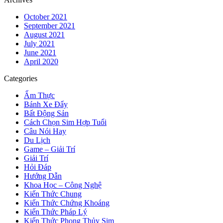
October 2021
September 2021
August 2021
July 2021
June 2021
April 2020
Categories
Ẩm Thực
Bánh Xe Đẩy
Bất Động Sản
Cách Chọn Sim Hợp Tuổi
Câu Nói Hay
Du Lịch
Game – Giải Trí
Giải Trí
Hỏi Đáp
Hướng Dẫn
Khoa Học – Công Nghệ
Kiến Thức Chung
Kiến Thức Chứng Khoáng
Kiến Thức Pháp Lý
Kiến Thức Phong Thủy Sim