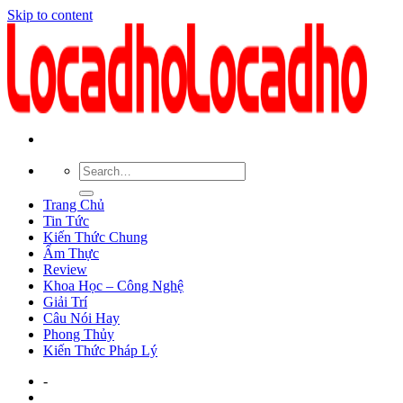
Skip to content
Trang Chủ
Tin Tức
Kiến Thức Chung
Ẩm Thực
Review
Khoa Học – Công Nghệ
Giải Trí
Câu Nói Hay
Phong Thủy
Kiến Thức Pháp Lý
-