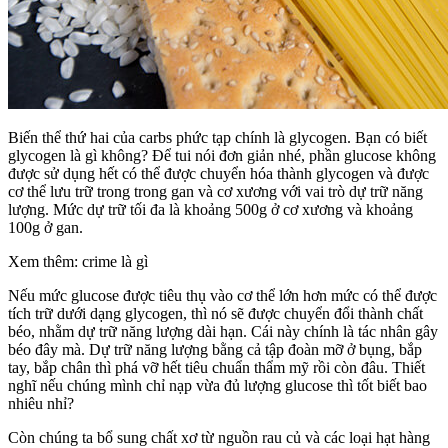
Biến thể thứ hai của carbs phức tạp chính là glycogen. Bạn có biết
glycogen là gì không? Để tui nói đơn giản nhé, phần glucose không
được sử dụng hết có thể được chuyển hóa thành glycogen và được
cơ thể lưu trữ trong trong gan và cơ xương với vai trò dự trữ năng
lượng. Mức dự trữ tối đa là khoảng 500g ở cơ xương và khoảng
100g ở gan.
Xem thêm: crime là gì
Nếu mức glucose được tiêu thụ vào cơ thể lớn hơn mức có thể được
tích trữ dưới dạng glycogen, thì nó sẽ được chuyển đổi thành chất
béo, nhằm dự trữ năng lượng dài hạn. Cái này chính là tác nhân gây
béo đây mà. Dự trữ năng lượng bằng cả tập đoàn mỡ ở bụng, bắp
tay, bắp chân thì phá vỡ hết tiêu chuẩn thẩm mỹ rồi còn đâu. Thiết
nghĩ nếu chúng mình chỉ nạp vừa đủ lượng glucose thì tốt biết bao
nhiêu nhỉ?
Còn chúng ta bổ sung chất xơ từ nguồn rau củ và các loại hạt hàng