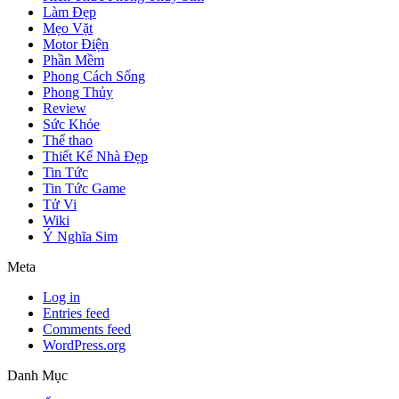
Làm Đẹp
Mẹo Vặt
Motor Điện
Phần Mềm
Phong Cách Sống
Phong Thủy
Review
Sức Khỏe
Thể thao
Thiết Kế Nhà Đẹp
Tin Tức
Tin Tức Game
Tử Vi
Wiki
Ý Nghĩa Sim
Meta
Log in
Entries feed
Comments feed
WordPress.org
Danh Mục