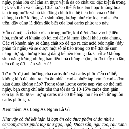
ngày, phần lớn chỉ cần ăn thực vật là đã có chất xơ, đặc biệt là trong
hạt, vỏ, thân và cuống. Chất xơ có thể là hòa tan hoặc không hòa
tan trong nước và nó tác động chính lên hệ tiêu hóa của cơ thể
chúng ta chứ không sản sinh năng lượng như các loại carbs nêu
trên, đây cũng là điểm đặc biệt của loại carbs phức tạp này.
Vẫn có một số chất xơ tan trong nước, khi được đưa vào hệ tiêu
hóa, một số vi khuẩn có lợi coi đây là món khoái khẩu của chúng.
Các vi khuẩn này sẽ dùng chất xơ để tạo ra các acid béo ngắn (dây
phân tử ngắn) và sẽ được một số tế bào trong cơ thể đốt để sinh
năng lượng, nhưng không đáng kể nên tóm lại là: Chất xơ không
sinh năng lượng nhưng bạn tiêu hoá chúng chậm, từ đó thấy no lâu,
nên cũng đỡ… ăn vặt. ^ ^!
Từ mức độ ảnh hưởng của carbs đơn và carbs phức đến cơ thể,
không khó để nhìn ra nên ăn nhiều carbs phức tạp hơn là carbs đơn
giản đúng không nào? Trong tổng lượng carbs nạp vào cơ thể mỗi
ngày, bạn cũng chỉ nên tiêu thụ tối đa từ 10-15% carbs đơn giản,
còn lại là 85-90% lượng carbs mà cơ thể hấp thụ nên đến từ nguồn
carbs phức tạp.
Xem thêm: As Long As Nghĩa Là Gì
Như vậy có thể kết luận là bạn ăn các thực phẩm chứa nhiều
carbohydrates phức tạp như gạo, ngô, khoai sắn, ngũ cốc, rau xanh