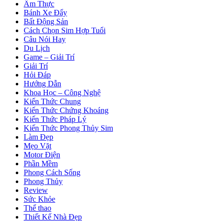
Ẩm Thực
Bánh Xe Đẩy
Bất Động Sản
Cách Chọn Sim Hợp Tuổi
Câu Nói Hay
Du Lịch
Game – Giải Trí
Giải Trí
Hỏi Đáp
Hướng Dẫn
Khoa Học – Công Nghệ
Kiến Thức Chung
Kiến Thức Chứng Khoáng
Kiến Thức Pháp Lý
Kiến Thức Phong Thủy Sim
Làm Đẹp
Mẹo Vặt
Motor Điện
Phần Mềm
Phong Cách Sống
Phong Thủy
Review
Sức Khỏe
Thể thao
Thiết Kế Nhà Đẹp