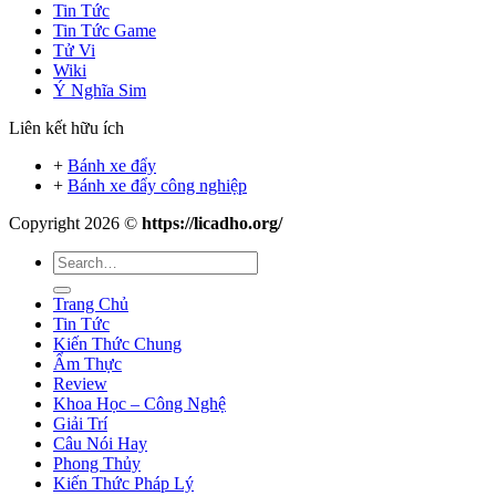
Tin Tức
Tin Tức Game
Tử Vi
Wiki
Ý Nghĩa Sim
Liên kết hữu ích
+
Bánh xe đẩy
+
Bánh xe đẩy công nghiệp
Copyright 2026 ©
https://licadho.org/
Trang Chủ
Tin Tức
Kiến Thức Chung
Ẩm Thực
Review
Khoa Học – Công Nghệ
Giải Trí
Câu Nói Hay
Phong Thủy
Kiến Thức Pháp Lý