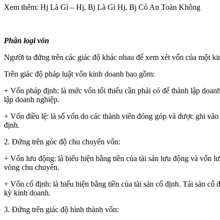
Xem thêm: Hj Là Gì – Hj, Bj Là Gì Hj, Bj Có An Toàn Không
Phân loại vốn
Người ta đứng trên các giác độ khác nhau để xem xét vốn của một k
Trên giác độ pháp luật vốn kinh doanh bao gồm:
+ Vốn pháp định: là mức vốn tối thiểu cần phải có để thành lập doan
lập doanh nghiệp.
+ Vốn điều lệ: là số vốn do các thành viên đóng góp và được ghi vào
định.
2. Đứng trên góc độ chu chuyển vốn:
+ Vốn lưu động: là biểu hiện bằng tiền của tài sản lưu động và vốn l
vòng chu chuyển.
+ Vốn cố định: là biểu hiện bằng tiền của tài sản cố định. Tài sản cố
kỳ kinh doanh.
3. Đứng trên giác độ hình thành vốn: