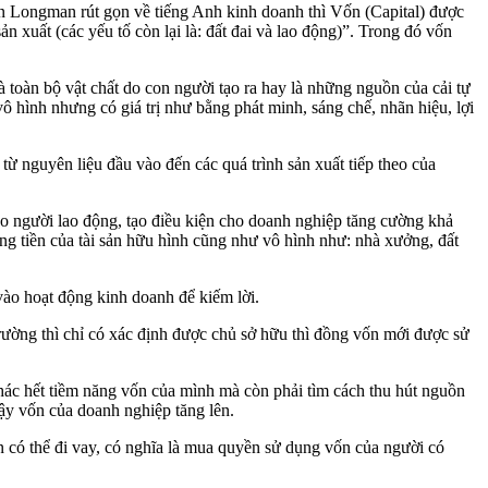
iển Longman rút gọn về tiếng Anh kinh doanh thì Vốn (Capital) được
ản xuất (các yếu tố còn lại là: đất đai và lao động)”. Trong đó vốn
à toàn bộ vật chất do con người tạo ra hay là những nguồn của cải tự
vô hình nhưng có giá trị như bằng phát minh, sáng chế, nhãn hiệu, lợi
từ nguyên liệu đầu vào đến các quá trình sản xuất tiếp theo của
cho người lao động, tạo điều kiện cho doanh nghiệp tăng cường khả
ằng tiền của tài sản hữu hình cũng như vô hình như: nhà xưởng, đất
 vào hoạt động kinh doanh để kiếm lời.
trường thì chỉ có xác định được chủ sở hữu thì đồng vốn mới được sử
 thác hết tiềm năng vốn của mình mà còn phải tìm cách thu hút nguồn
vậy vốn của doanh nghiệp tăng lên.
n có thể đi vay, có nghĩa là mua quyền sử dụng vốn của người có