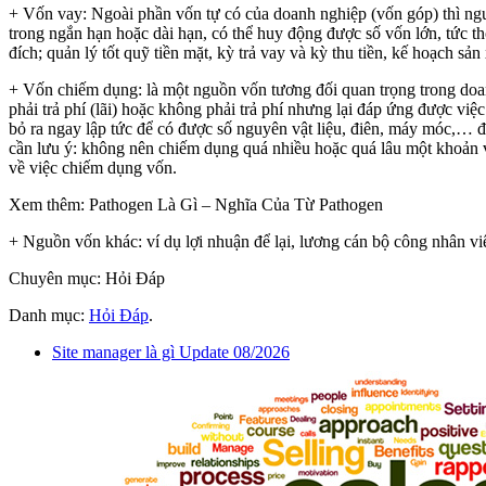
+ Vốn vay: Ngoài phần vốn tự có của doanh nghiệp (vốn góp) thì ngu
trong ngắn hạn hoặc dài hạn, có thể huy động được số vốn lớn, tức 
đích; quản lý tốt quỹ tiền mặt, kỳ trả vay và kỳ thu tiền, kế hoạch 
+ Vốn chiếm dụng: là một nguồn vốn tương đối quan trọng trong doan
phải trả phí (lãi) hoặc không phải trả phí nhưng lại đáp ứng được việ
bỏ ra ngay lập tức để có được số nguyên vật liệu, điên, máy móc,… 
cần lưu ý: không nên chiếm dụng quá nhiều hoặc quá lâu một khoản vay
về việc chiếm dụng vốn.
Xem thêm: Pathogen Là Gì – Nghĩa Của Từ Pathogen
+ Nguồn vốn khác: ví dụ lợi nhuận để lại, lương cán bộ công nhân v
Chuyên mục: Hỏi Đáp
Danh mục:
Hỏi Đáp
.
Site manager là gì Update 08/2026