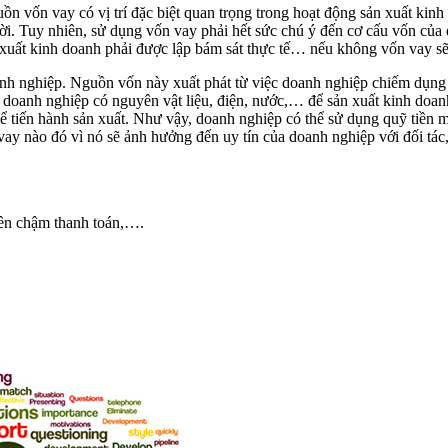
ồn vốn vay có vị trí đặc biệt quan trọng trong hoạt động sản xuất kin
thời. Tuy nhiên, sử dụng vốn vay phải hết sức chú ý đến cơ cấu vốn c
sản xuất kinh doanh phải được lập bám sát thực tế… nếu không vốn vay s
h nghiệp. Nguồn vốn này xuất phát từ việc doanh nghiệp chiếm dụng t
c doanh nghiệp có nguyên vật liệu, điện, nước,… để sản xuất kinh doanh 
để tiến hành sản xuất. Như vậy, doanh nghiệp có thể sử dụng quỹ tiền
 nào đó vì nó sẽ ảnh hưởng đến uy tín của doanh nghiệp với đối tác, v
iên chậm thanh toán,….