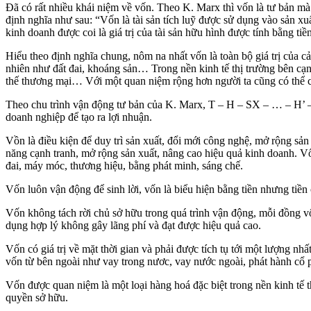
Đã có rất nhiều khái niệm về vốn. Theo K. Marx thì vốn là tư bản mà
định nghĩa như sau: “Vốn là tài sản tích luỹ được sử dụng vào sản xuất
kinh doanh được coi là giá trị của tài sản hữu hình được tính bằng ti
Hiểu theo định nghĩa chung, nôm na nhất vốn là toàn bộ giá trị của cả
nhiên như đất đai, khoáng sản… Trong nền kinh tế thị trường bên cạnh
thế thương mại… Với một quan niệm rộng hơn người ta cũng có thể co
Theo chu trình vận động tư bản của K. Marx, T – H – SX – … – H’ – T’
doanh nghiệp để tạo ra lợi nhuận.
Vồn là điều kiện để duy trì sản xuất, đổi mới công nghệ, mở rộng sả
năng cạnh tranh, mở rộng sản xuất, nâng cao hiệu quả kinh doanh. Vốn
đai, máy móc, thương hiệu, bằng phát minh, sáng chế.
Vốn luôn vận động để sinh lời, vốn là biểu hiện bằng tiền nhưng tiền
Vốn không tách rời chủ sở hữu trong quá trình vận động, mỗi đồng vố
dụng hợp lý không gây lãng phí và đạt được hiệu quả cao.
Vốn có giá trị về mặt thời gian và phải được tích tụ tới một lượng n
vốn từ bên ngoài như vay trong nươc, vay nước ngoài, phát hành cổ ph
Vốn được quan niệm là một loại hàng hoá đặc biệt trong nền kinh tế
quyền sở hữu.