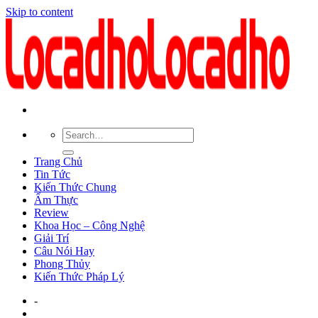
Skip to content
Trang Chủ
Tin Tức
Kiến Thức Chung
Ẩm Thực
Review
Khoa Học – Công Nghệ
Giải Trí
Câu Nói Hay
Phong Thủy
Kiến Thức Pháp Lý
-