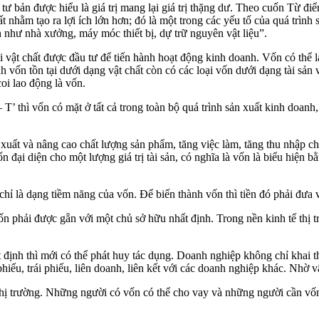
 tư bản được hiểu là giá trị mang lại giá trị thặng dư. Theo cuốn Từ đ
 nhằm tạo ra lợi ích lớn hơn; đó là một trong các yếu tố của quá trình s
ền như nhà xưởng, máy móc thiết bị, dự trữ nguyên vật liệu”.
i vật chất được đầu tư để tiến hành hoạt động kinh doanh. Vốn có thể l
 vốn tồn tại dưới dạng vật chất còn có các loại vốn dưới dạng tài sản 
i lao động là vốn.
 thì vốn có mặt ở tất cả trong toàn bộ quá trình sản xuất kinh doanh, 
n xuất và nâng cao chất lượng sản phẩm, tăng việc làm, tăng thu nhập 
 đại diện cho một lượng giá trị tài sản, có nghĩa là vốn là biểu hiện b
 chỉ là dạng tiềm năng của vốn. Để biến thành vốn thì tiền đó phải đưa
n phải được gẵn với một chủ sở hữu nhất định. Trong nền kinh tế thị 
hất định thì mới có thể phát huy tác dụng. Doanh nghiệp không chỉ khai
iếu, trái phiếu, liên doanh, liên kết với các doanh nghiệp khác. Nhờ 
 thị trường. Những người có vốn có thể cho vay và những người cần vố