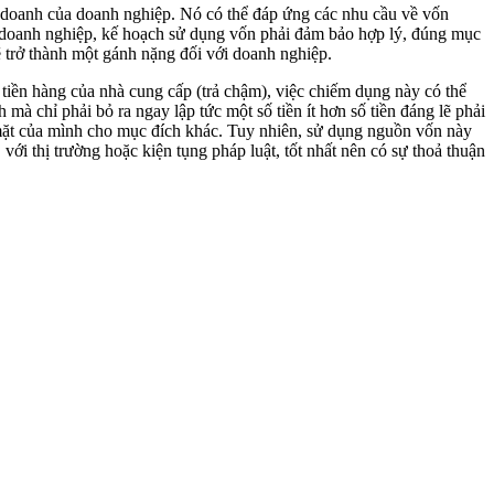
h doanh của doanh nghiệp. Nó có thể đáp ứng các nhu cầu về vốn
ủa doanh nghiệp, kế hoạch sử dụng vốn phải đảm bảo hợp lý, đúng mục
ẽ trở thành một gánh nặng đối với doanh nghiệp.
iền hàng của nhà cung cấp (trả chậm), việc chiếm dụng này có thể
mà chỉ phải bỏ ra ngay lập tức một số tiền ít hơn số tiền đáng lẽ phải
 mặt của mình cho mục đích khác. Tuy nhiên, sử dụng nguồn vốn này
ới thị trường hoặc kiện tụng pháp luật, tốt nhất nên có sự thoả thuận