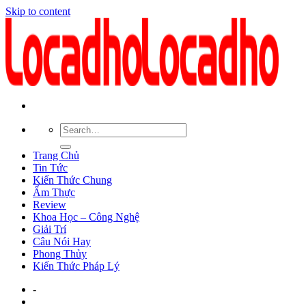
Skip to content
Trang Chủ
Tin Tức
Kiến Thức Chung
Ẩm Thực
Review
Khoa Học – Công Nghệ
Giải Trí
Câu Nói Hay
Phong Thủy
Kiến Thức Pháp Lý
-