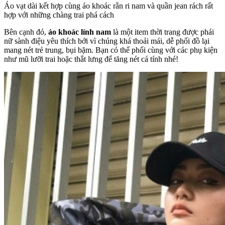
Áo vạt dài kết hợp cùng áo khoác rằn ri nam và quần jean rách rất
hợp với những chàng trai phá cách
Bên cạnh đó,
áo khoác lính nam
là một item thời trang được phái
nữ sành điệu yêu thích bởi vì chúng khá thoải mái, dễ phối đồ lại
mang nét trẻ trung, bụi bặm. Bạn có thể phối cùng với các phụ kiện
như mũ lưỡi trai hoặc thắt lưng để tăng nét cá tính nhé!