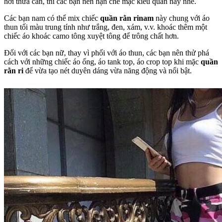
hơi thừa cân, thì các bạn nên hạn chế mặc kiểu quần này nhé.
Các bạn nam có thể mix chiếc
quần rằn rinam
này chung với áo
thun tối màu trung tính như trắng, đen, xám, v.v. khoác thêm một
chiếc áo khoác camo tông xuyệt tông để trông chất hơn.
Đối với các bạn nữ, thay vì phối với áo thun, các bạn nên thử phá
cách với những chiếc áo ống, áo tank top, áo crop top khi mặc
quần
rằn ri
để vừa tạo nét duyên dáng vừa năng động và nổi bật.