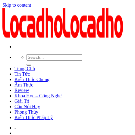
Skip to content
Trang Chủ
Tin Tức
Kiến Thức Chung
Ẩm Thực
Review
Khoa Học – Công Nghệ
Giải Trí
Câu Nói Hay
Phong Thủy
Kiến Thức Pháp Lý
-