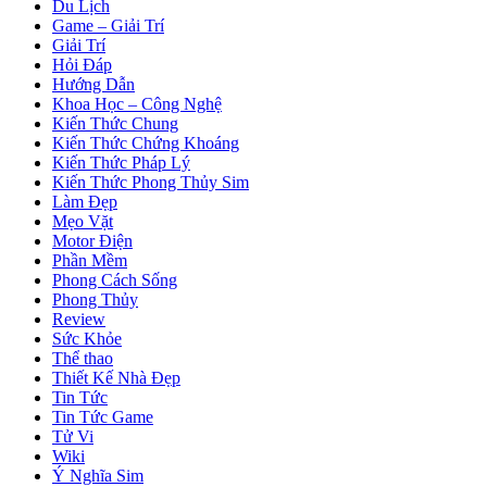
Du Lịch
Game – Giải Trí
Giải Trí
Hỏi Đáp
Hướng Dẫn
Khoa Học – Công Nghệ
Kiến Thức Chung
Kiến Thức Chứng Khoáng
Kiến Thức Pháp Lý
Kiến Thức Phong Thủy Sim
Làm Đẹp
Mẹo Vặt
Motor Điện
Phần Mềm
Phong Cách Sống
Phong Thủy
Review
Sức Khỏe
Thể thao
Thiết Kế Nhà Đẹp
Tin Tức
Tin Tức Game
Tử Vi
Wiki
Ý Nghĩa Sim