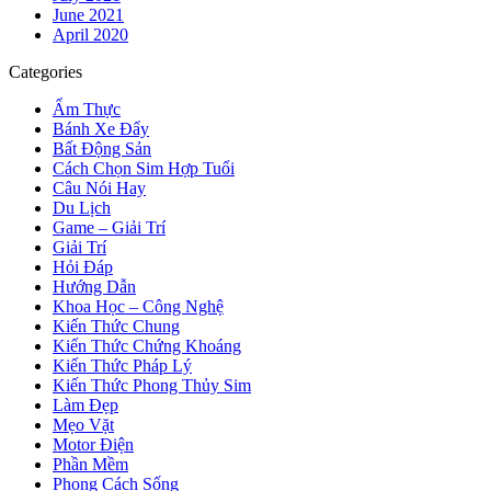
June 2021
April 2020
Categories
Ẩm Thực
Bánh Xe Đẩy
Bất Động Sản
Cách Chọn Sim Hợp Tuổi
Câu Nói Hay
Du Lịch
Game – Giải Trí
Giải Trí
Hỏi Đáp
Hướng Dẫn
Khoa Học – Công Nghệ
Kiến Thức Chung
Kiến Thức Chứng Khoáng
Kiến Thức Pháp Lý
Kiến Thức Phong Thủy Sim
Làm Đẹp
Mẹo Vặt
Motor Điện
Phần Mềm
Phong Cách Sống