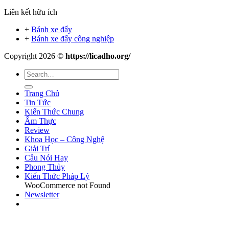
Liên kết hữu ích
+
Bánh xe đẩy
+
Bánh xe đẩy công nghiệp
Copyright 2026 ©
https://licadho.org/
Trang Chủ
Tin Tức
Kiến Thức Chung
Ẩm Thực
Review
Khoa Học – Công Nghệ
Giải Trí
Câu Nói Hay
Phong Thủy
Kiến Thức Pháp Lý
WooCommerce not Found
Newsletter