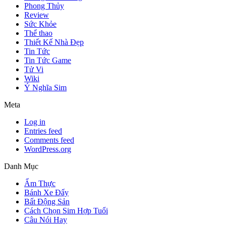
Phong Thủy
Review
Sức Khỏe
Thể thao
Thiết Kế Nhà Đẹp
Tin Tức
Tin Tức Game
Tử Vi
Wiki
Ý Nghĩa Sim
Meta
Log in
Entries feed
Comments feed
WordPress.org
Danh Mục
Ẩm Thực
Bánh Xe Đẩy
Bất Động Sản
Cách Chọn Sim Hợp Tuổi
Câu Nói Hay