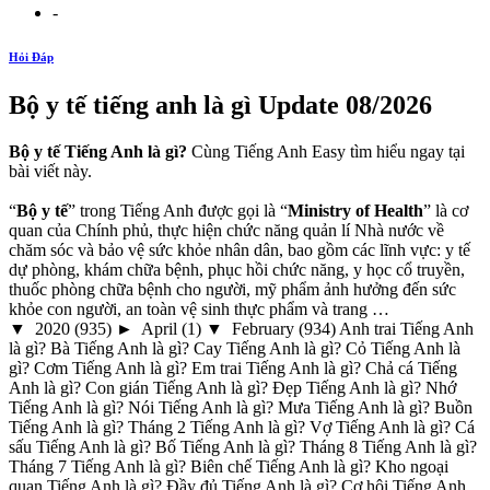
-
Hỏi Đáp
Bộ y tế tiếng anh là gì Update 08/2026
Bộ y tế Tiếng Anh là gì?
Cùng Tiếng Anh Easy tìm hiểu ngay tại
bài viết này.
“
Bộ y tế
” trong Tiếng Anh được gọi là “
Ministry of Health
” là cơ
quan của Chính phủ, thực hiện chức năng quản lí Nhà nước về
chăm sóc và bảo vệ sức khỏe nhân dân, bao gồm các lĩnh vực: y tế
dự phòng, khám chữa bệnh, phục hồi chức năng, y học cổ truyền,
thuốc phòng chữa bệnh cho người, mỹ phẩm ảnh hưởng đến sức
khỏe con người, an toàn vệ sinh thực phẩm và trang …
▼ 2020 (935) ► April (1) ▼ February (934) Anh trai Tiếng Anh
là gì? Bà Tiếng Anh là gì? Cay Tiếng Anh là gì? Cỏ Tiếng Anh là
gì? Cơm Tiếng Anh là gì? Em trai Tiếng Anh là gì? Chả cá Tiếng
Anh là gì? Con gián Tiếng Anh là gì? Đẹp Tiếng Anh là gì? Nhớ
Tiếng Anh là gì? Nói Tiếng Anh là gì? Mưa Tiếng Anh là gì? Buồn
Tiếng Anh là gì? Tháng 2 Tiếng Anh là gì? Vợ Tiếng Anh là gì? Cá
sấu Tiếng Anh là gì? Bố Tiếng Anh là gì? Tháng 8 Tiếng Anh là gì?
Tháng 7 Tiếng Anh là gì? Biên chế Tiếng Anh là gì? Kho ngoại
quan Tiếng Anh là gì? Đầy đủ Tiếng Anh là gì? Cơ hội Tiếng Anh