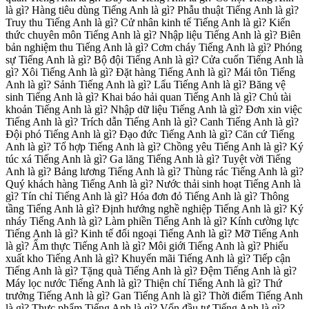
là gì? Hàng tiêu dùng Tiếng Anh là gì? Phẫu thuật Tiếng Anh là gì?
Truy thu Tiếng Anh là gì? Cử nhân kinh tế Tiếng Anh là gì? Kiến
thức chuyên môn Tiếng Anh là gì? Nhập liệu Tiếng Anh là gì? Biên
bản nghiệm thu Tiếng Anh là gì? Cơm cháy Tiếng Anh là gì? Phóng
sự Tiếng Anh là gì? Bộ đội Tiếng Anh là gì? Cửa cuốn Tiếng Anh là
gì? Xôi Tiếng Anh là gì? Đặt hàng Tiếng Anh là gì? Mái tôn Tiếng
Anh là gì? Sảnh Tiếng Anh là gì? Lẩu Tiếng Anh là gì? Băng vệ
sinh Tiếng Anh là gì? Khai báo hải quan Tiếng Anh là gì? Chủ tài
khoản Tiếng Anh là gì? Nhập dữ liệu Tiếng Anh là gì? Đơn xin việc
Tiếng Anh là gì? Trích dẫn Tiếng Anh là gì? Canh Tiếng Anh là gì?
Đội phó Tiếng Anh là gì? Đạo đức Tiếng Anh là gì? Căn cứ Tiếng
Anh là gì? Tổ hợp Tiếng Anh là gì? Chồng yêu Tiếng Anh là gì? Ký
túc xá Tiếng Anh là gì? Ga lăng Tiếng Anh là gì? Tuyệt vời Tiếng
Anh là gì? Bảng lương Tiếng Anh là gì? Thùng rác Tiếng Anh là gì?
Quý khách hàng Tiếng Anh là gì? Nước thải sinh hoạt Tiếng Anh là
gì? Tín chỉ Tiếng Anh là gì? Hóa đơn đỏ Tiếng Anh là gì? Thông
tầng Tiếng Anh là gì? Định hướng nghề nghiệp Tiếng Anh là gì? Ký
nháy Tiếng Anh là gì? Làm phiền Tiếng Anh là gì? Kính cường lực
Tiếng Anh là gì? Kinh tế đối ngoại Tiếng Anh là gì? Mỡ Tiếng Anh
là gì? Ẩm thực Tiếng Anh là gì? Môi giới Tiếng Anh là gì? Phiếu
xuất kho Tiếng Anh là gì? Khuyến mãi Tiếng Anh là gì? Tiếp cận
Tiếng Anh là gì? Tặng quà Tiếng Anh là gì? Đệm Tiếng Anh là gì?
Máy lọc nước Tiếng Anh là gì? Thiện chí Tiếng Anh là gì? Thứ
trưởng Tiếng Anh là gì? Gan Tiếng Anh là gì? Thời điểm Tiếng Anh
là gì? Thực phẩm Tiếng Anh là gì? Vốn đầu tư Tiếng Anh là gì?