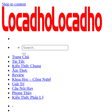
Skip to content
Trang Chủ
Tin Tức
Kiến Thức Chung
Ẩm Thực
Review
Khoa Học – Công Nghệ
Giải Trí
Câu Nói Hay
Phong Thủy
Kiến Thức Pháp Lý
-