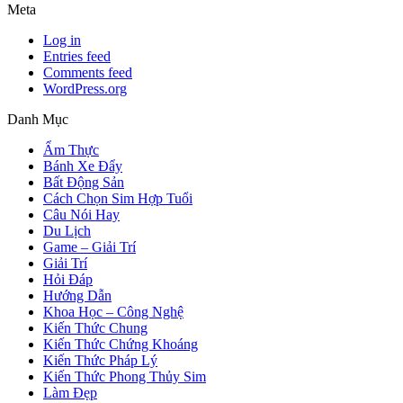
Meta
Log in
Entries feed
Comments feed
WordPress.org
Danh Mục
Ẩm Thực
Bánh Xe Đẩy
Bất Động Sản
Cách Chọn Sim Hợp Tuổi
Câu Nói Hay
Du Lịch
Game – Giải Trí
Giải Trí
Hỏi Đáp
Hướng Dẫn
Khoa Học – Công Nghệ
Kiến Thức Chung
Kiến Thức Chứng Khoáng
Kiến Thức Pháp Lý
Kiến Thức Phong Thủy Sim
Làm Đẹp