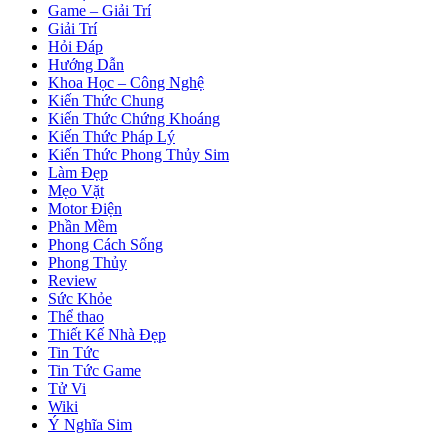
Game – Giải Trí
Giải Trí
Hỏi Đáp
Hướng Dẫn
Khoa Học – Công Nghệ
Kiến Thức Chung
Kiến Thức Chứng Khoáng
Kiến Thức Pháp Lý
Kiến Thức Phong Thủy Sim
Làm Đẹp
Mẹo Vặt
Motor Điện
Phần Mềm
Phong Cách Sống
Phong Thủy
Review
Sức Khỏe
Thể thao
Thiết Kế Nhà Đẹp
Tin Tức
Tin Tức Game
Tử Vi
Wiki
Ý Nghĩa Sim