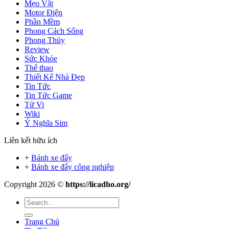
Mẹo Vặt
Motor Điện
Phần Mềm
Phong Cách Sống
Phong Thủy
Review
Sức Khỏe
Thể thao
Thiết Kế Nhà Đẹp
Tin Tức
Tin Tức Game
Tử Vi
Wiki
Ý Nghĩa Sim
Liên kết hữu ích
+
Bánh xe đẩy
+
Bánh xe đẩy công nghiệp
Copyright 2026 ©
https://licadho.org/
Trang Chủ