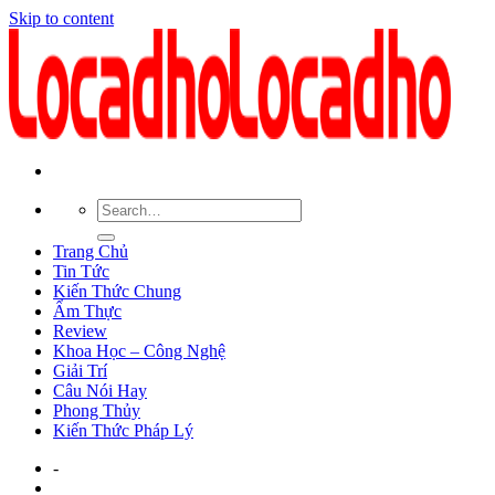
Skip to content
Trang Chủ
Tin Tức
Kiến Thức Chung
Ẩm Thực
Review
Khoa Học – Công Nghệ
Giải Trí
Câu Nói Hay
Phong Thủy
Kiến Thức Pháp Lý
-