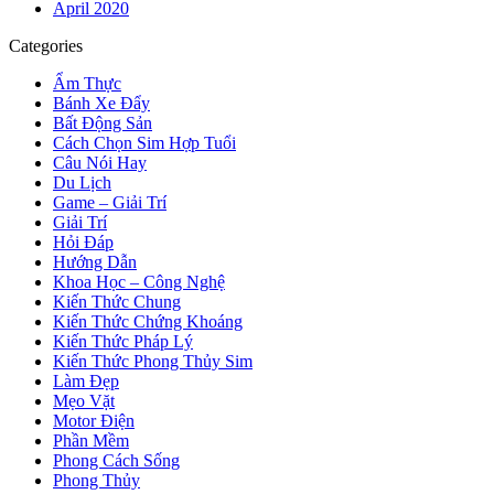
April 2020
Categories
Ẩm Thực
Bánh Xe Đẩy
Bất Động Sản
Cách Chọn Sim Hợp Tuổi
Câu Nói Hay
Du Lịch
Game – Giải Trí
Giải Trí
Hỏi Đáp
Hướng Dẫn
Khoa Học – Công Nghệ
Kiến Thức Chung
Kiến Thức Chứng Khoáng
Kiến Thức Pháp Lý
Kiến Thức Phong Thủy Sim
Làm Đẹp
Mẹo Vặt
Motor Điện
Phần Mềm
Phong Cách Sống
Phong Thủy