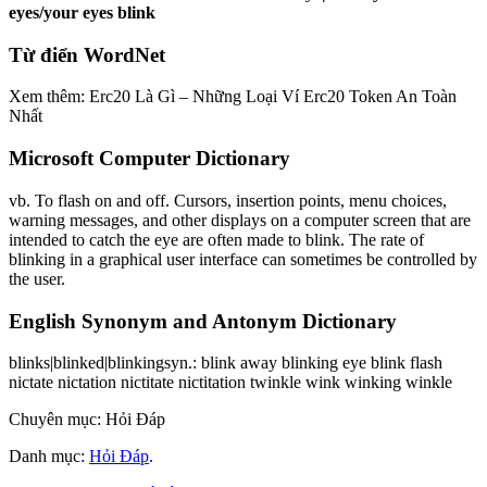
eyes/your eyes blink
Từ điển WordNet
Xem thêm: Erc20 Là Gì – Những Loại Ví Erc20 Token An Toàn
Nhất
Microsoft Computer Dictionary
vb. To flash on and off. Cursors, insertion points, menu choices,
warning messages, and other displays on a computer screen that are
intended to catch the eye are often made to blink. The rate of
blinking in a graphical user interface can sometimes be controlled by
the user.
English Synonym and Antonym Dictionary
blinks|blinked|blinkingsyn.: blink away blinking eye blink flash
nictate nictation nictitate nictitation twinkle wink winking winkle
Chuyên mục: Hỏi Đáp
Danh mục:
Hỏi Đáp
.