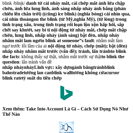
blink /bliɳk/
danh từ
cái nháy mắt, cái chớp mắt
ánh lửa chập
chờn, ánh lửa lung linh, ánh sáng nhấp nháy
ánh băng (phản
chiếu lên chân trời) ((cũng) ice blink)
(nghĩa bóng) cái nhìn qua,
cái nhìn thoáng
on the blink
(từ Mỹ,nghĩa Mỹ), (từ lóng) trong
tình trạng xấu, trong tình trạng rối loạn lộn xộn
hấp hối, sắp
chết
say khướt, say bí tỉ
nội động từ
nháy mắt, chớp mắt
chập
chờn, lung linh, nhấp nháy (ánh sáng)
bật đèn, nhấp nháy
nhắm mắt lam ngơ
to blink at someone”s fault
: nhắm mắt làm
ngơ trước lỗi lầm của ai
nội động từ
nháy, chớp (mắt); bật (đèn)
nhấp nháy
nhắm mắt trước (vấn đề); tránh, lẩn tránh
to blink
the facts
: không thấy sự thật, nhắm mắt trước sự thật
to blink the
question
: lẩn tránh vấn đề
nhấp nháynháyLĩnh vực: xây dựngánh băngtránhblink
balustradetường lan canblink walltường không cửacursor
blink ratetỷ suất du tiêu chớp
Xem thêm: Take Into Account Là Gì – Cách Sử Dụng Nó Như
Thế Nào