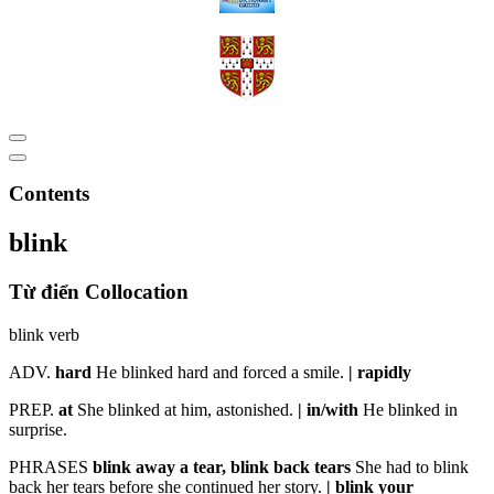
Contents
blink
Từ điển Collocation
blink verb
ADV.
hard
He blinked hard and forced a smile.
| rapidly
PREP.
at
She blinked at him, astonished.
| in/with
He blinked in
surprise.
PHRASES
blink away a tear, blink back tears
She had to blink
back her tears before she continued her story.
| blink your