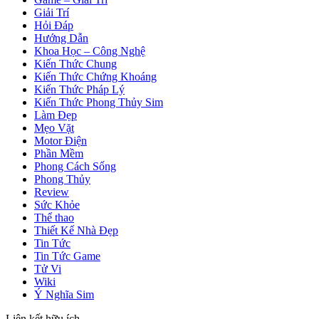
Giải Trí
Hỏi Đáp
Hướng Dẫn
Khoa Học – Công Nghệ
Kiến Thức Chung
Kiến Thức Chứng Khoáng
Kiến Thức Pháp Lý
Kiến Thức Phong Thủy Sim
Làm Đẹp
Mẹo Vặt
Motor Điện
Phần Mềm
Phong Cách Sống
Phong Thủy
Review
Sức Khỏe
Thể thao
Thiết Kế Nhà Đẹp
Tin Tức
Tin Tức Game
Tử Vi
Wiki
Ý Nghĩa Sim
Liên kết hữu ích