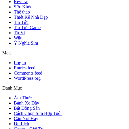
Review
Sức Khỏe
Thể thao
Thiết Kế Nhà Đẹp
Tin Tức
Tin Tức Game
Tử Vi
Wiki
Ý Nghĩa Sim
Meta
Log in
Entries feed
Comments feed
WordPress.org
Danh Mục
Ẩm Thực
Bánh Xe Đẩy
Bất Động Sản
Cách Chọn Sim Hợp Tuổi
Câu Nói Hay
Du Lịch
Game – Giải Trí