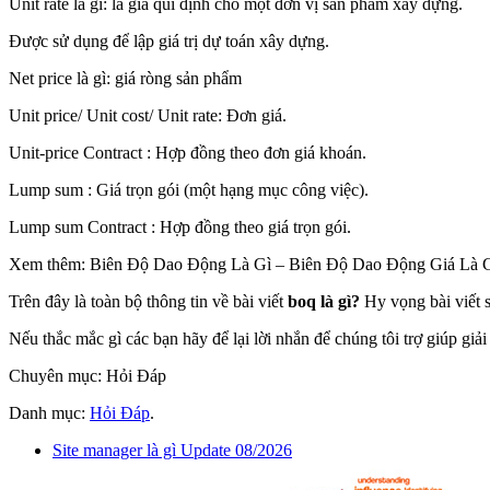
Unit rate là gì: là giá qui định cho một đơn vị sản phẩm xây dựng.
Được sử dụng để lập giá trị dự toán xây dựng.
Net price là gì: giá ròng sản phẩm
Unit price/ Unit cost/ Unit rate: Đơn giá.
Unit-price Contract : Hợp đồng theo đơn giá khoán.
Lump sum : Giá trọn gói (một hạng mục công việc).
Lump sum Contract : Hợp đồng theo giá trọn gói.
Xem thêm: Biên Độ Dao Động Là Gì – Biên Độ Dao Động Giá Là 
Trên đây là toàn bộ thông tin về bài viết
boq là gì?
Hy vọng bài viết s
Nếu thắc mắc gì các bạn hãy để lại lời nhắn để chúng tôi trợ giúp giả
Chuyên mục: Hỏi Đáp
Danh mục:
Hỏi Đáp
.
Site manager là gì Update 08/2026