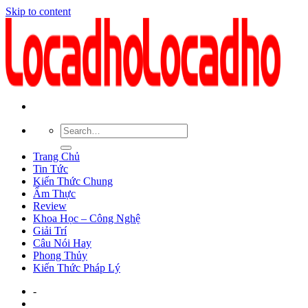
Skip to content
Trang Chủ
Tin Tức
Kiến Thức Chung
Ẩm Thực
Review
Khoa Học – Công Nghệ
Giải Trí
Câu Nói Hay
Phong Thủy
Kiến Thức Pháp Lý
-