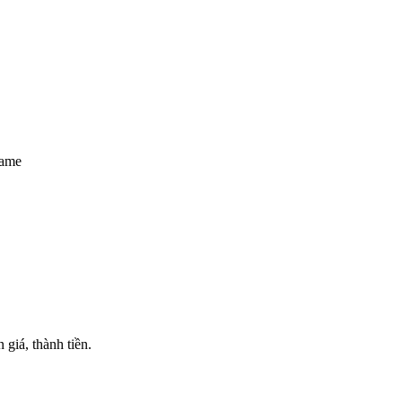
game
n giá, thành tiền.