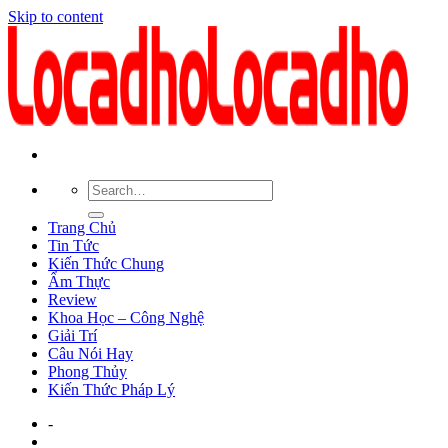
Skip to content
Trang Chủ
Tin Tức
Kiến Thức Chung
Ẩm Thực
Review
Khoa Học – Công Nghệ
Giải Trí
Câu Nói Hay
Phong Thủy
Kiến Thức Pháp Lý
-