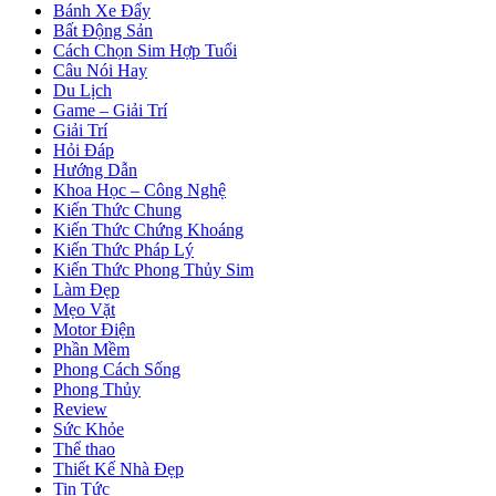
Bánh Xe Đẩy
Bất Động Sản
Cách Chọn Sim Hợp Tuổi
Câu Nói Hay
Du Lịch
Game – Giải Trí
Giải Trí
Hỏi Đáp
Hướng Dẫn
Khoa Học – Công Nghệ
Kiến Thức Chung
Kiến Thức Chứng Khoáng
Kiến Thức Pháp Lý
Kiến Thức Phong Thủy Sim
Làm Đẹp
Mẹo Vặt
Motor Điện
Phần Mềm
Phong Cách Sống
Phong Thủy
Review
Sức Khỏe
Thể thao
Thiết Kế Nhà Đẹp
Tin Tức