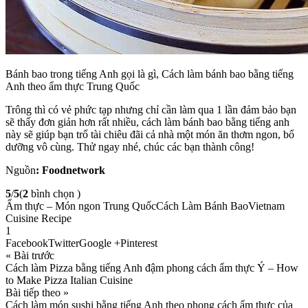
Bánh bao trong tiếng Anh gọi là gì, Cách làm bánh bao bằng tiếng
Anh theo ẩm thực Trung Quốc
Trông thì có vẻ phức tạp nhưng chỉ cần làm qua 1 lần đảm bảo bạn
sẽ thấy đơn giản hơn rất nhiều, cách làm bánh bao bằng tiếng anh
này sẽ giúp bạn trổ tài chiêu đãi cả nhà một món ăn thơm ngon, bổ
dưỡng vô cùng. Thử ngay nhé, chúc các bạn thành công!
Nguồn
: Foodnetwork
5
/
5
(
2
bình chọn )
Ẩm thực – Món ngon Trung QuốcCách Làm Bánh BaoVietnam
Cuisine Recipe
1
FacebookTwitterGoogle +Pinterest
« Bài trước
Cách làm Pizza bằng tiếng Anh đậm phong cách ẩm thực Ý – How
to Make Pizza Italian Cuisine
Bài tiếp theo »
Cách làm món sushi bằng tiếng Anh theo phong cách ẩm thực của