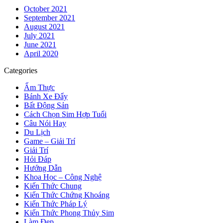
October 2021
September 2021
August 2021
July 2021
June 2021
April 2020
Categories
Ẩm Thực
Bánh Xe Đẩy
Bất Động Sản
Cách Chọn Sim Hợp Tuổi
Câu Nói Hay
Du Lịch
Game – Giải Trí
Giải Trí
Hỏi Đáp
Hướng Dẫn
Khoa Học – Công Nghệ
Kiến Thức Chung
Kiến Thức Chứng Khoáng
Kiến Thức Pháp Lý
Kiến Thức Phong Thủy Sim
Làm Đẹp