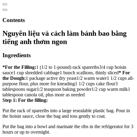
Contents
Nguyên liệu và cách làm bánh bao bằng
tiếng anh thơm ngon
Ingredients
*For the Filling:
1 (1/2 to 1-pound) rack spareribs3/4 cup hoisin
sauce1 cup shredded cabbage1 bunch scallions, thinly sliced
* For
the Dough:
1 package active dry yeast1/2 warm water1 1/2 cups all-
purpose flour, plus more for kneading1 1/2 cups cake flour3
tablespoons sugar1/2 teaspoon baking powder1/2 cup warm milk1
tablespoon canola oil, plus more as needed
Step 1: For the filling:
Put the rack of spareribs into a large resealable plastic bag. Pour in
the hoisin sauce, close the bag and toss gently to coat.
Put the bag into a bowl and marinate the ribs in the refrigerator for 3
hours or up to overnight.